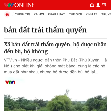
CHÍNH TRỊ
XÃ HỘI
PHÁP LUẬT
THẾ GIỚI
KINH TẾ
TRUYỀ
bán đất trái thẩm quyền
Chuyên mục
Xã bán đất trái thẩm quyền, hộ được nhận
Chính trị
đền bù, hộ không
VTV.vn - Nhiều người dân thôn Phụ Bật (Phú Xuyên, Hà
Xã hội
Nội) cho biết khi giải phóng mặt bằng, cùng là các hộ
mua đất như nhau, nhưng hộ được đền bù, hộ lại...
Pháp luật
Y tế
Thế giới