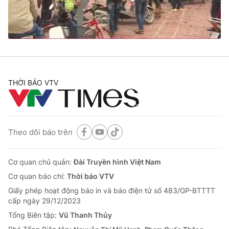
Thị trường 24h
Tấm lòng Việt
VTV4
Vươn mình bằng AI
VTV9
VTV8
THỜI BÁO VTV
Liên hệ tòa soạn
English
Theo dõi báo trên
THỜI BÁO VTV
Cơ quan chủ quản:
Đài Truyền hình Việt Nam
Cơ quan báo chí:
Thời báo VTV
Giấy phép hoạt động báo in và báo điện tử số 483/GP-BTTTT
Theo dõi báo trên
cấp ngày 29/12/2023
Tổng Biên tập:
Vũ Thanh Thủy
Cơ quan chủ quản:
Đài Truyền hình Việt Nam