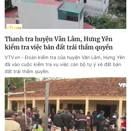
Giao lưu trực tuyến
Sản phẩm
Lịch phát sóng
Thị trường
Tư vấn
Thanh tra huyện Văn Lâm, Hưng Yên
Chuyên mục khác
kiểm tra việc bán đất trái thẩm quyền
Emagazine
Podcast
VTV.vn - Đoàn kiểm tra của huyện Văn Lâm, Hưng Yên
đã vào cuộc kiểm tra vụ việc cán bộ tự ý xẻ đất bán
Photo
Infographic
đất trái thẩm quyền.
Video
Shorts video
VTV Money
VTV Thể thao
VTV Sức khoẻ
Bất động sản