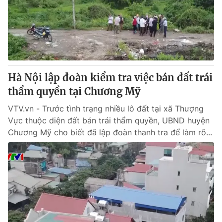
Tin tức
Kinh tế
Thế giới đó đây
Tài chính
Dữ liệu và đời sống
Câu chuyện quốc tế
Thị trường
Hà Nội lập đoàn kiểm tra việc bán đất trái
Truyền hình
Góc doanh nghiệp
thẩm quyền tại Chương Mỹ
Phim VTV
Giải trí
VTV.vn - Trước tình trạng nhiều lô đất tại xã Thượng
Hậu trường
Vực thuộc diện đất bán trái thẩm quyền, UBND huyện
Điện ảnh
Chương Mỹ cho biết đã lập đoàn thanh tra để làm rõ...
Đời sống
Nhân vật
Âm nhạc
Du lịch
Khán giả
Giáo dục
Sao
Làm đẹp
Giải sao mai
Tuyển sinh
Công nghệ
Chất lượng cuộc sống
Học trực tuyến
Hitech Công nghệ tương lai