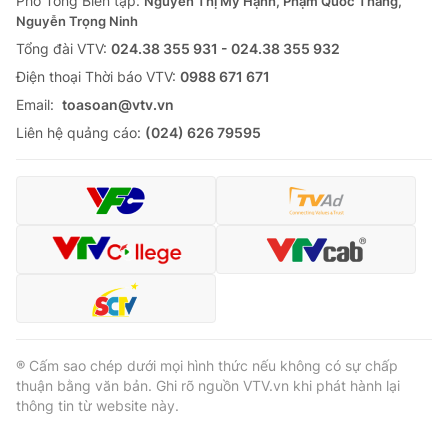
Phó Tổng Biên tập:
Nguyễn Thị Mỹ Hạnh, Phạm Quốc Thắng,
Nguyễn Trọng Ninh
Cơ quan báo chí:
Thời báo VTV
Tổng đài VTV:
024.38 355 931 - 024.38 355 932
Giấy phép hoạt động báo in và báo điện tử số 483/GP-BTTTT
cấp ngày 29/12/2023
Ðiện thoại Thời báo VTV:
0988 671 671
Tổng Biên tập:
Vũ Thanh Thủy
Email:
toasoan@vtv.vn
Phó Tổng Biên tập:
Nguyễn Thị Mỹ Hạnh, Phạm Quốc Thắng,
Liên hệ quảng cáo:
(024) 626 79595
Nguyễn Trọng Ninh
Tổng đài VTV:
024.38 355 931 - 024.38 355 932
Ðiện thoại Thời báo VTV:
024.66 897 897
Email:
toasoan@vtv.vn
Liên hệ quảng cáo:
024-7300.7108
® Cấm sao chép dưới mọi hình thức nếu không có sự chấp
thuận bằng văn bản. Ghi rõ nguồn VTV.vn khi phát hành lại
thông tin từ website này.