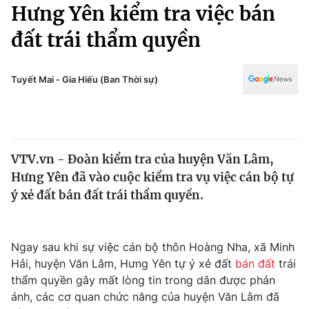
Chính trị
Hưng Yên kiểm tra việc bán
Truyền hình
đất trái thẩm quyền
Văn hóa - Giải trí
Xã hội
Y tế
Đời sống
Tuyết Mai - Gia Hiếu (Ban Thời sự)
Pháp luật
Công nghệ
Giáo dục
Y tế
VTV.vn - Đoàn kiểm tra của huyện Văn Lâm,
Thế giới
Hưng Yên đã vào cuộc kiểm tra vụ việc cán bộ tự
Tin tức
ý xẻ đất bán đất trái thẩm quyền.
Kinh tế
Thế giới đó đây
Tài chính
Dữ liệu và đời sống
Ngay sau khi sự việc cán bộ thôn Hoàng Nha, xã Minh
Câu chuyện quốc tế
Thị trường
Hải, huyện Văn Lâm, Hưng Yên tự ý xẻ đất
bán đất
trái
thẩm quyền gây mất lòng tin trong dân được phản
Truyền hình
Góc doanh nghiệp
ánh, các cơ quan chức năng của huyện Văn Lâm đã