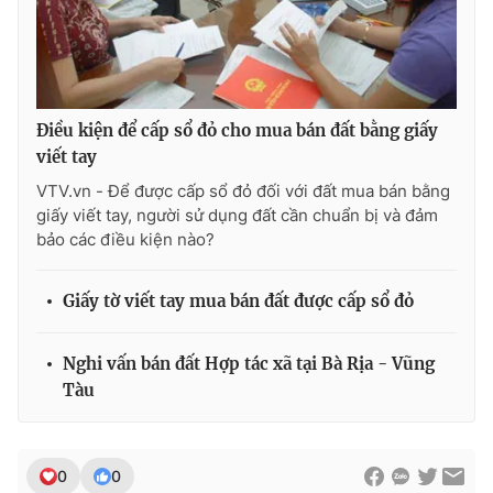
Ðiện thoại Thời báo VTV:
024.66 897 897
Email:
toasoan@vtv.vn
Liên hệ quảng cáo:
024-7300.7108
Điều kiện để cấp sổ đỏ cho mua bán đất bằng giấy
viết tay
VTV.vn - Để được cấp sổ đỏ đối với đất mua bán bằng
giấy viết tay, người sử dụng đất cần chuẩn bị và đảm
bảo các điều kiện nào?
Giấy tờ viết tay mua bán đất được cấp sổ đỏ
Nghi vấn bán đất Hợp tác xã tại Bà Rịa - Vũng
® Cấm sao chép dưới mọi hình thức nếu không có sự chấp
Tàu
thuận bằng văn bản. Ghi rõ nguồn VTV.vn khi phát hành lại
thông tin từ website này.
0
0