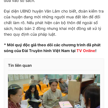
đưa vào sổ sách.
Đại diện UBND huyện Văn Lâm cho biết, đoàn kiểm tra
của huyện đang mời những người mua đất lên để đối
chất làm rõ. Nếu phát hiện cán bộ thôn để ngoài sổ
THỜI BÁO VTV
sách, hoặc bán 2 đồng nhưng khai một đồng sẽ xử lý
theo quy định của pháp luật.
* Mời quý độc giả theo dõi các chương trình đã phát
Theo dõi báo trên
sóng của Đài Truyền hình Việt Nam tại
TV Online
!
Cơ quan chủ quản:
Đài Truyền hình Việt Nam
Tin liên quan
Cơ quan báo chí:
Thời báo VTV
Giấy phép hoạt động báo in và báo điện tử số 483/GP-BTTTT
cấp ngày 29/12/2023
Tổng Biên tập:
Vũ Thanh Thủy
Phó Tổng Biên tập:
Nguyễn Thị Mỹ Hạnh, Phạm Quốc Thắng,
Nguyễn Trọng Ninh
Tổng đài VTV:
024.38 355 931 - 024.38 355 932