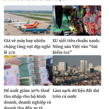
Giá vé máy bay nhiều
EU siết tiêu chuẩn xanh:
chặng tăng vọt dịp nghỉ
Nông sản Việt vào “bài
lễ 2/9
kiểm tra”
Đề xuất giảm 30% thuế
Làm sạch dữ liệu đất đai
thu nhập cho hộ kinh
trên cả nước
doanh, doanh nghiệp có
doanh thu đến 10 tỷ...