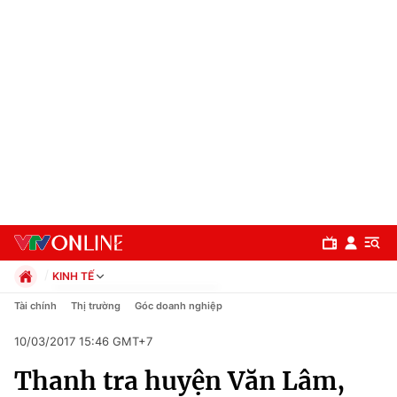
KINH TẾ
Chính trị
Tài chính
Thị trường
Góc doanh nghiệp
Xã hội
10/03/2017 15:46 GMT+7
Pháp luật
Chuyên mục
Kinh tế
Thanh tra huyện Văn Lâm,
Thể thao