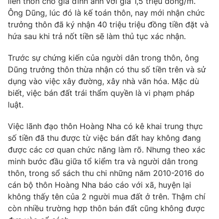
liên thôn cho gia đình anh với giá 1,5 triệu đồng/m.
Ông Dũng, lúc đó là kế toán thôn, nay mới nhận chức
Photo
Infographic
trưởng thôn đã ký nhận 40 triệu triệu đồng tiền đặt và
hứa sau khi trả nốt tiền sẽ làm thủ tục xác nhận.
Video
Shorts video
Trước sự chứng kiến của người dân trong thôn, ông
Dũng trưởng thôn thừa nhận có thu số tiền trên và sử
VTV Money
VTV Thể thao
dụng vào việc xây đường, xây nhà văn hóa. Mặc dù
biết, việc bán đất trái thẩm quyền là vi phạm pháp
VTV Sức khoẻ
Bất động sản
luật.
Việc lãnh đạo thôn Hoàng Nha có kê khai trung thực
Thị trường 24h
Tấm lòng Việt
số tiền đã thu được từ việc bán đất hay không đang
được các cơ quan chức năng làm rõ. Nhưng theo xác
VTV4
Vươn mình bằng AI
minh bước đầu giữa tổ kiểm tra và người dân trong
thôn, trong sổ sách thu chi những năm 2010-2016 do
cán bộ thôn Hoàng Nha báo cáo với xã, huyện lại
VTV9
VTV8
không thấy tên của 2 người mua đất ở trên. Thậm chí
còn nhiều trường hợp thôn bán đất cũng không được
Liên hệ tòa soạn
English