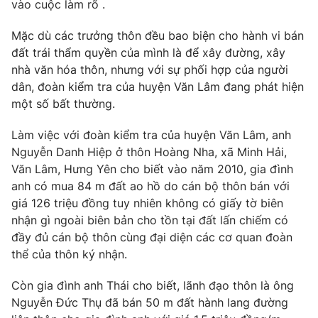
Phim VTV
vào cuộc làm rõ .
Giải trí
Hậu trường
Mặc dù các trưởng thôn đều bao biện cho hành vi bán
Điện ảnh
đất trái thẩm quyền của mình là để xây đường, xây
Đời sống
Nhân vật
nhà văn hóa thôn, nhưng với sự phối hợp của người
Âm nhạc
Du lịch
dân, đoàn kiểm tra của huyện Văn Lâm đang phát hiện
Khán giả
Giáo dục
Sao
một số bất thường.
Làm đẹp
Giải sao mai
Tuyển sinh
Làm việc với đoàn kiểm tra của huyện Văn Lâm, anh
Công nghệ
Chất lượng cuộc sống
Nguyễn Danh Hiệp ở thôn Hoàng Nha, xã Minh Hải,
Học trực tuyến
Hitech Công nghệ tương lai
Văn Lâm, Hưng Yên cho biết vào năm 2010, gia đình
Giao lưu trực tuyến
anh có mua 84 m đất ao hồ do cán bộ thôn bán với
Sản phẩm
giá 126 triệu đồng tuy nhiên không có giấy tờ biên
nhận gì ngoài biên bản cho tồn tại đất lấn chiếm có
Lịch phát sóng
Thị trường
đầy đủ cán bộ thôn cùng đại diện các cơ quan đoàn
Tư vấn
thể của thôn ký nhận.
Chuyên mục khác
Còn gia đình anh Thái cho biết, lãnh đạo thôn là ông
Emagazine
Podcast
Nguyễn Đức Thụ đã bán 50 m đất hành lang đường