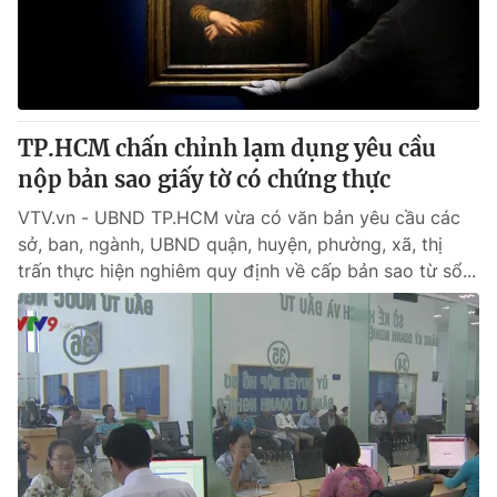
Giao lưu trực tuyến
Sản phẩm
Lịch phát sóng
Thị trường
Tư vấn
TP.HCM chấn chỉnh lạm dụng yêu cầu
Chuyên mục khác
nộp bản sao giấy tờ có chứng thực
Emagazine
Podcast
VTV.vn - UBND TP.HCM vừa có văn bản yêu cầu các
sở, ban, ngành, UBND quận, huyện, phường, xã, thị
Photo
Infographic
trấn thực hiện nghiêm quy định về cấp bản sao từ sổ...
Video
Shorts video
VTV Money
VTV Thể thao
VTV Sức khoẻ
Bất động sản