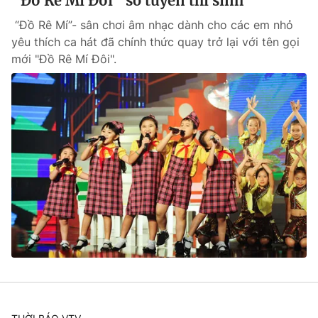
"Đồ Rê Mí Đôi" sơ tuyển thí sinh
“Đồ Rê Mí”- sân chơi âm nhạc dành cho các em nhỏ
yêu thích ca hát đã chính thức quay trở lại với tên gọi
mới "Đồ Rê Mí Đôi".