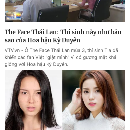
Thị trường 24h
Tấm lòng Việt
VTV4
Vươn mình bằng AI
The Face Thái Lan: Thí sinh này như bản
VTV9
VTV8
sao của Hoa hậu Kỳ Duyên
VTV.vn - Ở The Face Thái Lan mùa 3, thí sinh Tia đã
Liên hệ tòa soạn
English
khiến các fan Việt "giật mình" vì có gương mặt khá
giống với Hoa hậu Kỳ Duyên.
THỜI BÁO VTV
Theo dõi báo trên
Cơ quan chủ quản:
Đài Truyền hình Việt Nam
Cơ quan báo chí:
Thời báo VTV