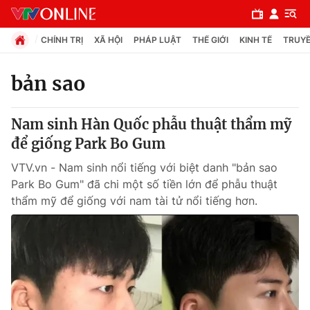
CHÍNH TRỊ
XÃ HỘI
PHÁP LUẬT
THẾ GIỚI
KINH TẾ
TRUYỀ
bản sao
Chuyên mục
Nam sinh Hàn Quốc phẫu thuật thẩm mỹ
Chính trị
để giống Park Bo Gum
VTV.vn - Nam sinh nổi tiếng với biệt danh "bản sao
Xã hội
Park Bo Gum" đã chi một số tiền lớn để phẫu thuật
thẩm mỹ để giống với nam tài tử nổi tiếng hơn.
Pháp luật
Y tế
Thế giới