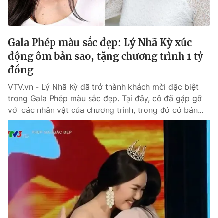
Giấy phép hoạt động báo in và báo điện tử số 483/GP-BTTTT
cấp ngày 29/12/2023
Tổng Biên tập:
Vũ Thanh Thủy
Gala Phép màu sắc đẹp: Lý Nhã Kỳ xúc
Phó Tổng Biên tập:
Nguyễn Thị Mỹ Hạnh, Phạm Quốc Thắng,
động ôm bản sao, tặng chương trình 1 tỷ
Nguyễn Trọng Ninh
Tổng đài VTV:
đồng
024.38 355 931 - 024.38 355 932
Ðiện thoại Thời báo VTV:
024.66 897 897
VTV.vn - Lý Nhã Kỳ đã trở thành khách mời đặc biệt
Email:
toasoan@vtv.vn
trong Gala Phép màu sắc đẹp. Tại đây, cô đã gặp gỡ
Liên hệ quảng cáo:
024-7300.7108
với các nhân vật của chương trình, trong đó có bản...