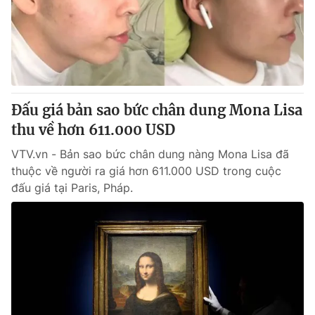
Tin tức
Kinh tế
Thế giới đó đây
Tài chính
Dữ liệu và đời sống
Câu chuyện quốc tế
Thị trường
Đấu giá bản sao bức chân dung Mona Lisa
Truyền hình
Góc doanh nghiệp
thu về hơn 611.000 USD
Phim VTV
Giải trí
VTV.vn - Bản sao bức chân dung nàng Mona Lisa đã
Hậu trường
thuộc về người ra giá hơn 611.000 USD trong cuộc
Điện ảnh
đấu giá tại Paris, Pháp.
Đời sống
Nhân vật
Âm nhạc
Du lịch
Khán giả
Giáo dục
Sao
Làm đẹp
Giải sao mai
Tuyển sinh
Công nghệ
Chất lượng cuộc sống
Học trực tuyến
Hitech Công nghệ tương lai