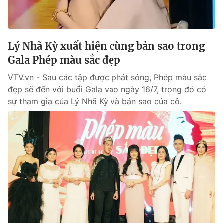
® Cấm sao chép dưới mọi hình thức nếu không có sự chấp
thuận bằng văn bản. Ghi rõ nguồn VTV.vn khi phát hành lại
Lý Nhã Kỳ xuất hiện cùng bản sao trong
thông tin từ website này.
Gala Phép màu sắc đẹp
VTV.vn - Sau các tập được phát sóng, Phép màu sắc
đẹp sẽ đến với buổi Gala vào ngày 16/7, trong đó có
sự tham gia của Lý Nhã Kỳ và bản sao của cô.