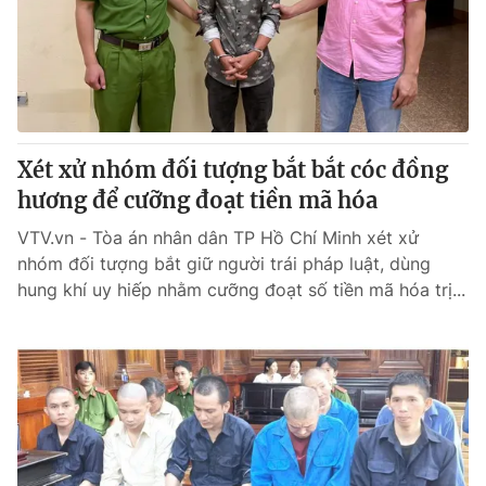
Tin tức
Kinh tế
Thế giới đó đây
Tài chính
Dữ liệu và đời sống
Câu chuyện quốc tế
Thị trường
Xét xử nhóm đối tượng bắt bắt cóc đồng
Truyền hình
Góc doanh nghiệp
hương để cưỡng đoạt tiền mã hóa
Phim VTV
Giải trí
VTV.vn - Tòa án nhân dân TP Hồ Chí Minh xét xử
Hậu trường
nhóm đối tượng bắt giữ người trái pháp luật, dùng
Điện ảnh
hung khí uy hiếp nhằm cưỡng đoạt số tiền mã hóa trị...
Đời sống
Nhân vật
Âm nhạc
Du lịch
Khán giả
Giáo dục
Sao
Làm đẹp
Giải sao mai
Tuyển sinh
Công nghệ
Chất lượng cuộc sống
Học trực tuyến
Hitech Công nghệ tương lai