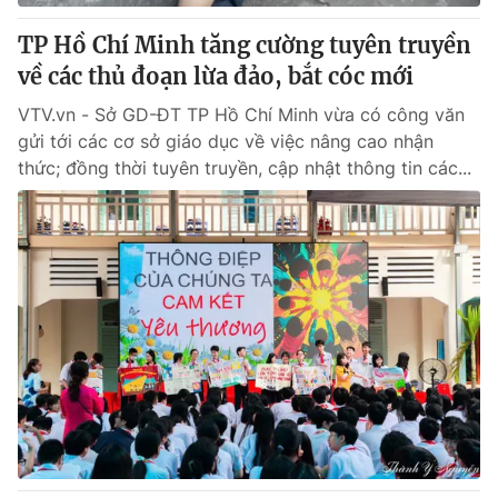
TP Hồ Chí Minh tăng cường tuyên truyền
® Cấm sao chép dưới mọi hình thức nếu không có sự chấp
về các thủ đoạn lừa đảo, bắt cóc mới
thuận bằng văn bản. Ghi rõ nguồn VTV.vn khi phát hành lại
thông tin từ website này.
VTV.vn - Sở GD-ĐT TP Hồ Chí Minh vừa có công văn
gửi tới các cơ sở giáo dục về việc nâng cao nhận
thức; đồng thời tuyên truyền, cập nhật thông tin các...