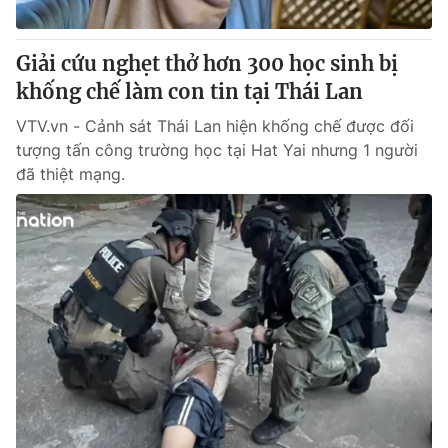
Giấy phép hoạt động báo in và báo điện tử số 483/GP-BTTTT
cấp ngày 29/12/2023
Giải cứu nghẹt thở hơn 300 học sinh bị
Tổng Biên tập:
Vũ Thanh Thủy
khống chế làm con tin tại Thái Lan
Phó Tổng Biên tập:
Nguyễn Thị Mỹ Hạnh, Phạm Quốc Thắng,
Nguyễn Trọng Ninh
VTV.vn - Cảnh sát Thái Lan hiện khống chế được đối
Tổng đài VTV:
024.38 355 931 - 024.38 355 932
tượng tấn công trường học tại Hat Yai nhưng 1 người
Ðiện thoại Thời báo VTV:
024.66 897 897
đã thiệt mạng.
Email:
toasoan@vtv.vn
Liên hệ quảng cáo:
024-7300.7108