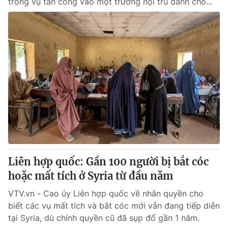
trong vụ tấn công vào một trường nội trú dành cho...
Liên hợp quốc: Gần 100 người bị bắt cóc
hoặc mất tích ở Syria từ đầu năm
VTV.vn - Cao ủy Liên hợp quốc về nhân quyền cho
biết các vụ mất tích và bắt cóc mới vẫn đang tiếp diễn
tại Syria, dù chính quyền cũ đã sụp đổ gần 1 năm.