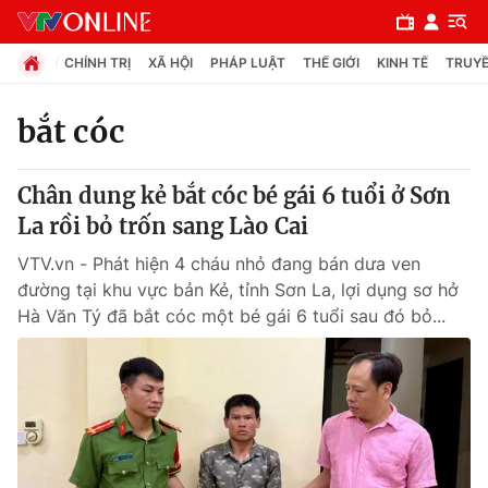
CHÍNH TRỊ
XÃ HỘI
PHÁP LUẬT
THẾ GIỚI
KINH TẾ
TRUYỀ
bắt cóc
Chuyên mục
Chân dung kẻ bắt cóc bé gái 6 tuổi ở Sơn
Chính trị
La rồi bỏ trốn sang Lào Cai
VTV.vn - Phát hiện 4 cháu nhỏ đang bán dưa ven
Xã hội
đường tại khu vực bản Kẻ, tỉnh Sơn La, lợi dụng sơ hở
Hà Văn Tý đã bắt cóc một bé gái 6 tuổi sau đó bỏ...
Pháp luật
Y tế
Thế giới