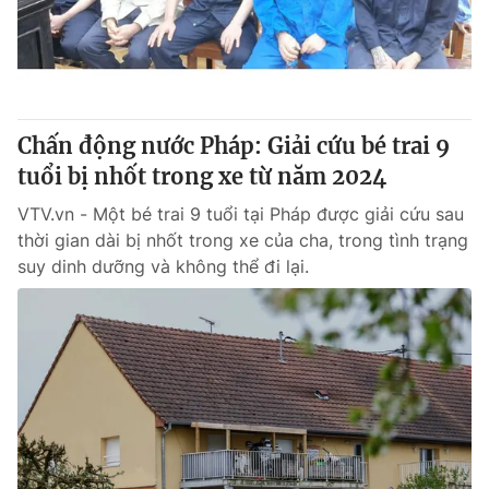
Giao lưu trực tuyến
Sản phẩm
Lịch phát sóng
Thị trường
Tư vấn
Chấn động nước Pháp: Giải cứu bé trai 9
Chuyên mục khác
tuổi bị nhốt trong xe từ năm 2024
Emagazine
Podcast
VTV.vn - Một bé trai 9 tuổi tại Pháp được giải cứu sau
thời gian dài bị nhốt trong xe của cha, trong tình trạng
Photo
Infographic
suy dinh dưỡng và không thể đi lại.
Video
Shorts video
VTV Money
VTV Thể thao
VTV Sức khoẻ
Bất động sản