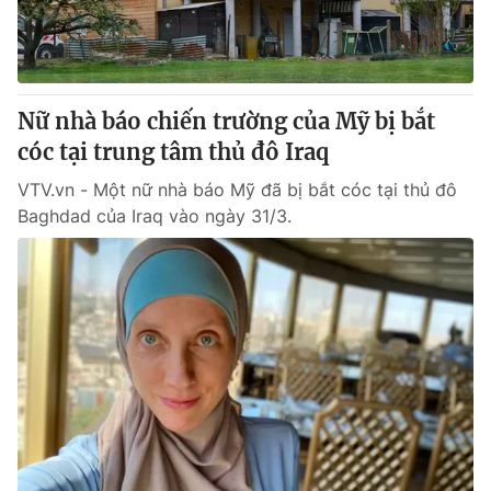
Thị trường 24h
Tấm lòng Việt
VTV4
Vươn mình bằng AI
Nữ nhà báo chiến trường của Mỹ bị bắt
VTV9
VTV8
cóc tại trung tâm thủ đô Iraq
VTV.vn - Một nữ nhà báo Mỹ đã bị bắt cóc tại thủ đô
Liên hệ tòa soạn
English
Baghdad của Iraq vào ngày 31/3.
THỜI BÁO VTV
Theo dõi báo trên
Cơ quan chủ quản:
Đài Truyền hình Việt Nam
Cơ quan báo chí:
Thời báo VTV