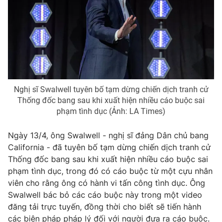
Phim VTV
Giải trí
Hậu trường
Điện ảnh
Đời sống
Nhân vật
Âm nhạc
Du lịch
Khán giả
Giáo dục
Sao
Làm đẹp
Giải sao mai
Tuyển sinh
Nghị sĩ Swalwell tuyên bố tạm dừng chiến dịch tranh cử
Công nghệ
Chất lượng cuộc sống
Thống đốc bang sau khi xuất hiện nhiều cáo buộc sai
Học trực tuyến
phạm tình dục (Ảnh: LA Times)
Hitech Công nghệ tương lai
Giao lưu trực tuyến
Ngày 13/4, ông Swalwell - nghị sĩ đảng Dân chủ bang
Sản phẩm
California - đã tuyên bố tạm dừng chiến dịch tranh cử
Lịch phát sóng
Thị trường
Thống đốc bang sau khi xuất hiện nhiều cáo buộc sai
phạm tình dục, trong đó có cáo buộc từ một cựu nhân
Tư vấn
viên cho rằng ông có hành vi tấn công tình dục. Ông
Chuyên mục khác
Swalwell bác bỏ các cáo buộc này trong một video
đăng tải trực tuyến, đồng thời cho biết sẽ tiến hành
Emagazine
Podcast
các biện pháp pháp lý đối với người đưa ra cáo buộc.