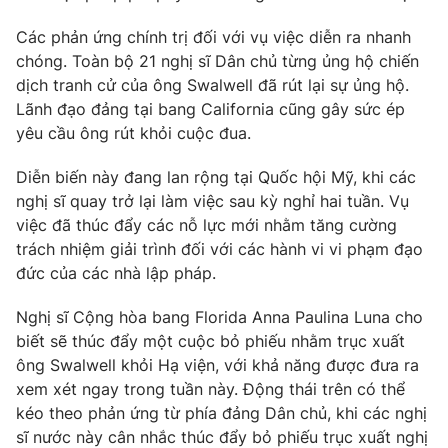
Photo
Infographic
Các phản ứng chính trị đối với vụ việc diễn ra nhanh
chóng. Toàn bộ 21 nghị sĩ Dân chủ từng ủng hộ chiến
dịch tranh cử của ông Swalwell đã rút lại sự ủng hộ.
Video
Shorts video
Lãnh đạo đảng tại bang California cũng gây sức ép
yêu cầu ông rút khỏi cuộc đua.
VTV Money
VTV Thể thao
Diễn biến này đang lan rộng tại Quốc hội Mỹ, khi các
nghị sĩ quay trở lại làm việc sau kỳ nghỉ hai tuần. Vụ
VTV Sức khoẻ
Bất động sản
việc đã thúc đẩy các nỗ lực mới nhằm tăng cường
trách nhiệm giải trình đối với các hành vi vi phạm đạo
Thị trường 24h
Tấm lòng Việt
đức của các nhà lập pháp.
Nghị sĩ Cộng hòa bang Florida Anna Paulina Luna cho
VTV4
Vươn mình bằng AI
biết sẽ thúc đẩy một cuộc bỏ phiếu nhằm trục xuất
ông Swalwell khỏi Hạ viện, với khả năng được đưa ra
VTV9
VTV8
xem xét ngay trong tuần này. Động thái trên có thể
kéo theo phản ứng từ phía đảng Dân chủ, khi các nghị
sĩ nước này cân nhắc thúc đẩy bỏ phiếu trục xuất nghị
Liên hệ tòa soạn
English