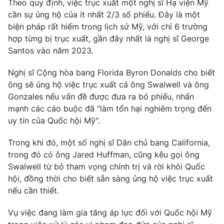
Theo quy định, việc trục xuất một nghị sĩ Hạ viện Mỹ
Ðiện thoại Thời báo VTV:
024.66 897 897
cần sự ủng hộ của ít nhất 2/3 số phiếu. Đây là một
Email:
toasoan@vtv.vn
biện pháp rất hiếm trong lịch sử Mỹ, với chỉ 6 trường
Liên hệ quảng cáo:
024-7300.7108
hợp từng bị trục xuất, gần đây nhất là nghị sĩ George
Santos vào năm 2023.
Nghị sĩ Cộng hòa bang Florida Byron Donalds cho biết
ông sẽ ủng hộ việc trục xuất cả ông Swalwell và ông
Gonzales nếu vấn đề được đưa ra bỏ phiếu, nhấn
mạnh các cáo buộc đã "làm tổn hại nghiêm trọng đến
uy tín của Quốc hội Mỹ".
Trong khi đó, một số nghị sĩ Dân chủ bang California,
trong đó có ông Jared Huffman, cũng kêu gọi ông
Swalwell từ bỏ tham vọng chính trị và rời khỏi Quốc
® Cấm sao chép dưới mọi hình thức nếu không có sự chấp
hội, đồng thời cho biết sẵn sàng ủng hộ việc trục xuất
thuận bằng văn bản. Ghi rõ nguồn VTV.vn khi phát hành lại
nếu cần thiết.
thông tin từ website này.
Vụ việc đang làm gia tăng áp lực đối với Quốc hội Mỹ