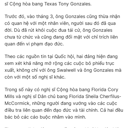
sĩ Cộng hòa bang Texas Tony Gonzales.
Trước đó, vào tháng 3, ông Gonzales cũng thừa nhận
có quan hệ với một nhân viên, người sau đó đã qua
THỜI BÁO VTV
đời. Dù đã rút khỏi cuộc đua tái cử, ông Gonzales
chưa từ chức và cũng đang đối mặt với chỉ trích liên
quan đến vi phạm đạo đức.
Theo dõi báo trên
Theo các nguồn tin tại Quốc hội, hai đảng hiện đang
xem xét khả năng mở rộng các cuộc bỏ phiếu trục
xuất, không chỉ với ông Swalwell và ông Gonzales mà
Cơ quan chủ quản:
Đài Truyền hình Việt Nam
còn với một số nghị sĩ khác.
Cơ quan báo chí:
Thời báo VTV
Giấy phép hoạt động báo in và báo điện tử số 483/GP-BTTTT
Trong số này có nghị sĩ Cộng hòa bang Florida Cory
cấp ngày 29/12/2023
Mills và nghị sĩ Dân chủ bang Florida Sheila Cherfilus-
Tổng Biên tập:
Vũ Thanh Thủy
McCormick, những người đang vướng vào các cuộc
Phó Tổng Biên tập:
điều tra liên quan đến đạo đức và tài chính. Cả hai đều
Nguyễn Thị Mỹ Hạnh, Phạm Quốc Thắng,
Nguyễn Trọng Ninh
bác bỏ các cáo buộc nhằm vào mình.
Tổng đài VTV:
024.38 355 931 - 024.38 355 932