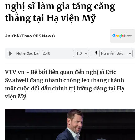
Chính trị
nghị sĩ làm gia tăng căng
Truyền hình
thẳng tại Hạ viện Mỹ
Văn hóa - Giải trí
Xã hội
Y tế
Đời sống
An Khê (Theo CBS News)
Pháp luật
Công nghệ
Giáo dục
Nghe đọc bài
2:48
Y tế
VTV.vn - Bê bối liên quan đến nghị sĩ Eric
Thế giới
Swalwell đang nhanh chóng leo thang thành
Tin tức
một cuộc đối đầu chính trị lưỡng đảng tại Hạ
Kinh tế
viện Mỹ.
Thế giới đó đây
Tài chính
Dữ liệu và đời sống
Câu chuyện quốc tế
Thị trường
Truyền hình
Góc doanh nghiệp