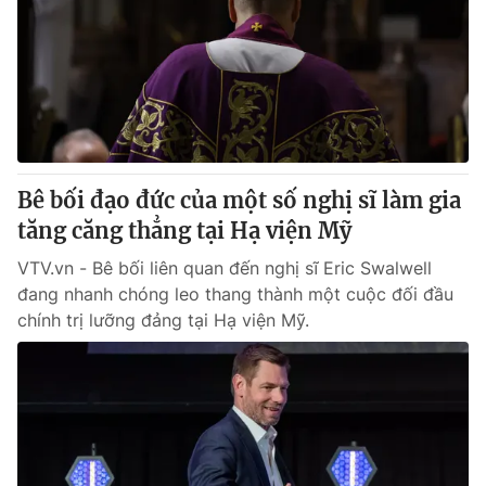
Tin tức
Kinh tế
Thế giới đó đây
Tài chính
Dữ liệu và đời sống
Câu chuyện quốc tế
Thị trường
Truyền hình
Góc doanh nghiệp
Bê bối đạo đức của một số nghị sĩ làm gia
Phim VTV
tăng căng thẳng tại Hạ viện Mỹ
Giải trí
Hậu trường
VTV.vn - Bê bối liên quan đến nghị sĩ Eric Swalwell
Điện ảnh
đang nhanh chóng leo thang thành một cuộc đối đầu
Đời sống
Nhân vật
chính trị lưỡng đảng tại Hạ viện Mỹ.
Âm nhạc
Du lịch
Khán giả
Giáo dục
Sao
Làm đẹp
Giải sao mai
Tuyển sinh
Công nghệ
Chất lượng cuộc sống
Học trực tuyến
Hitech Công nghệ tương lai