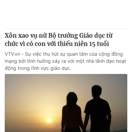
® Cấm sao chép dưới mọi hình thức nếu không có sự chấp
thuận bằng văn bản. Ghi rõ nguồn VTV.vn khi phát hành lại
thông tin từ website này.
Xôn xao vụ nữ Bộ trưởng Giáo dục từ
chức vì có con với thiếu niên 15 tuổi
VTV.vn - Sự việc thu hút sự quan tâm của cộng đồng
mạng bởi tình huống xảy ra với một nhà lãnh đạo hoạt
động trong lĩnh vực giáo dục.