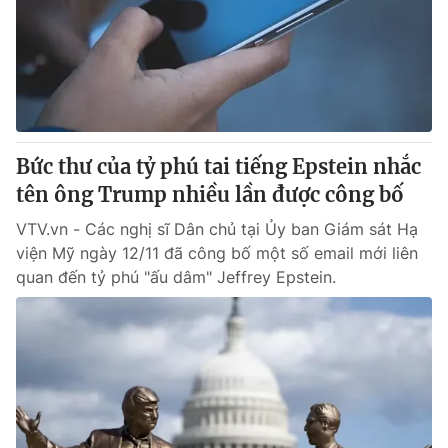
Thị trường 24h
Tấm lòng Việt
VTV4
Vươn mình bằng AI
VTV9
VTV8
Bức thư của tỷ phú tai tiếng Epstein nhắc
Liên hệ tòa soạn
English
tên ông Trump nhiều lần được công bố
VTV.vn - Các nghị sĩ Dân chủ tại Ủy ban Giám sát Hạ
viện Mỹ ngày 12/11 đã công bố một số email mới liên
quan đến tỷ phú "ấu dâm" Jeffrey Epstein.
THỜI BÁO VTV
Theo dõi báo trên
Cơ quan chủ quản:
Đài Truyền hình Việt Nam
Cơ quan báo chí:
Thời báo VTV