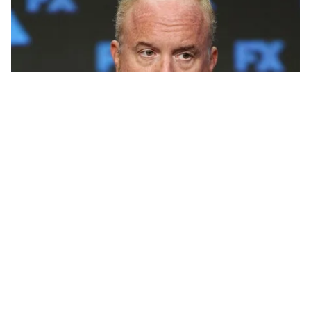
Tin mới
Video
Live
Emagazine
Trang chủ
Sao phim Grey’s Anatomy thú nhận bị
đạo diễn quấy rối tình dục ở tuổi 17
VTV.vn - Caterina Scorsone – ngôi sao của bộ phim
truyền hình nổi tiếng Grey’s Anatomy – đã cáo buộc bị
đạo diễn James Toback quấy rối tình dục khi cô còn...