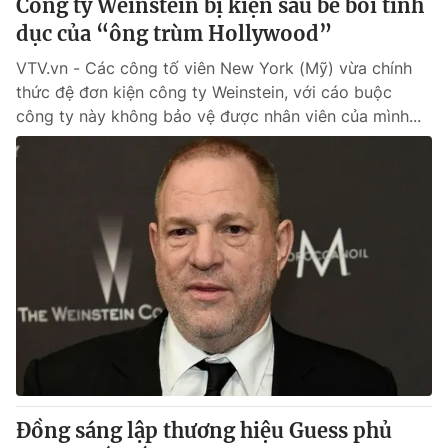
Công ty Weinstein bị kiện sau bê bối tình
dục của “ông trùm Hollywood”
VTV.vn - Các công tố viên New York (Mỹ) vừa chính
thức đệ đơn kiện công ty Weinstein, với cáo buộc
công ty này không bảo vệ được nhân viên của mình...
Đồng sáng lập thương hiệu Guess phủ