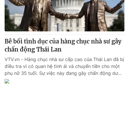
Giấy phép hoạt động báo in và báo điện tử số 483/GP-BTTTT
cấp ngày 29/12/2023
Tổng Biên tập:
Vũ Thanh Thủy
Phó Tổng Biên tập:
Nguyễn Thị Mỹ Hạnh, Phạm Quốc Thắng,
Nguyễn Trọng Ninh
Tổng đài VTV:
Bê bối tình dục của hàng chục nhà sư gây
024.38 355 931 - 024.38 355 932
Ðiện thoại Thời báo VTV:
chấn động Thái Lan
024.66 897 897
Email:
toasoan@vtv.vn
VTV.vn - Hàng chục nhà sư cấp cao của Thái Lan đã bị
Liên hệ quảng cáo:
024-7300.7108
điều tra vì có quan hệ tình ái và chuyển tiền cho một
phụ nữ 35 tuổi. Sự việc này đang gây chấn động dư...