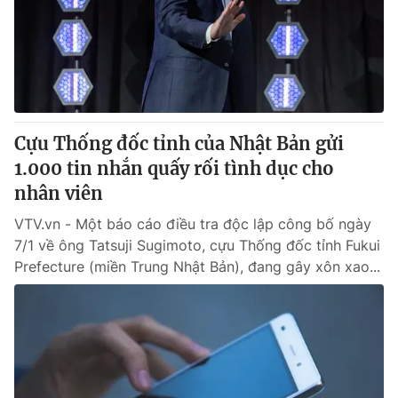
Giao lưu trực tuyến
Sản phẩm
Lịch phát sóng
Thị trường
Tư vấn
Chuyên mục khác
Cựu Thống đốc tỉnh của Nhật Bản gửi
Emagazine
Podcast
1.000 tin nhắn quấy rối tình dục cho
nhân viên
Photo
Infographic
VTV.vn - Một báo cáo điều tra độc lập công bố ngày
7/1 về ông Tatsuji Sugimoto, cựu Thống đốc tỉnh Fukui
Video
Shorts video
Prefecture (miền Trung Nhật Bản), đang gây xôn xao...
VTV Money
VTV Thể thao
VTV Sức khoẻ
Bất động sản