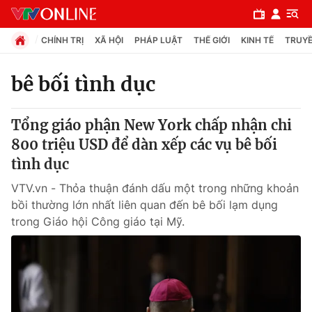
CHÍNH TRỊ
XÃ HỘI
PHÁP LUẬT
THẾ GIỚI
KINH TẾ
TRUYỀ
bê bối tình dục
Chuyên mục
Tổng giáo phận New York chấp nhận chi
Chính trị
800 triệu USD để dàn xếp các vụ bê bối
tình dục
Xã hội
VTV.vn - Thỏa thuận đánh dấu một trong những khoản
bồi thường lớn nhất liên quan đến bê bối lạm dụng
Pháp luật
trong Giáo hội Công giáo tại Mỹ.
Y tế
Thế giới