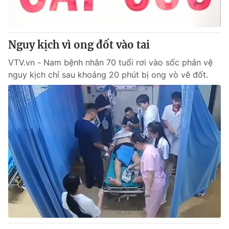
Giấy phép hoạt động báo in và báo điện tử số 483/GP-BTTTT
cấp ngày 29/12/2023
Tổng Biên tập:
Vũ Thanh Thủy
Nguy kịch vì ong đốt vào tai
Phó Tổng Biên tập:
Nguyễn Thị Mỹ Hạnh, Phạm Quốc Thắng,
Nguyễn Trọng Ninh
VTV.vn - Nam bệnh nhân 70 tuổi rơi vào sốc phản vệ
Tổng đài VTV:
024.38 355 931 - 024.38 355 932
nguy kịch chỉ sau khoảng 20 phút bị ong vò vẽ đốt.
Ðiện thoại Thời báo VTV:
024.66 897 897
Email:
toasoan@vtv.vn
Liên hệ quảng cáo:
024-7300.7108