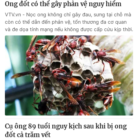
Ong đốt có thể gây phản vệ nguy hiểm
VTV.vn - Nọc ong không chỉ gây đau, sưng tại chỗ mà
® Cấm sao chép dưới mọi hình thức nếu không có sự chấp
còn có thể dẫn đến phản vệ, tổn thương đa cơ quan
thuận bằng văn bản. Ghi rõ nguồn VTV.vn khi phát hành lại
và đe dọa tính mạng nếu không được cấp cứu kịp thời.
thông tin từ website này.
Cụ ông 89 tuổi nguy kịch sau khi bị ong
đốt cả trăm vết