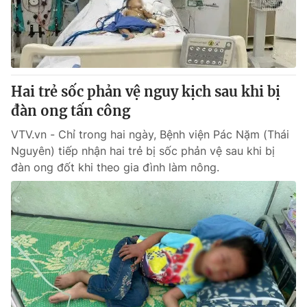
Giao lưu trực tuyến
Sản phẩm
Lịch phát sóng
Thị trường
Tư vấn
Hai trẻ sốc phản vệ nguy kịch sau khi bị
Chuyên mục khác
đàn ong tấn công
Emagazine
Podcast
VTV.vn - Chỉ trong hai ngày, Bệnh viện Pác Nặm (Thái
Nguyên) tiếp nhận hai trẻ bị sốc phản vệ sau khi bị
Photo
Infographic
đàn ong đốt khi theo gia đình làm nông.
Video
Shorts video
VTV Money
VTV Thể thao
VTV Sức khoẻ
Bất động sản