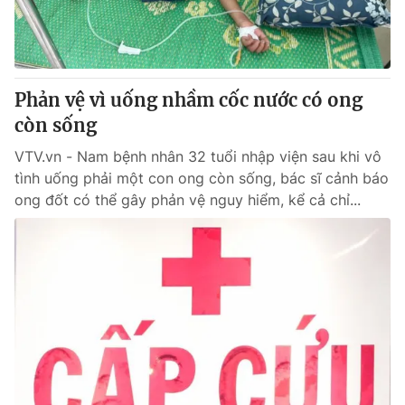
Thị trường 24h
Tấm lòng Việt
VTV4
Vươn mình bằng AI
Phản vệ vì uống nhầm cốc nước có ong
VTV9
VTV8
còn sống
VTV.vn - Nam bệnh nhân 32 tuổi nhập viện sau khi vô
Liên hệ tòa soạn
English
tình uống phải một con ong còn sống, bác sĩ cảnh báo
ong đốt có thể gây phản vệ nguy hiểm, kể cả chỉ...
THỜI BÁO VTV
Theo dõi báo trên
Cơ quan chủ quản:
Đài Truyền hình Việt Nam
Cơ quan báo chí:
Thời báo VTV