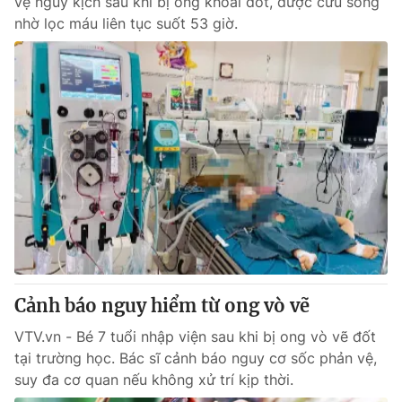
vệ nguy kịch sau khi bị ong khoái đốt, được cứu sống
nhờ lọc máu liên tục suốt 53 giờ.
Cảnh báo nguy hiểm từ ong vò vẽ
VTV.vn - Bé 7 tuổi nhập viện sau khi bị ong vò vẽ đốt
tại trường học. Bác sĩ cảnh báo nguy cơ sốc phản vệ,
suy đa cơ quan nếu không xử trí kịp thời.