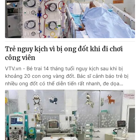
Tin tức
Kinh tế
Thế giới đó đây
Tài chính
Dữ liệu và đời sống
Câu chuyện quốc tế
Thị trường
Trẻ nguy kịch vì bị ong đốt khi đi chơi
Truyền hình
Góc doanh nghiệp
công viên
Phim VTV
Giải trí
VTV.vn - Bé trai 14 tháng tuổi nguy kịch sau khi bị
Hậu trường
khoảng 20 con ong vàng đốt. Bác sĩ cảnh báo trẻ bị
Điện ảnh
nhiều ong đốt có thể diễn tiến rất nhanh, đe dọa...
Đời sống
Nhân vật
Âm nhạc
Du lịch
Khán giả
Giáo dục
Sao
Làm đẹp
Giải sao mai
Tuyển sinh
Công nghệ
Chất lượng cuộc sống
Học trực tuyến
Hitech Công nghệ tương lai