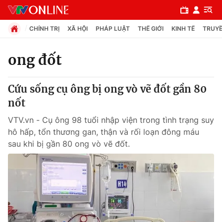
CHÍNH TRỊ
XÃ HỘI
PHÁP LUẬT
THẾ GIỚI
KINH TẾ
TRUYỀ
ong đốt
Chuyên mục
Cứu sống cụ ông bị ong vò vẽ đốt gần 80
Chính trị
nốt
VTV.vn - Cụ ông 98 tuổi nhập viện trong tình trạng suy
Xã hội
hô hấp, tổn thương gan, thận và rối loạn đông máu
sau khi bị gần 80 ong vò vẽ đốt.
Pháp luật
Y tế
Thế giới