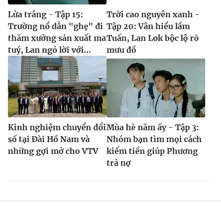
Lửa trắng - Tập 15:
Trời cao nguyên xanh -
Trường nổ dẫn "ghẹ" đi
Tập 20: Vân hiểu lầm
thăm xưởng sản xuất ma
Tuấn, Lan Lok bộc lộ rõ
tuý, Lan ngỏ lời với...
mưu đồ
Kinh nghiệm chuyển đổi
Mùa hè năm ấy - Tập 3:
số tại Đài Hồ Nam và
Nhóm bạn tìm mọi cách
những gợi mở cho VTV
kiếm tiền giúp Phương
trả nợ