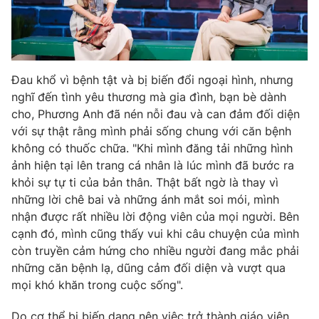
Đau khổ vì bệnh tật và bị biến đổi ngoại hình, nhưng
nghĩ đến tình yêu thương mà gia đình, bạn bè dành
cho, Phương Anh đã nén nỗi đau và can đảm đối diện
với sự thật rằng mình phải sống chung với căn bệnh
không có thuốc chữa. "Khi mình đăng tải những hình
ảnh hiện tại lên trang cá nhân là lúc mình đã bước ra
khỏi sự tự ti của bản thân. Thật bất ngờ là thay vì
những lời chê bai và những ánh mắt soi mói, mình
nhận được rất nhiều lời động viên của mọi người. Bên
cạnh đó, mình cũng thấy vui khi câu chuyện của mình
còn truyền cảm hứng cho nhiều người đang mắc phải
những căn bệnh lạ, dũng cảm đối diện và vượt qua
mọi khó khăn trong cuộc sống".
Do cơ thể bị biến dạng nên việc trở thành giáo viên