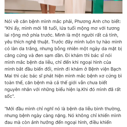
Nói về căn bệnh mình mắc phải, Phương Anh cho biết:
THỜI BÁO VTV
"Khi ấy, mình mới 18 tuổi, lứa tuổi mộng mơ với tương
lai rộng mở phía trước. Mình là một người rất cá tính,
yêu thích nghệ thuật. Trước đây mình luôn tự hào mình
Theo dõi báo trên
có làn da trắng, nhưng bỗng nhiên một ngày da mặt bị
căng cứng và đen sạm dần. Đi khám thì bác sĩ nói
Cơ quan chủ quản:
Đài Truyền hình Việt Nam
mình mắc bệnh da liễu, chỉ đến khi ngoại hình của
Cơ quan báo chí:
mình bắt đầu biến đổi, mình đi khám ở Bệnh viện Bạch
Thời báo VTV
Mai thì các bác sĩ phát hiện mình mắc bệnh xơ cứng bì
Giấy phép hoạt động báo in và báo điện tử số 483/GP-BTTTT
cấp ngày 29/12/2023
toàn thể, căn bệnh mà cả thế giới vẫn chưa biết
nguyên nhân với những biểu hiện lạ.Khi đó mình đã rất
Tổng Biên tập:
Vũ Thanh Thủy
sốc".
Phó Tổng Biên tập:
Nguyễn Thị Mỹ Hạnh, Phạm Quốc Thắng,
Nguyễn Trọng Ninh
"Mới đầu mình chỉ nghĩ nó là bệnh da liễu bình thường,
Tổng đài VTV:
024.38 355 931 - 024.38 355 932
nhưng bệnh ngày càng nặng. Nó không chỉ khiến mình
Ðiện thoại Thời báo VTV:
024.66 897 897
đau mà còn ảnh hưởng đến ngoại hình, điều khiến