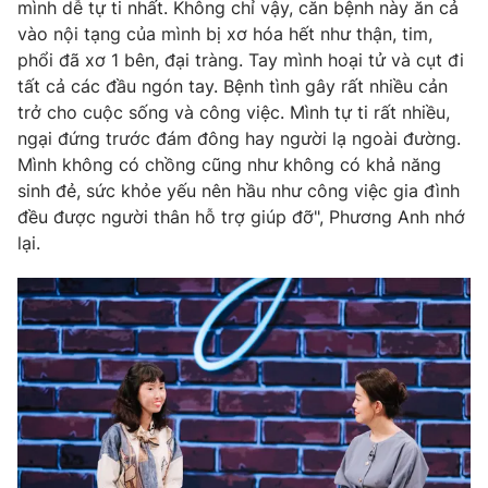
Email:
toasoan@vtv.vn
mình dễ tự ti nhất. Không chỉ vậy, căn bệnh này ăn cả
Liên hệ quảng cáo:
vào nội tạng của mình bị xơ hóa hết như thận, tim,
024-7300.7108
phổi đã xơ 1 bên, đại tràng. Tay mình hoại tử và cụt đi
tất cả các đầu ngón tay. Bệnh tình gây rất nhiều cản
trở cho cuộc sống và công việc. Mình tự ti rất nhiều,
ngại đứng trước đám đông hay người lạ ngoài đường.
Mình không có chồng cũng như không có khả năng
sinh đẻ, sức khỏe yếu nên hầu như công việc gia đình
đều được người thân hỗ trợ giúp đỡ", Phương Anh nhớ
lại.
® Cấm sao chép dưới mọi hình thức nếu không có sự chấp
thuận bằng văn bản. Ghi rõ nguồn VTV.vn khi phát hành lại
thông tin từ website này.