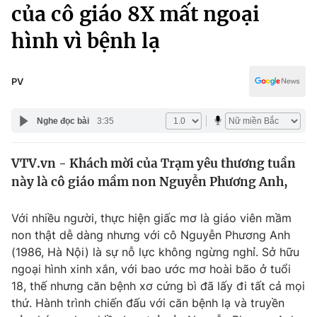
Chính trị
của cô giáo 8X mất ngoại
Truyền hình
hình vì bệnh lạ
Văn hóa - Giải trí
Xã hội
Y tế
Đời sống
PV
Pháp luật
Công nghệ
Giáo dục
Nghe đọc bài
3:35
Y tế
VTV.vn - Khách mời của Trạm yêu thương tuần
Thế giới
này là cô giáo mầm non Nguyễn Phương Anh,
Tin tức
Kinh tế
Với nhiều người, thực hiện giấc mơ là giáo viên mầm
Thế giới đó đây
non thật dễ dàng nhưng với cô Nguyễn Phương Anh
Tài chính
Dữ liệu và đời sống
(1986, Hà Nội) là sự nỗ lực không ngừng nghỉ. Sở hữu
Câu chuyện quốc tế
Thị trường
ngoại hình xinh xắn, với bao ước mơ hoài bão ở tuổi
18, thế nhưng căn bệnh xơ cứng bì đã lấy đi tất cả mọi
Truyền hình
Góc doanh nghiệp
thứ. Hành trình chiến đấu với căn bệnh lạ và truyền