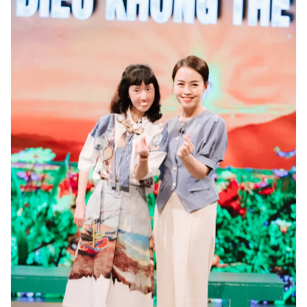
Photo
Infographic
Video
Shorts video
VTV Money
VTV Thể thao
VTV Sức khoẻ
Bất động sản
Thị trường 24h
Tấm lòng Việt
VTV4
Vươn mình bằng AI
VTV9
VTV8
Liên hệ tòa soạn
English