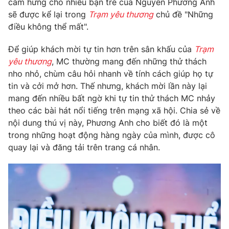
cảm hứng cho nhiều bạn trẻ của Nguyễn Phương Anh
Phim VTV
Giải trí
sẽ được kể lại trong
Trạm yêu thương
chủ đề "Những
Hậu trường
điều không thể mất".
Điện ảnh
Đời sống
Nhân vật
Để giúp khách mời tự tin hơn trên sân khấu của
Trạm
Âm nhạc
yêu thương
, MC thường mang đến những thử thách
Du lịch
Khán giả
Giáo dục
Sao
nho nhỏ, chùm câu hỏi nhanh về tính cách giúp họ tự
Làm đẹp
Giải sao mai
tin và cởi mở hơn. Thế nhưng, khách mời lần này lại
Tuyển sinh
mang đến nhiều bất ngờ khi tự tin thử thách MC nhảy
Công nghệ
Chất lượng cuộc sống
theo các bài hát nổi tiếng trên mạng xã hội. Chia sẻ về
Học trực tuyến
Hitech Công nghệ tương lai
nội dung thú vị này, Phương Anh cho biết đó là một
Giao lưu trực tuyến
trong những hoạt động hàng ngày của mình, được cô
Sản phẩm
quay lại và đăng tải trên trang cá nhân.
Lịch phát sóng
Thị trường
Tư vấn
Chuyên mục khác
Emagazine
Podcast