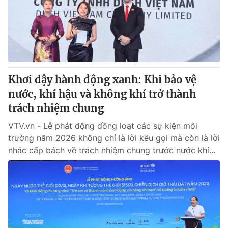
Tin tức
Kinh tế
Thế giới đó đây
Tài chính
Dữ liệu và đời sống
Câu chuyện quốc tế
Thị trường
Khơi dậy hành động xanh: Khi bảo vệ
Truyền hình
Góc doanh nghiệp
nước, khí hậu và không khí trở thành
Phim VTV
trách nhiệm chung
Giải trí
Hậu trường
VTV.vn - Lễ phát động đồng loạt các sự kiện môi
Điện ảnh
trường năm 2026 không chỉ là lời kêu gọi mà còn là lời
Đời sống
Nhân vật
nhắc cấp bách về trách nhiệm chung trước nước khí...
Âm nhạc
Du lịch
Khán giả
Giáo dục
Sao
Làm đẹp
Giải sao mai
Tuyển sinh
Công nghệ
Chất lượng cuộc sống
Học trực tuyến
Hitech Công nghệ tương lai