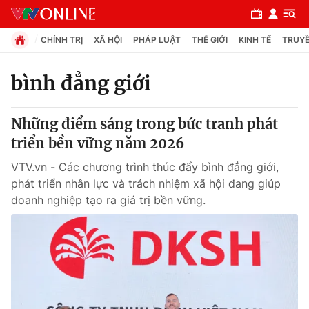
CHÍNH TRỊ
XÃ HỘI
PHÁP LUẬT
THẾ GIỚI
KINH TẾ
TRUYỀ
bình đẳng giới
Chuyên mục
Những điểm sáng trong bức tranh phát
Chính trị
triển bền vững năm 2026
VTV.vn - Các chương trình thúc đẩy bình đẳng giới,
Xã hội
phát triển nhân lực và trách nhiệm xã hội đang giúp
doanh nghiệp tạo ra giá trị bền vững.
Pháp luật
Y tế
Thế giới