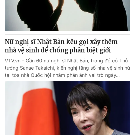
Thị trường 24h
Tấm lòng Việt
VTV4
Vươn mình bằng AI
VTV9
VTV8
Nữ nghị sĩ Nhật Bản kêu gọi xây thêm
nhà vệ sinh để chống phân biệt giới
Liên hệ tòa soạn
English
VTV.vn - Gần 60 nữ nghị sĩ Nhật Bản, trong đó có Thủ
tướng Sanae Takaichi, kiến nghị tăng số nhà vệ sinh nữ
tại tòa nhà Quốc hội nhằm phản ánh vai trò ngày...
THỜI BÁO VTV
Theo dõi báo trên
Cơ quan chủ quản:
Đài Truyền hình Việt Nam
Cơ quan báo chí:
Thời báo VTV