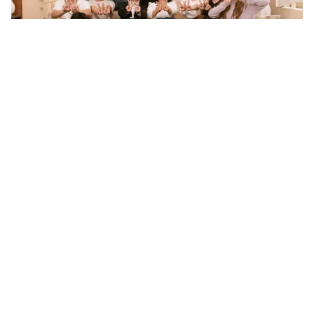
Tin mới
Video
Live
Emagazine
Trang chủ
Âm nhạc lan tỏa thông điệp kêu gọi bình
đẳng giới và xóa bỏ bạo lực với phụ nữ và
trẻ em gái
VTV.vn - Chuỗi 5 MV “Love Equal” được thực hiện sự
góp mặt, truyền cảm hứng của nhiều nghệ sĩ, đáng chú
ý trong đó có ca khúc được thực hiện từ câu chuyện...