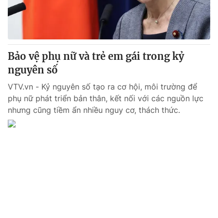
Giấy phép hoạt động báo in và báo điện tử số 483/GP-BTTTT
cấp ngày 29/12/2023
Tổng Biên tập:
Vũ Thanh Thủy
Phó Tổng Biên tập:
Nguyễn Thị Mỹ Hạnh, Phạm Quốc Thắng,
Bảo vệ phụ nữ và trẻ em gái trong kỷ
Nguyễn Trọng Ninh
Tổng đài VTV:
nguyên số
024.38 355 931 - 024.38 355 932
Ðiện thoại Thời báo VTV:
024.66 897 897
VTV.vn - Kỷ nguyên số tạo ra cơ hội, môi trường để
Email:
toasoan@vtv.vn
phụ nữ phát triển bản thân, kết nối với các nguồn lực
Liên hệ quảng cáo:
024-7300.7108
nhưng cũng tiềm ẩn nhiều nguy cơ, thách thức.