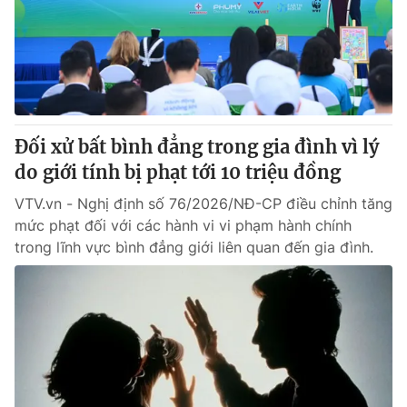
Giao lưu trực tuyến
Sản phẩm
Lịch phát sóng
Thị trường
Tư vấn
Chuyên mục khác
Đối xử bất bình đẳng trong gia đình vì lý
Emagazine
Podcast
do giới tính bị phạt tới 10 triệu đồng
VTV.vn - Nghị định số 76/2026/NĐ-CP điều chỉnh tăng
Photo
Infographic
mức phạt đối với các hành vi vi phạm hành chính
trong lĩnh vực bình đẳng giới liên quan đến gia đình.
Video
Shorts video
VTV Money
VTV Thể thao
VTV Sức khoẻ
Bất động sản