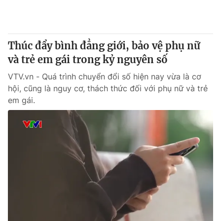
® Cấm sao chép dưới mọi hình thức nếu không có sự chấp
thuận bằng văn bản. Ghi rõ nguồn VTV.vn khi phát hành lại
Thúc đẩy bình đẳng giới, bảo vệ phụ nữ
thông tin từ website này.
và trẻ em gái trong kỷ nguyên số
VTV.vn - Quá trình chuyển đổi số hiện nay vừa là cơ
hội, cũng là nguy cơ, thách thức đối với phụ nữ và trẻ
em gái.