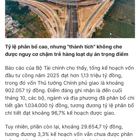
Phim VTV
Giải trí
Hậu trường
Điện ảnh
Đời sống
Nhân vật
Âm nhạc
Du lịch
Khán giả
Giáo dục
Sao
Tỷ lệ phân bổ cao, nhưng "thành tích" không che
Làm đẹp
Giải sao mai
được nguy cơ chậm trễ hàng loạt dự án trọng điểm
Tuyển sinh
Công nghệ
Chất lượng cuộc sống
Báo cáo của Bộ Tài chính cho thấy, tổng kế hoạch vốn
Học trực tuyến
Hitech Công nghệ tương lai
đầu tư công năm 2025 đạt hơn 1,13 triệu tỷ đồng,
Giao lưu trực tuyến
trong đó vốn Thủ tướng Chính phủ giao là khoảng
Sản phẩm
902.057 tỷ đồng. Điểm đáng ghi nhận là đến cuối
Lịch phát sóng
tháng 10, các bộ, ngành và địa phương đã phân bổ chi
Thị trường
tiết gần 1.034.000 tỷ đồng, tương đương tỷ lệ phân bổ
Tư vấn
chi tiết đạt khoảng 96,7% kế hoạch được giao.
Chuyên mục khác
Tuy nhiên, phần còn lại, khoảng 29.654,7 tỷ đồng,
Emagazine
Podcast
tương đương 3,3% kế hoạch vốn vẫn chưa được phân