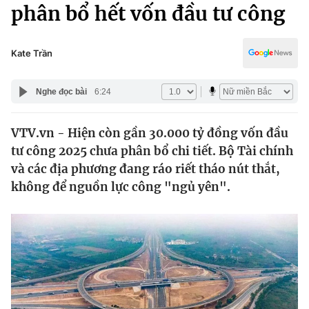
Chính trị
phân bổ hết vốn đầu tư công
Truyền hình
Văn hóa - Giải trí
Xã hội
Y tế
Kate Trần
Đời sống
Pháp luật
Công nghệ
Nghe đọc bài
6:24
Giáo dục
Y tế
VTV.vn - Hiện còn gần 30.000 tỷ đồng vốn đầu
tư công 2025 chưa phân bổ chi tiết. Bộ Tài chính
Thế giới
và các địa phương đang ráo riết tháo nút thắt,
không để nguồn lực công "ngủ yên".
Tin tức
Kinh tế
Thế giới đó đây
Tài chính
Dữ liệu và đời sống
Câu chuyện quốc tế
Thị trường
Truyền hình
Góc doanh nghiệp