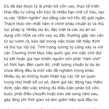
Email:
toasoan@vtv.vn
Dù đã đạt được tỷ lệ phân bổ vốn cao, thực tế triển
Liên hệ quảng cáo:
024-7300.7108
khai đầu tư công vẫn bộc lộ nhiều hạn chế cố hữu, tạo
ra các "điểm nghẽn" dai dẳng cản trở tốc độ giải ngân.
Thách thức lớn nhất nằm ở chính khâu chuẩn bị và thủ
tục pháp lý. Nhiều dự án, đặc biệt là các dự án sử
dụng vốn ODA và vốn vay ưu đãi, thường gặp rào cản
từ sự rườm rà, kéo dài trong việc hoàn tất hiệp định
và thủ tục nội bộ. Tình trạng tương tự cũng xảy ra với
các Chương trình Mục tiêu quốc gia, khi việc chờ đợi
ký kết hoặc gia hạn khiến nguồn vốn phải "nằm chờ"
vô thời hạn. Bên cạnh đó, chất lượng chuẩn bị dự án
chưa đồng đều là một vấn đề nghiêm trọng khác.
Nhiều dự án không hoàn thiện kịp các hồ sơ quan
® Cấm sao chép dưới mọi hình thức nếu không có sự chấp
thuận bằng văn bản. Ghi rõ nguồn VTV.vn khi phát hành lại
trọng như thiết kế cơ sở, đánh giá tác động hay thẩm
thông tin từ website này.
định, dẫn đến việc không đủ điều kiện phân bổ vốn,
buộc phải điều chuyển hoặc kéo dài sang năm sau,
gây lãng phí thời gian và làm giảm hiệu quả đầu tư.