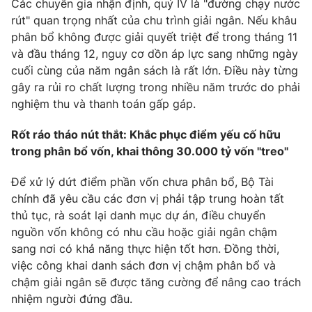
Các chuyên gia nhận định, quý IV là "đường chạy nước
rút" quan trọng nhất của chu trình giải ngân. Nếu khâu
phân bổ không được giải quyết triệt để trong tháng 11
và đầu tháng 12, nguy cơ dồn áp lực sang những ngày
THỜI BÁO VTV
cuối cùng của năm ngân sách là rất lớn. Điều này từng
gây ra rủi ro chất lượng trong nhiều năm trước do phải
nghiệm thu và thanh toán gấp gáp.
Theo dõi báo trên
Rốt ráo tháo nút thắt: Khắc phục điểm yếu cố hữu
Cơ quan chủ quản:
Đài Truyền hình Việt Nam
trong phân bổ vốn, khai thông 30.000 tỷ vốn "treo"
Cơ quan báo chí:
Thời báo VTV
Để xử lý dứt điểm phần vốn chưa phân bổ, Bộ Tài
Giấy phép hoạt động báo in và báo điện tử số 483/GP-BTTTT
chính đã yêu cầu các đơn vị phải tập trung hoàn tất
cấp ngày 29/12/2023
thủ tục, rà soát lại danh mục dự án, điều chuyển
Tổng Biên tập:
Vũ Thanh Thủy
nguồn vốn không có nhu cầu hoặc giải ngân chậm
Phó Tổng Biên tập:
Nguyễn Thị Mỹ Hạnh, Phạm Quốc Thắng,
sang nơi có khả năng thực hiện tốt hơn. Đồng thời,
Nguyễn Trọng Ninh
việc công khai danh sách đơn vị chậm phân bổ và
Tổng đài VTV:
024.38 355 931 - 024.38 355 932
chậm giải ngân sẽ được tăng cường để nâng cao trách
Ðiện thoại Thời báo VTV:
024.66 897 897
nhiệm người đứng đầu.