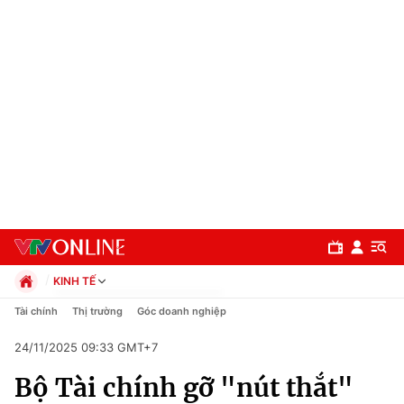
KINH TẾ
Chính trị
Tài chính
Thị trường
Góc doanh nghiệp
Xã hội
24/11/2025 09:33 GMT+7
Pháp luật
Chuyên mục
Kinh tế
Bộ Tài chính gỡ "nút thắt"
Thể thao