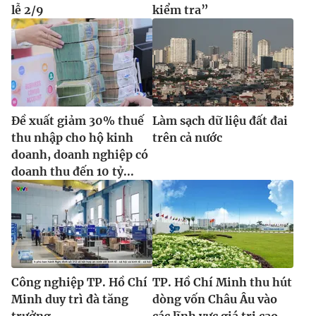
lễ 2/9
kiểm tra”
Đề xuất giảm 30% thuế
Làm sạch dữ liệu đất đai
thu nhập cho hộ kinh
trên cả nước
doanh, doanh nghiệp có
doanh thu đến 10 tỷ...
Công nghiệp TP. Hồ Chí
TP. Hồ Chí Minh thu hút
Minh duy trì đà tăng
dòng vốn Châu Âu vào
trưởng
các lĩnh vực giá trị cao