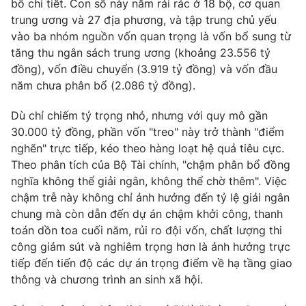
bổ chi tiết. Con số này nằm rải rác ở 18 bộ, cơ quan
trung ương và 27 địa phương, và tập trung chủ yếu
Photo
Infographic
vào ba nhóm nguồn vốn quan trọng là vốn bổ sung từ
tăng thu ngân sách trung ương (khoảng 23.556 tỷ
Video
Shorts video
đồng), vốn điều chuyển (3.919 tỷ đồng) và vốn đầu
năm chưa phân bổ (2.086 tỷ đồng).
VTV Money
VTV Thể thao
Dù chỉ chiếm tỷ trọng nhỏ, nhưng với quy mô gần
30.000 tỷ đồng, phần vốn "treo" này trở thành "điểm
VTV Sức khoẻ
Bất động sản
nghẽn" trực tiếp, kéo theo hàng loạt hệ quả tiêu cực.
Theo phân tích của Bộ Tài chính, "chậm phân bổ đồng
Thị trường 24h
Tấm lòng Việt
nghĩa không thể giải ngân, không thể chờ thêm". Việc
chậm trễ này không chỉ ảnh hưởng đến tỷ lệ giải ngân
chung mà còn dẫn đến dự án chậm khởi công, thanh
VTV4
Vươn mình bằng AI
toán dồn toa cuối năm, rủi ro đội vốn, chất lượng thi
công giảm sút và nghiêm trọng hơn là ảnh hưởng trực
VTV9
VTV8
tiếp đến tiến độ các dự án trọng điểm về hạ tầng giao
thông và chương trình an sinh xã hội.
Liên hệ tòa soạn
English