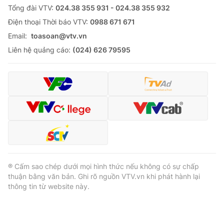
Tổng đài VTV:
024.38 355 931 - 024.38 355 932
Ðiện thoại Thời báo VTV:
0988 671 671
Email:
toasoan@vtv.vn
Liên hệ quảng cáo:
(024) 626 79595
® Cấm sao chép dưới mọi hình thức nếu không có sự chấp
thuận bằng văn bản. Ghi rõ nguồn VTV.vn khi phát hành lại
thông tin từ website này.