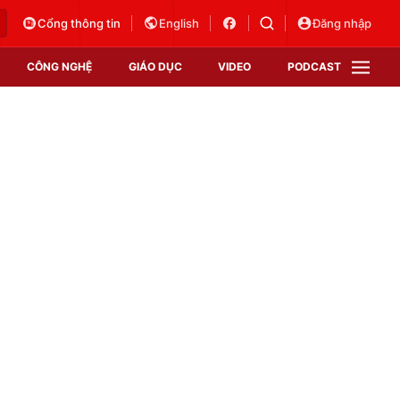
Cổng thông tin
English
Đăng nhập
CÔNG NGHỆ
GIÁO DỤC
VIDEO
PODCAST
VTV Money
VTV Thể thao
VTV Sức khoẻ
Bất động sản
Thị trường 24h
Tấm lòng Việt
Vươn mình bằng AI
VTV4
VTV8
VTV9
Lịch phát sóng
Giao lưu trực tuyến
Sự kiện