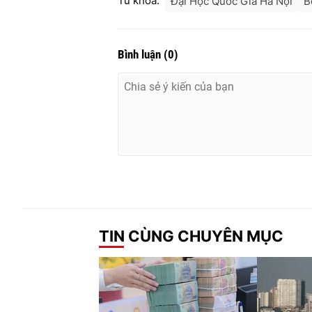
Từ khóa:
Đại Học Quốc Gia Hà Nội
B
Bình luận
(
0
)
TIN CÙNG CHUYÊN MỤC