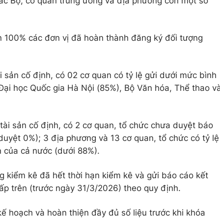
 các Bộ, cơ quan trung ương và địa phương còn một số
n 100% các đơn vị đã hoàn thành đăng ký đối tượng
ài sản cố định, có 02 cơ quan có tỷ lệ gửi dưới mức bình
ại học Quốc gia Hà Nội (85%), Bộ Văn hóa, Thể thao v
 tài sản cố định, có 2 cơ quan, tổ chức chưa duyệt báo
 duyệt 0%); 3 địa phương và 13 cơ quan, tổ chức có tỷ lệ
 của cả nước (dưới 88%).
ng kiểm kê đã hết thời hạn kiểm kê và gửi báo cáo kết
ấp trên (trước ngày 31/3/2026) theo quy định.
ế hoạch và hoàn thiện đầy đủ số liệu trước khi khóa