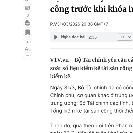
công trước khi khóa 
0
P.V
31/03/2026 20:38 GMT+7
Giải trí
Đời sống
2:36
Nghe đọc bài
Điện ảnh
Du lịch
Âm nhạc
Làm đẹp
VTV.vn - Bộ Tài chính yêu cầu c
Sao
Chất lượng cuộc sốn
soát số liệu kiểm kê tài sản côn
kiểm kê.
Ngày 31/3, Bộ Tài chính đã có côn
Chính phủ, cơ quan khác ở trung ư
trung ương; Sở Tài chính các tỉnh,
Tổng kiểm kê tài sản công thời đ
Theo đó, qua theo dõi trên Phần m