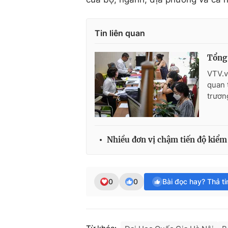
Tin liên quan
Tổng 
VTV.v
quan 
trươn
Nhiều đơn vị chậm tiến độ kiểm 
0
0
Bài đọc hay? Thả t