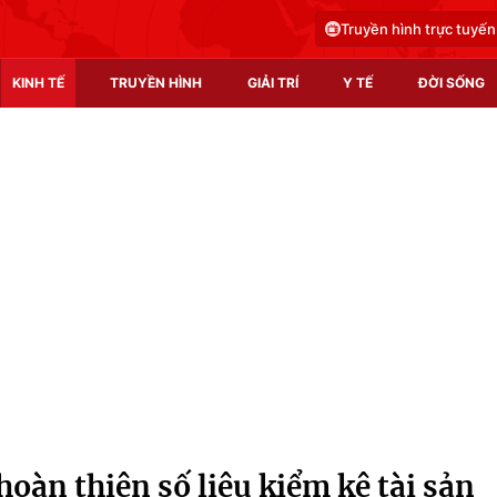
Truyền hình trực tuyến
KINH TẾ
TRUYỀN HÌNH
GIẢI TRÍ
Y TẾ
ĐỜI SỐNG
Pháp luật
Y tế
Truyền hình
Multimedia
Phim VTV
Video
Hậu trường
Shorts video
Nhân vật
Podcast
Khán giả
EMagazine
Giải sao mai
Photo
hoàn thiện số liệu kiểm kê tài sản
Infographic