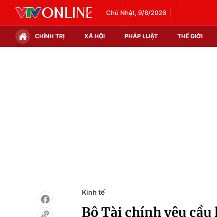
Chủ Nhật, 9/8/2026
CHÍNH TRỊ
XÃ HỘI
PHÁP LUẬT
THẾ GIỚI
Chính trị
Xã hội
Thế giới
Kinh tế
Tin tức
Tài chính
Thế giới đó đây
Thị trường
Câu chuyện quốc tế
Góc doanh nghiệp
Dữ liệu và đời sống
Kinh tế
Bộ Tài chính yêu cầu 