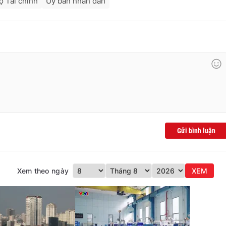
ộ Tài chính
Ủy ban nhân dân
Gửi bình luận
Xem theo ngày
XEM