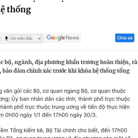
hệ thống
Góc ảnh
Giáo dục
Công nghệ
Chia sẻ
Tuyển sinh
Hitech Công ng
Học trực tuyến
Sản phẩm
ác bộ, ngành, địa phương khẩn trương hoàn thiện, rà
g
Thị trường
g, bảo đảm chính xác trước khi khóa hệ thống tổng
Tư vấn
g văn gửi các Bộ, cơ quan ngang Bộ, cơ quan thuộc
ơng; Ủy ban nhân dân các tỉnh, thành phố trực thuộc
 thành phố trực thuộc trung ương về tiến độ thực hiện
iểm 0h00 ngày 1/1 đến 17h00 ngày 30/3.
ềm Tổng kiểm kê, Bộ Tài chính cho biết, đến 17h00