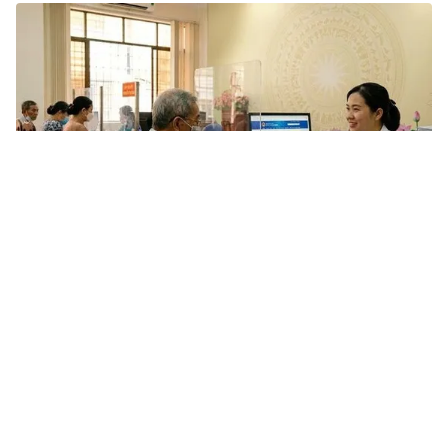
Tin mới
Video
Live
Emagazine
Trang chủ
Tăng kiểm tra việc sử dụng chất cấm
trong chăn nuôi
VTV.vn - Sở Công Thương tăng cường kiểm tra thị
trường, ngăn chặn kinh doanh thức ăn chăn nuôi, phụ
gia, hóa chất không rõ nguồn gốc để xử lý nghiêm...