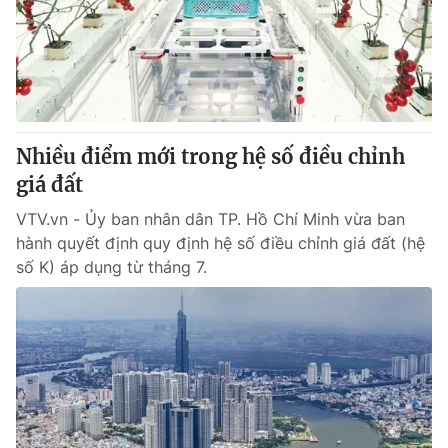
Tin tức
Kinh tế
Thế giới đó đây
Tài chính
Dữ liệu và đời sống
Câu chuyện quốc tế
Thị trường
Nhiều điểm mới trong hệ số điều chỉnh
Truyền hình
Góc doanh nghiệp
giá đất
Phim VTV
Giải trí
VTV.vn - Ủy ban nhân dân TP. Hồ Chí Minh vừa ban
Hậu trường
hành quyết định quy định hệ số điều chỉnh giá đất (hệ
Điện ảnh
số K) áp dụng từ tháng 7.
Đời sống
Nhân vật
Âm nhạc
Du lịch
Khán giả
Giáo dục
Sao
Làm đẹp
Giải sao mai
Tuyển sinh
Công nghệ
Chất lượng cuộc sống
Học trực tuyến
Hitech Công nghệ tương lai