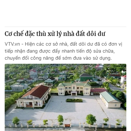
Giấy phép hoạt động báo in và báo điện tử số 483/GP-BTTTT
cấp ngày 29/12/2023
Tổng Biên tập:
Vũ Thanh Thủy
Phó Tổng Biên tập:
Nguyễn Thị Mỹ Hạnh, Phạm Quốc Thắng,
Cơ chế đặc thù xử lý nhà đất dôi dư
Nguyễn Trọng Ninh
Tổng đài VTV:
024.38 355 931 - 024.38 355 932
VTV.vn - Hiện các cơ sở nhà, đất dôi dư đã có đơn vị
Ðiện thoại Thời báo VTV:
024.66 897 897
tiếp nhận đang được đẩy nhanh tiến độ sửa chữa,
Email:
toasoan@vtv.vn
chuyển đổi công năng để sớm đưa vào sử dụng.
Liên hệ quảng cáo:
024-7300.7108