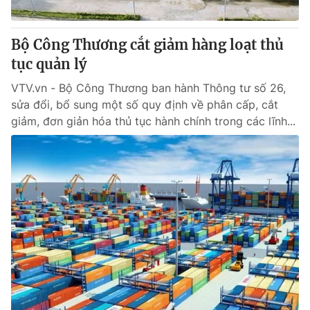
® Cấm sao chép dưới mọi hình thức nếu không có sự chấp
Bộ Công Thương cắt giảm hàng loạt thủ
thuận bằng văn bản. Ghi rõ nguồn VTV.vn khi phát hành lại
tục quản lý
thông tin từ website này.
VTV.vn - Bộ Công Thương ban hành Thông tư số 26,
sửa đổi, bổ sung một số quy định về phân cấp, cắt
giảm, đơn giản hóa thủ tục hành chính trong các lĩnh...