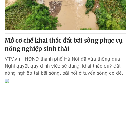
Thị trường 24h
Tấm lòng Việt
VTV4
Vươn mình bằng AI
VTV9
VTV8
Mở cơ chế khai thác đất bãi sông phục vụ
nông nghiệp sinh thái
Liên hệ tòa soạn
English
VTV.vn - HĐND thành phố Hà Nội đã vừa thông qua
Nghị quyết quy định việc sử dụng, khai thác quỹ đất
nông nghiệp tại bãi sông, bãi nổi ở tuyến sông có đê.
THỜI BÁO VTV
Theo dõi báo trên
Cơ quan chủ quản:
Đài Truyền hình Việt Nam
Cơ quan báo chí:
Thời báo VTV