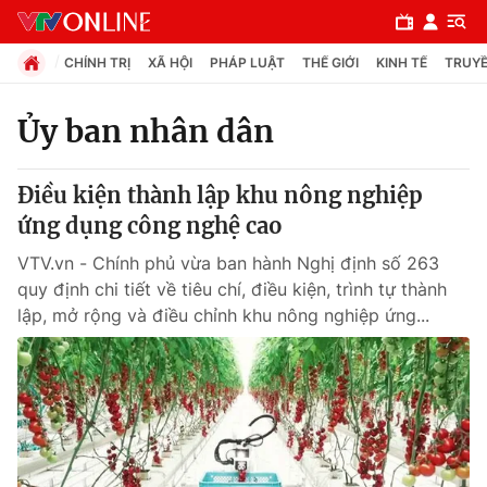
CHÍNH TRỊ
XÃ HỘI
PHÁP LUẬT
THẾ GIỚI
KINH TẾ
TRUYỀ
Ủy ban nhân dân
Chuyên mục
Điều kiện thành lập khu nông nghiệp
Chính trị
ứng dụng công nghệ cao
VTV.vn - Chính phủ vừa ban hành Nghị định số 263
Xã hội
quy định chi tiết về tiêu chí, điều kiện, trình tự thành
lập, mở rộng và điều chỉnh khu nông nghiệp ứng...
Pháp luật
Y tế
Thế giới