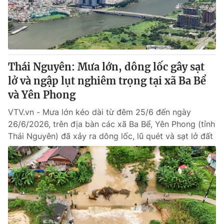
Giao lưu trực tuyến
Sản phẩm
Lịch phát sóng
Thị trường
Tư vấn
Thái Nguyên: Mưa lớn, dông lốc gây sạt
Chuyên mục khác
lở và ngập lụt nghiêm trọng tại xã Ba Bể
Emagazine
Podcast
và Yên Phong
VTV.vn - Mưa lớn kéo dài từ đêm 25/6 đến ngày
Photo
Infographic
26/6/2026, trên địa bàn các xã Ba Bể, Yên Phong (tỉnh
Thái Nguyên) đã xảy ra dông lốc, lũ quét và sạt lở đất
Video
Shorts video
VTV Money
VTV Thể thao
VTV Sức khoẻ
Bất động sản