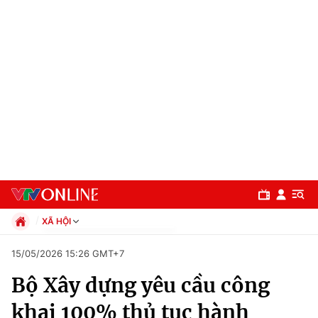
XÃ HỘI
Chính trị
15/05/2026 15:26 GMT+7
Xã hội
Bộ Xây dựng yêu cầu công
Pháp luật
Chuyên mục
Kinh tế
khai 100% thủ tục hành
Thể thao