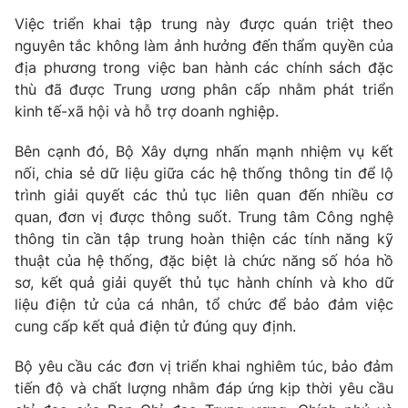
Việc triển khai tập trung này được quán triệt theo
nguyên tắc không làm ảnh hưởng đến thẩm quyền của
địa phương trong việc ban hành các chính sách đặc
THỜI BÁO VTV
thù đã được Trung ương phân cấp nhằm phát triển
kinh tế-xã hội và hỗ trợ doanh nghiệp.
Bên cạnh đó, Bộ Xây dựng nhấn mạnh nhiệm vụ kết
nối, chia sẻ dữ liệu giữa các hệ thống thông tin để lộ
Theo dõi báo trên
trình giải quyết các thủ tục liên quan đến nhiều cơ
quan, đơn vị được thông suốt. Trung tâm Công nghệ
Cơ quan chủ quản:
Đài Truyền hình Việt Nam
thông tin cần tập trung hoàn thiện các tính năng kỹ
Cơ quan báo chí:
Thời báo VTV
thuật của hệ thống, đặc biệt là chức năng số hóa hồ
Giấy phép hoạt động báo in và báo điện tử số 483/GP-BTTTT
sơ, kết quả giải quyết thủ tục hành chính và kho dữ
cấp ngày 29/12/2023
liệu điện tử của cá nhân, tổ chức để bảo đảm việc
Tổng Biên tập:
Vũ Thanh Thủy
cung cấp kết quả điện tử đúng quy định.
Phó Tổng Biên tập:
Nguyễn Thị Mỹ Hạnh, Phạm Quốc Thắng,
Bộ yêu cầu các đơn vị triển khai nghiêm túc, bảo đảm
Nguyễn Trọng Ninh
tiến độ và chất lượng nhằm đáp ứng kịp thời yêu cầu
Tổng đài VTV:
024.38 355 931 - 024.38 355 932