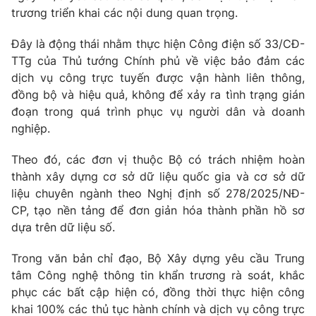
Phim VTV
trương triển khai các nội dung quan trọng.
Giải trí
Hậu trường
Đây là động thái nhằm thực hiện Công điện số 33/CĐ-
Điện ảnh
Đời sống
Nhân vật
TTg của Thủ tướng Chính phủ về việc bảo đảm các
Âm nhạc
dịch vụ công trực tuyến được vận hành liên thông,
Du lịch
Khán giả
đồng bộ và hiệu quả, không để xảy ra tình trạng gián
Giáo dục
Sao
đoạn trong quá trình phục vụ người dân và doanh
Làm đẹp
Giải sao mai
Tuyển sinh
nghiệp.
Công nghệ
Chất lượng cuộc sống
Học trực tuyến
Theo đó, các đơn vị thuộc Bộ có trách nhiệm hoàn
Hitech Công nghệ tương lai
thành xây dựng cơ sở dữ liệu quốc gia và cơ sở dữ
Giao lưu trực tuyến
liệu chuyên ngành theo Nghị định số 278/2025/NĐ-
Sản phẩm
CP, tạo nền tảng để đơn giản hóa thành phần hồ sơ
Lịch phát sóng
Thị trường
dựa trên dữ liệu số.
Tư vấn
Trong văn bản chỉ đạo, Bộ Xây dựng yêu cầu Trung
Chuyên mục khác
tâm Công nghệ thông tin khẩn trương rà soát, khắc
phục các bất cập hiện có, đồng thời thực hiện công
Emagazine
Podcast
khai 100% các thủ tục hành chính và dịch vụ công trực