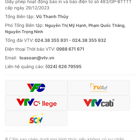
Giấy phép hoạt động báo in và báo điện tử số 483/GP-BTTTT
cấp ngày 29/12/2023
Tổng Biên tập:
Vũ Thanh Thủy
Phó Tổng Biên tập:
Nguyễn Thị Mỹ Hạnh, Phạm Quốc Thắng,
Nguyễn Trọng Ninh
Tổng đài VTV:
024.38 355 931 - 024.38 355 932
Ðiện thoại Thời báo VTV:
0988 671 671
Email:
toasoan@vtv.vn
Liên hệ quảng cáo:
(024) 626 79595
® Cấm sao chép dưới mọi hình thức nếu không có sự chấp