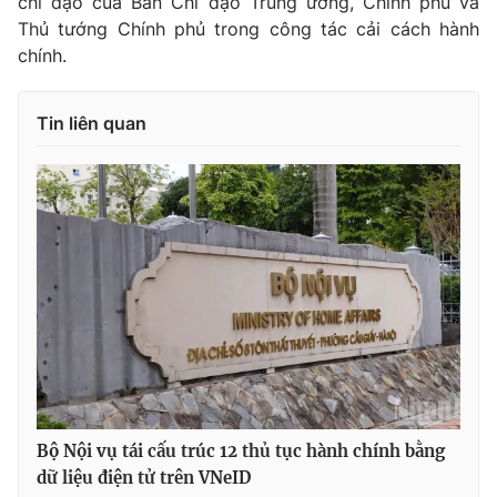
chỉ đạo của Ban Chỉ đạo Trung ương, Chính phủ và
Ðiện thoại Thời báo VTV:
024.66 897 897
Thủ tướng Chính phủ trong công tác cải cách hành
Email:
toasoan@vtv.vn
chính.
Liên hệ quảng cáo:
024-7300.7108
Tin liên quan
® Cấm sao chép dưới mọi hình thức nếu không có sự chấp
thuận bằng văn bản. Ghi rõ nguồn VTV.vn khi phát hành lại
thông tin từ website này.
Bộ Nội vụ tái cấu trúc 12 thủ tục hành chính bằng
dữ liệu điện tử trên VNeID