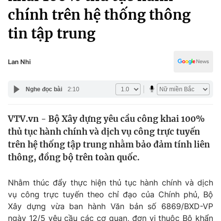
Chính trị
chính trên hệ thống thông
Truyền hình
Văn hóa - Giải trí
tin tập trung
Xã hội
Y tế
Đời sống
Pháp luật
Lan Nhi
Công nghệ
Giáo dục
Y tế
Nghe đọc bài
2:10
Thế giới
VTV.vn - Bộ Xây dựng yêu cầu công khai 100%
thủ tục hành chính và dịch vụ công trực tuyến
Tin tức
trên hệ thống tập trung nhằm bảo đảm tính liên
Kinh tế
thông, đồng bộ trên toàn quốc.
Thế giới đó đây
Tài chính
Dữ liệu và đời sống
Câu chuyện quốc tế
Nhằm thúc đẩy thực hiện thủ tục hành chính và dịch
Thị trường
vụ công trực tuyến theo chỉ đạo của Chính phủ, Bộ
Truyền hình
Góc doanh nghiệp
Xây dựng vừa ban hành Văn bản số 6869/BXD-VP
ngày 12/5 yêu cầu các cơ quan, đơn vị thuộc Bộ khẩn