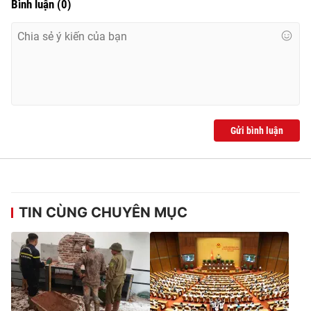
Bình luận
(
0
)
Gửi bình luận
TIN CÙNG CHUYÊN MỤC