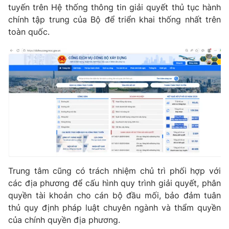
tuyến trên Hệ thống thông tin giải quyết thủ tục hành
Photo
Infographic
chính tập trung của Bộ để triển khai thống nhất trên
toàn quốc.
Video
Shorts video
VTV Money
VTV Thể thao
VTV Sức khoẻ
Bất động sản
Thị trường 24h
Tấm lòng Việt
VTV4
Vươn mình bằng AI
Trung tâm cũng có trách nhiệm chủ trì phối hợp với
các địa phương để cấu hình quy trình giải quyết, phân
VTV9
VTV8
quyền tài khoản cho cán bộ đầu mối, bảo đảm tuân
thủ quy định pháp luật chuyên ngành và thẩm quyền
của chính quyền địa phương.
Liên hệ tòa soạn
English