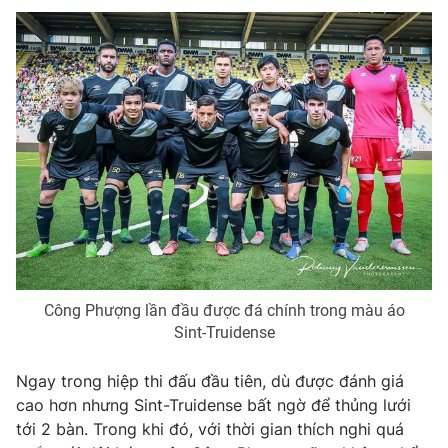
Phim VTV
Giải trí
Hậu trường
Điện ảnh
Đời sống
Nhân vật
Âm nhạc
Du lịch
Khán giả
Giáo dục
Sao
Làm đẹp
Giải sao mai
Tuyển sinh
Công nghệ
Chất lượng cuộc sống
Học trực tuyến
Hitech Công nghệ tương lai
Giao lưu trực tuyến
Sản phẩm
Công Phượng lần đầu được đá chính trong màu áo
Lịch phát sóng
Thị trường
Sint-Truidense
Tư vấn
Ngay trong hiệp thi đấu đầu tiên, dù được đánh giá
Chuyên mục khác
cao hơn nhưng Sint-Truidense bất ngờ để thủng lưới
Emagazine
Podcast
tới 2 bàn. Trong khi đó, với thời gian thích nghi quá