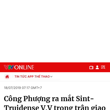
TIN TỨC APP THỂ THAO
Chính trị
18/07/2019 07:17 GMT+7
Xã hội
Công Phượng ra mắt Sint-
Pháp luật
Chuyên mục
Kinh tế
Truidense V.V trong trận giao
Thể thao