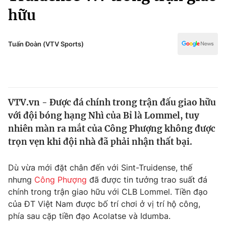
Chính trị
hữu
Truyền hình
Văn hóa - Giải trí
Xã hội
Y tế
Tuấn Đoàn (VTV Sports)
Đời sống
Pháp luật
Công nghệ
Giáo dục
Y tế
VTV.vn - Được đá chính trong trận đấu giao hữu
với đội bóng hạng Nhì của Bỉ là Lommel, tuy
Thế giới
nhiên màn ra mắt của Công Phượng không được
Tin tức
trọn vẹn khi đội nhà đã phải nhận thất bại.
Kinh tế
Thế giới đó đây
Dù vừa mới đặt chân đến với Sint-Truidense, thế
Tài chính
Dữ liệu và đời sống
nhưng
Công Phượng
đã được tin tưởng trao suất đá
Câu chuyện quốc tế
Thị trường
chính trong trận giao hữu với CLB Lommel. Tiền đạo
của ĐT Việt Nam được bố trí chơi ở vị trí hộ công,
Truyền hình
Góc doanh nghiệp
phía sau cặp tiền đạo Acolatse và Idumba.