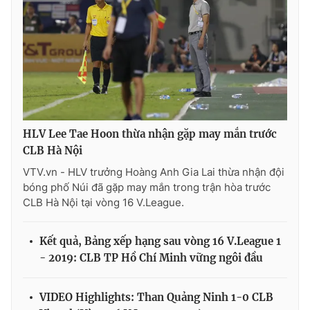
Ðiện thoại Thời báo VTV:
024.66 897 897
Email:
toasoan@vtv.vn
Liên hệ quảng cáo:
024-7300.7108
HLV Lee Tae Hoon thừa nhận gặp may mắn trước
CLB Hà Nội
VTV.vn - HLV trưởng Hoàng Anh Gia Lai thừa nhận đội
bóng phố Núi đã gặp may mắn trong trận hòa trước
CLB Hà Nội tại vòng 16 V.League.
Kết quả, Bảng xếp hạng sau vòng 16 V.League 1
® Cấm sao chép dưới mọi hình thức nếu không có sự chấp
thuận bằng văn bản. Ghi rõ nguồn VTV.vn khi phát hành lại
- 2019: CLB TP Hồ Chí Minh vững ngôi đầu
thông tin từ website này.
VIDEO Highlights: Than Quảng Ninh 1-0 CLB