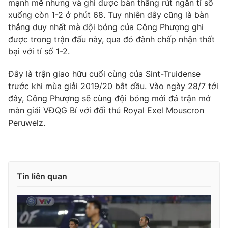
mạnh mẽ nhưng và ghi được bàn thắng rút ngắn tỉ số
xuống còn 1-2 ở phút 68. Tuy nhiên đây cũng là bàn
thắng duy nhất mà đội bóng của Công Phượng ghi
được trong trận đấu này, qua đó đành chấp nhận thất
THỜI BÁO VTV
bại với tỉ số 1-2.
Đây là trận giao hữu cuối cùng của Sint-Truidense
trước khi mùa giải 2019/20 bắt đầu. Vào ngày 28/7 tới
Theo dõi báo trên
đây, Công Phượng sẽ cùng đội bóng mới đá trận mở
màn giải VĐQG Bỉ với đối thủ Royal Exel Mouscron
Peruwelz.
Cơ quan chủ quản:
Đài Truyền hình Việt Nam
Cơ quan báo chí:
Thời báo VTV
Giấy phép hoạt động báo in và báo điện tử số 483/GP-BTTTT
cấp ngày 29/12/2023
Tin liên quan
Tổng Biên tập:
Vũ Thanh Thủy
Phó Tổng Biên tập:
Nguyễn Thị Mỹ Hạnh, Phạm Quốc Thắng,
Nguyễn Trọng Ninh
Tổng đài VTV:
024.38 355 931 - 024.38 355 932