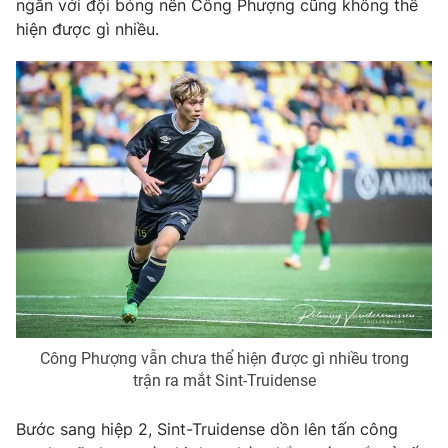
ngắn với đội bóng nên Công Phượng cũng không thể
hiện được gì nhiều.
Photo
Infographic
Video
Shorts video
VTV Money
VTV Thể thao
VTV Sức khoẻ
Bất động sản
Thị trường 24h
Tấm lòng Việt
VTV4
Vươn mình bằng AI
Công Phượng vẫn chưa thể hiện được gì nhiều trong
VTV9
VTV8
trận ra mắt Sint-Truidense
Bước sang hiệp 2, Sint-Truidense dồn lên tấn công
Liên hệ tòa soạn
English