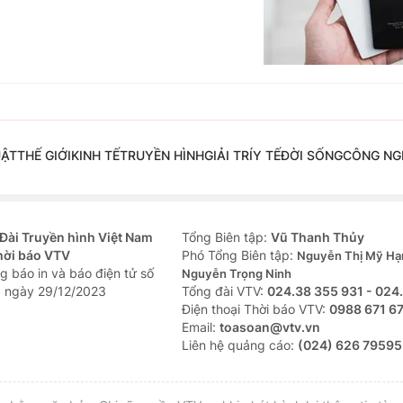
UẬT
THẾ GIỚI
KINH TẾ
TRUYỀN HÌNH
GIẢI TRÍ
Y TẾ
ĐỜI SỐNG
CÔNG NG
Đài Truyền hình Việt Nam
Tổng Biên tập:
Vũ Thanh Thủy
hời báo VTV
Phó Tổng Biên tập:
Nguyễn Thị Mỹ Hạ
g báo in và báo điện tử số
Nguyễn Trọng Ninh
 ngày 29/12/2023
Tổng đài VTV:
024.38 355 931 - 024
Ðiện thoại Thời báo VTV:
0988 671 6
Email:
toasoan@vtv.vn
Liên hệ quảng cáo:
(024) 626 79595