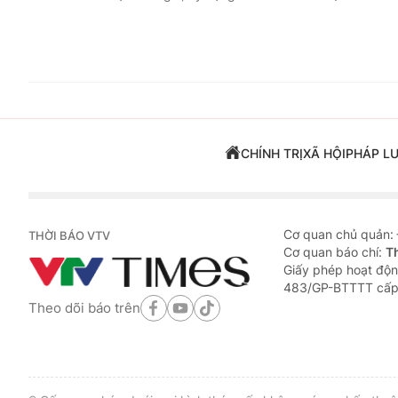
CHÍNH TRỊ
XÃ HỘI
PHÁP L
Cơ quan chủ quản:
THỜI BÁO VTV
Cơ quan báo chí:
T
Giấy phép hoạt độn
483/GP-BTTTT cấp
Theo dõi báo trên