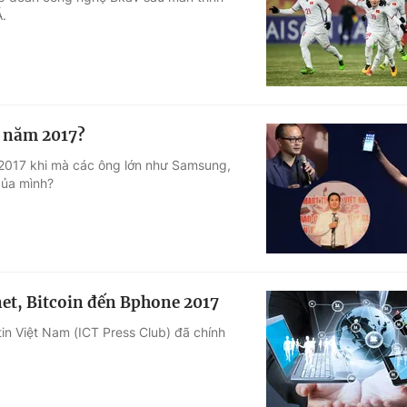
Á.
Góc ảnh
Giáo dục
Công nghệ
Tuyển sinh
Hitech Công ng
g năm 2017?
Học trực tuyến
Sản phẩm
m 2017 khi mà các ông lớn như Samsung,
của mình?
g
Thị trường
Tư vấn
net, Bitcoin đến Bphone 2017
in Việt Nam (ICT Press Club) đã chính