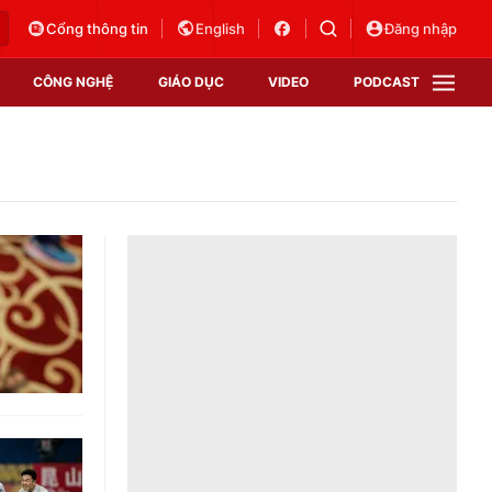
Cổng thông tin
English
Đăng nhập
CÔNG NGHỆ
GIÁO DỤC
VIDEO
PODCAST
VTV Money
VTV Thể thao
VTV Sức khoẻ
Bất động sản
Thị trường 24h
Tấm lòng Việt
Vươn mình bằng AI
VTV4
VTV8
VTV9
Lịch phát sóng
Giao lưu trực tuyến
Sự kiện