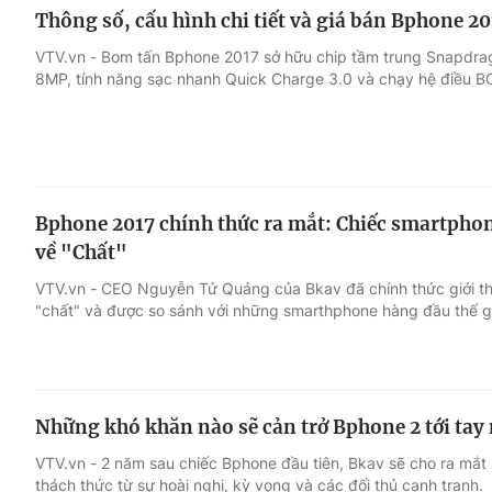
Thông số, cấu hình chi tiết và giá bán Bphone 20
VTV.vn - Bom tấn Bphone 2017 sở hữu chip tầm trung Snapdra
8MP, tính năng sạc nhanh Quick Charge 3.0 và chạy hệ điều BO
Bphone 2017 chính thức ra mắt: Chiếc smartphon
về "Chất"
VTV.vn - CEO Nguyễn Tử Quảng của Bkav đã chính thức giới th
"chất" và được so sánh với những smarthphone hàng đầu thế gi
Những khó khăn nào sẽ cản trở Bphone 2 tới tay 
VTV.vn - 2 năm sau chiếc Bphone đầu tiên, Bkav sẽ cho ra mắt
thách thức từ sự hoài nghi, kỳ vọng và các đối thủ cạnh tranh.