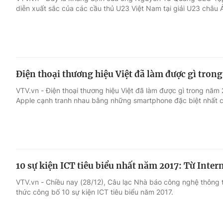
diễn xuất sắc của các cầu thủ U23 Việt Nam tại giải U23 châu 
Giải trí
Đời sống
Điện ảnh
Du lịch
Điện thoại thương hiệu Việt đã làm được gì tron
Âm nhạc
Làm đẹp
VTV.vn - Điện thoại thương hiệu Việt đã làm được gì trong nă
Apple cạnh tranh nhau bằng những smartphone đặc biệt nhất 
Sao
Chất lượng cuộc sốn
10 sự kiện ICT tiêu biểu nhất năm 2017: Từ Inter
VTV.vn - Chiều nay (28/12), Câu lạc Nhà báo công nghệ thông t
thức công bố 10 sự kiện ICT tiêu biểu năm 2017.