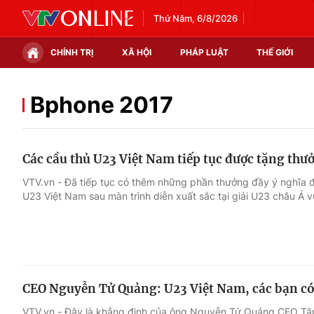
Thứ Năm, 6/8/2026
CHÍNH TRỊ
XÃ HỘI
PHÁP LUẬT
THẾ GIỚI
Chính trị
Xã hội
Bphone 2017
Thế giới
Kinh tế
Các cầu thủ U23 Việt Nam tiếp tục được tặng thư
Tin tức
Tài chính
VTV.vn - Đã tiếp tục có thêm những phần thưởng đầy ý nghĩa 
U23 Việt Nam sau màn trình diễn xuất sắc tại giải U23 châu Á 
Thế giới đó đây
Thị trường
Câu chuyện quốc tế
Góc doanh nghiệp
Dữ liệu và đời sống
CEO Nguyễn Tử Quảng: U23 Việt Nam, các bạn c
VTV.vn - Đây là khẳng định của ông Nguyễn Tử Quảng CEO Tậ