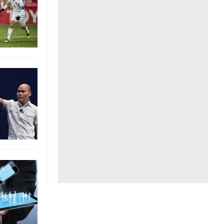
Liên hệ toà soạn
hệ tương lai