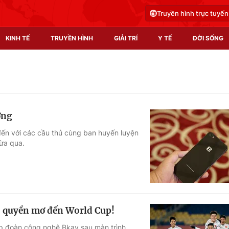
Truyền hình trực tuyến
KINH TẾ
TRUYỀN HÌNH
GIẢI TRÍ
Y TẾ
ĐỜI SỐNG
Pháp luật
Y tế
Truyền hình
Multimedia
ởng
Phim VTV
Video
đến với các cầu thủ cùng ban huyến luyện
vừa qua.
Hậu trường
Shorts video
Nhân vật
Podcast
Khán giả
EMagazine
Giải sao mai
Photo
ó quyền mơ đến World Cup!
Infographic
p đoàn công nghệ Bkav sau màn trình