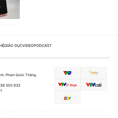
HỆ
GIÁO DỤC
VIDEO
PODCAST
nh, Phạm Quốc Thắng,
.38 355 932
71