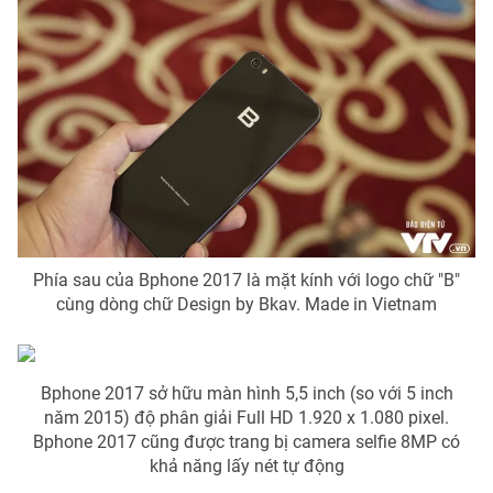
Ðiện thoại Thời báo VTV:
024.66 897 897
Email:
toasoan@vtv.vn
Liên hệ quảng cáo:
024-7300.7108
Phía sau của Bphone 2017 là mặt kính với logo chữ "B"
cùng dòng chữ Design by Bkav. Made in Vietnam
® Cấm sao chép dưới mọi hình thức nếu không có sự chấp
Bphone 2017 sở hữu màn hình 5,5 inch (so với 5 inch
thuận bằng văn bản. Ghi rõ nguồn VTV.vn khi phát hành lại
năm 2015) độ phân giải Full HD 1.920 x 1.080 pixel.
thông tin từ website này.
Bphone 2017 cũng được trang bị camera selfie 8MP có
khả năng lấy nét tự động