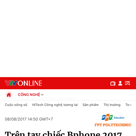
CÔNG NGHỆ
Chính trị
Cuộc sống số
HiTech Công nghệ tương lai
Sản phẩm
Thị trường
Tư vấn
Xã hội
Pháp luật
08/08/2017 14:50 GMT+7
Chuyên mục
Kinh tế
Trên tay chiếc Bphone 2017
Thể thao