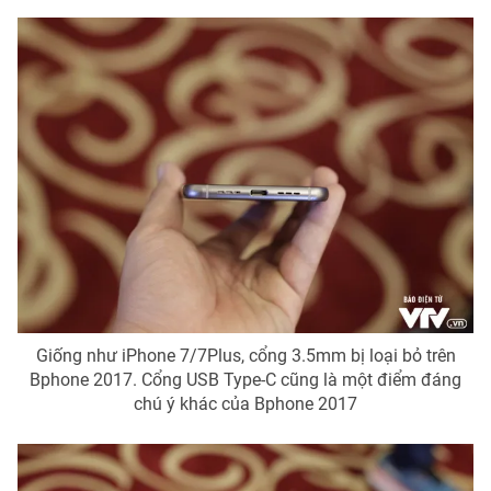
THỜI BÁO VTV
Theo dõi báo trên
Cơ quan chủ quản:
Đài Truyền hình Việt Nam
Cơ quan báo chí:
Thời báo VTV
Giấy phép hoạt động báo in và báo điện tử số 483/GP-BTTTT
Giống như iPhone 7/7Plus, cổng 3.5mm bị loại bỏ trên
cấp ngày 29/12/2023
Bphone 2017. Cổng USB Type-C cũng là một điểm đáng
Tổng Biên tập:
Vũ Thanh Thủy
chú ý khác của Bphone 2017
Phó Tổng Biên tập:
Nguyễn Thị Mỹ Hạnh, Phạm Quốc Thắng,
Nguyễn Trọng Ninh
Tổng đài VTV:
024.38 355 931 - 024.38 355 932