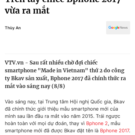
Chính trị
Truyền hình
vừa ra mắt
Văn hóa - Giải trí
Xã hội
Y tế
Thùy An
Đời sống
Pháp luật
Công nghệ
Giáo dục
Y tế
VTV.vn - Sau rất nhiều chờ đợi chiếc
smartphone "Made in Vietnam" thứ 2 do công
Thế giới
ty Bkav sản xuất, Bphone 2017 đã chính thức ra
Tin tức
mắt vào sáng nay (8/8)
Kinh tế
Thế giới đó đây
Vào sáng nay, tại Trung tâm Hội nghị Quốc gia, Bkav
Tài chính
Dữ liệu và đời sống
Câu chuyện quốc tế
đã chính thức giới thiệu mẫu smartphone mới của
Thị trường
mình sau lần đầu ra mắt vào năm 2015. Trái ngược
hoàn toàn với mọi dự đoán, thay vì
Bphone 2
, mẫu
Truyền hình
Góc doanh nghiệp
smartphone mới đã được Bkav đặt tên là
Bphone 2017
.