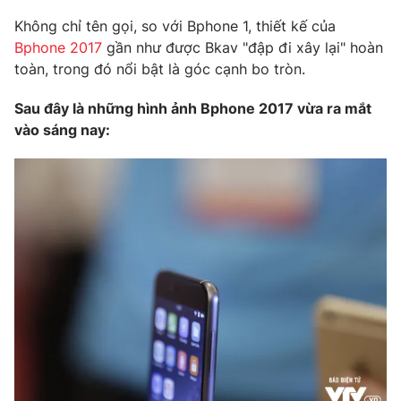
Phim VTV
Giải trí
Không chỉ tên gọi, so với Bphone 1, thiết kế của
Hậu trường
Bphone 2017
gần như được Bkav "đập đi xây lại" hoàn
Điện ảnh
toàn, trong đó nổi bật là góc cạnh bo tròn.
Đời sống
Nhân vật
Âm nhạc
Sau đây là những hình ảnh Bphone 2017 vừa ra mắt
Du lịch
Khán giả
Giáo dục
Sao
vào sáng nay:
Làm đẹp
Giải sao mai
Tuyển sinh
Công nghệ
Chất lượng cuộc sống
Học trực tuyến
Hitech Công nghệ tương lai
Giao lưu trực tuyến
Sản phẩm
Lịch phát sóng
Thị trường
Tư vấn
Chuyên mục khác
Emagazine
Podcast