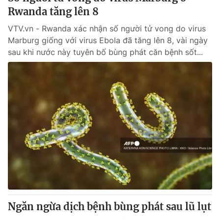
Rwanda tăng lên 8
VTV.vn - Rwanda xác nhận số người tử vong do virus
Marburg giống với virus Ebola đã tăng lên 8, vài ngày
sau khi nước này tuyên bố bùng phát căn bệnh sốt...
Ngăn ngừa dịch bệnh bùng phát sau lũ lụt