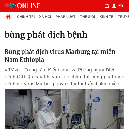
CHÍNH TRỊ
XÃ HỘI
PHÁP LUẬT
THẾ GIỚI
KINH TẾ
TRUYỀ
bùng phát dịch bệnh
Chuyên mục
Bùng phát dịch virus Marburg tại miền
Chính trị
Nam Ethiopia
VTV.vn - Trung tâm Kiểm soát và Phòng ngừa Dịch
Xã hội
bệnh (CDC) châu Phi vừa xác nhận đợt bùng phát dịch
bệnh do virus Marburg gây ra tại thị trấn Jinka, miền...
Pháp luật
Y tế
Thế giới