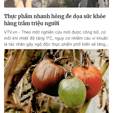
® Cấm sao chép dưới mọi hình thức nếu không có sự chấp
Thực phẩm nhanh hỏng đe dọa sức khỏe
thuận bằng văn bản. Ghi rõ nguồn VTV.vn khi phát hành lại
hàng trăm triệu người
thông tin từ website này.
VTV.vn - Theo một nghiên cứu mới được công bố, cứ
mỗi khi nhiệt độ tăng 1°C, nguy cơ nhiễm các vi khuẩn
là tác nhân gây ngộ độc thực phẩm phổ biến sẽ tăng...