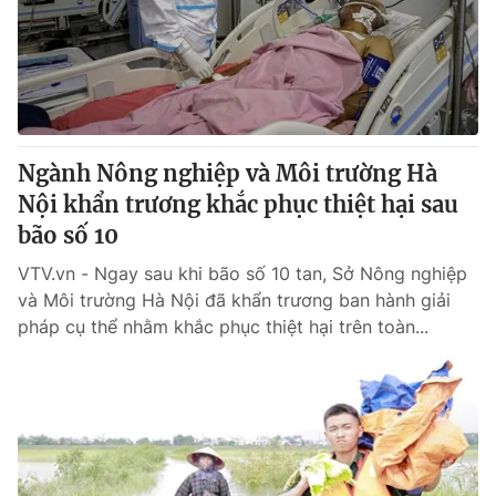
Tin tức
Kinh tế
Thế giới đó đây
Tài chính
Dữ liệu và đời sống
Câu chuyện quốc tế
Thị trường
Ngành Nông nghiệp và Môi trường Hà
Truyền hình
Góc doanh nghiệp
Nội khẩn trương khắc phục thiệt hại sau
Phim VTV
bão số 10
Giải trí
Hậu trường
VTV.vn - Ngay sau khi bão số 10 tan, Sở Nông nghiệp
Điện ảnh
và Môi trường Hà Nội đã khẩn trương ban hành giải
Đời sống
Nhân vật
pháp cụ thể nhằm khắc phục thiệt hại trên toàn...
Âm nhạc
Du lịch
Khán giả
Giáo dục
Sao
Làm đẹp
Giải sao mai
Tuyển sinh
Công nghệ
Chất lượng cuộc sống
Học trực tuyến
Hitech Công nghệ tương lai