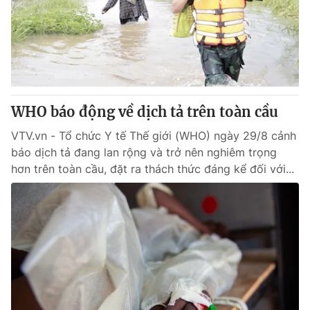
Giao lưu trực tuyến
Sản phẩm
Lịch phát sóng
Thị trường
Tư vấn
Chuyên mục khác
WHO báo động về dịch tả trên toàn cầu
Emagazine
Podcast
VTV.vn - Tổ chức Y tế Thế giới (WHO) ngày 29/8 cảnh
báo dịch tả đang lan rộng và trở nên nghiêm trọng
Photo
Infographic
hơn trên toàn cầu, đặt ra thách thức đáng kể đối với...
Video
Shorts video
VTV Money
VTV Thể thao
VTV Sức khoẻ
Bất động sản