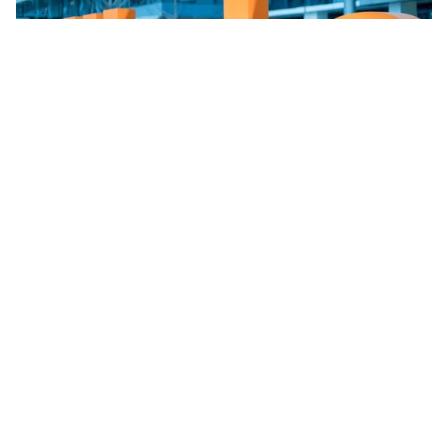
Tin mới
Video
Live
Emagazine
Trang chủ
Nhập viện muộn vì nhầm lẫn sốt xuất
huyết với cảm sốt thông thường
VTV.vn - Mỗi ngày, Bệnh viện Bệnh Nhiệt đới Trung
ương tiếp nhận và điều trị cho gần chục ca mắc sốt
xuất huyết trong đó nhiều bệnh nhân nhập viện...