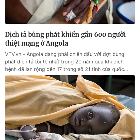
Thị trường 24h
Tấm lòng Việt
VTV4
Vươn mình bằng AI
Dịch tả bùng phát khiến gần 600 người
VTV9
VTV8
thiệt mạng ở Angola
VTV.vn - Angola đang phải chiến đấu với đợt bùng
Liên hệ tòa soạn
English
phát dịch tả tồi tệ nhất trong 20 năm qua khi dịch
bệnh đã lan rộng đến 17 trong số 21 tỉnh của quốc...
THỜI BÁO VTV
Theo dõi báo trên
Cơ quan chủ quản:
Đài Truyền hình Việt Nam
Cơ quan báo chí:
Thời báo VTV