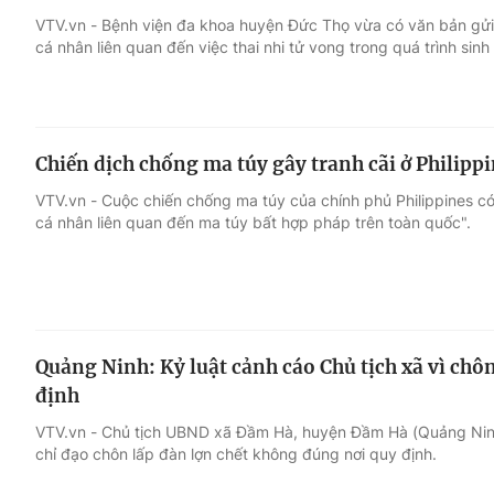
VTV.vn - Bệnh viện đa khoa huyện Đức Thọ vừa có văn bản gửi 
cá nhân liên quan đến việc thai nhi tử vong trong quá trình sin
Giải trí
Đời sống
Điện ảnh
Du lịch
Chiến dịch chống ma túy gây tranh cãi ở Philipp
Âm nhạc
Làm đẹp
VTV.vn - Cuộc chiến chống ma túy của chính phủ Philippines có
cá nhân liên quan đến ma túy bất hợp pháp trên toàn quốc".
Sao
Chất lượng cuộc sốn
Quảng Ninh: Kỷ luật cảnh cáo Chủ tịch xã vì chô
định
VTV.vn - Chủ tịch UBND xã Đầm Hà, huyện Đầm Hà (Quảng Ninh) 
chỉ đạo chôn lấp đàn lợn chết không đúng nơi quy định.