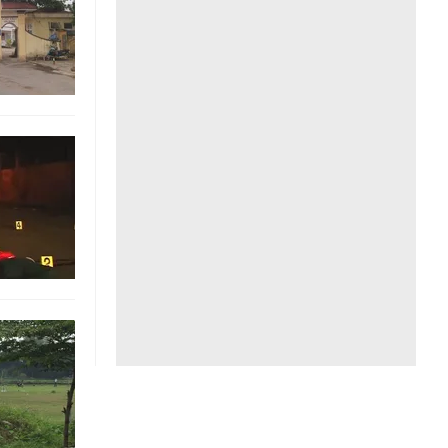
Liên hệ toà soạn
hệ tương lai