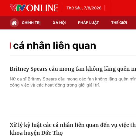
Thứ Sáu, 7/8/2026
CHÍNH TRỊ
XÃ HỘI
PHÁP LUẬT
THẾ GIỚI
Chính trị
Xã hội
cá nhân liên quan
Thế giới
Kinh tế
Britney Spears cầu mong fan không lãng quên 
Tin tức
Tài chính
Nữ ca sĩ Britney Spears cầu mong các fan không lãng quên mình
công việc và các hoạt động trong giới giải trí.
Thế giới đó đây
Thị trường
Câu chuyện quốc tế
Góc doanh nghiệp
Dữ liệu và đời sống
Xử lý kỷ luật các cá nhân liên quan đến vụ việc th
khoa huyện Đức Thọ