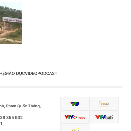
HỆ
GIÁO DỤC
VIDEO
PODCAST
nh, Phạm Quốc Thắng,
.38 355 932
71