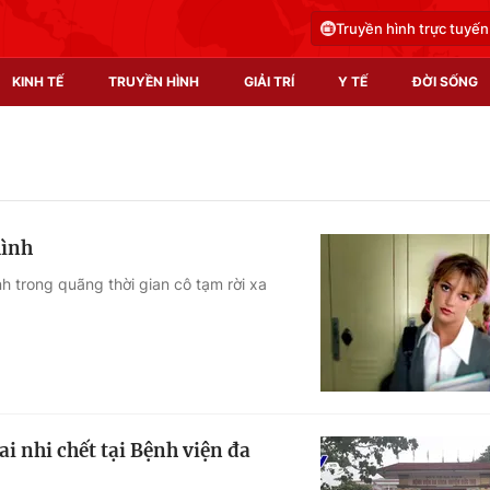
Truyền hình trực tuyến
KINH TẾ
TRUYỀN HÌNH
GIẢI TRÍ
Y TẾ
ĐỜI SỐNG
Pháp luật
Y tế
Truyền hình
Multimedia
mình
Phim VTV
Video
 trong quãng thời gian cô tạm rời xa
Hậu trường
Shorts video
Nhân vật
Podcast
Khán giả
EMagazine
Giải sao mai
Photo
ai nhi chết tại Bệnh viện đa
Infographic