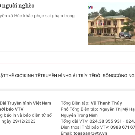
rợ người nghèo
yền xã Húc khắc phục sai phạm trong
UẬT
THẾ GIỚI
KINH TẾ
TRUYỀN HÌNH
GIẢI TRÍ
Y TẾ
ĐỜI SỐNG
CÔNG NG
Đài Truyền hình Việt Nam
Tổng Biên tập:
Vũ Thanh Thủy
hời báo VTV
Phó Tổng Biên tập:
Nguyễn Thị Mỹ Hạ
g báo in và báo điện tử số
Nguyễn Trọng Ninh
 ngày 29/12/2023
Tổng đài VTV:
024.38 355 931 - 024
Ðiện thoại Thời báo VTV:
0988 671 6
Email:
toasoan@vtv.vn