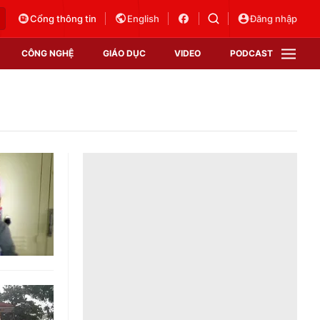
Cổng thông tin
English
Đăng nhập
CÔNG NGHỆ
GIÁO DỤC
VIDEO
PODCAST
VTV Money
VTV Thể thao
VTV Sức khoẻ
Bất động sản
Thị trường 24h
Tấm lòng Việt
Vươn mình bằng AI
VTV4
VTV8
VTV9
Lịch phát sóng
Giao lưu trực tuyến
Sự kiện