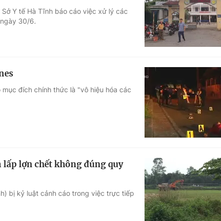
Sở Y tế Hà Tĩnh báo cáo việc xử lý các
Góc ảnh
h ngày 30/6.
Giáo dục
Công nghệ
Tuyển sinh
Hitech Công ng
ines
Học trực tuyến
Sản phẩm
 mục đích chính thức là "vô hiệu hóa các
g
Thị trường
Tư vấn
n lấp lợn chết không đúng quy
bị kỷ luật cảnh cáo trong việc trực tiếp