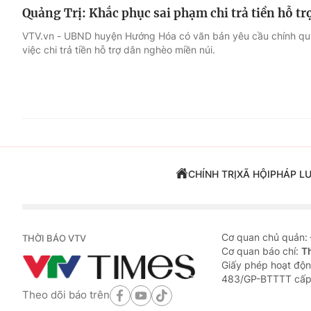
Quảng Trị: Khắc phục sai phạm chi trả tiền hỗ t
VTV.vn - UBND huyện Hướng Hóa có văn bản yêu cầu chính qu
việc chi trả tiền hỗ trợ dân nghèo miền núi.
CHÍNH TRỊ
XÃ HỘI
PHÁP L
Cơ quan chủ quản:
THỜI BÁO VTV
Cơ quan báo chí:
T
Giấy phép hoạt độn
483/GP-BTTTT cấp
Theo dõi báo trên