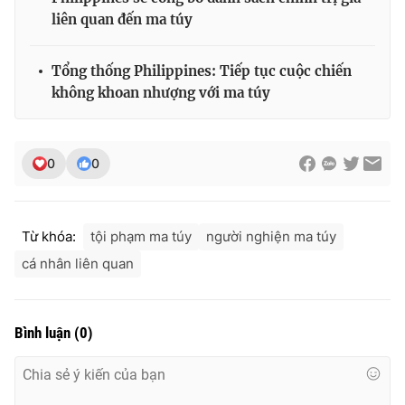
liên quan đến ma túy
Tổng thống Philippines: Tiếp tục cuộc chiến
THỜI BÁO VTV
không khoan nhượng với ma túy
0
0
Theo dõi báo trên
Cơ quan chủ quản:
Đài Truyền hình Việt Nam
Từ khóa:
tội phạm ma túy
người nghiện ma túy
Cơ quan báo chí:
Thời báo VTV
cá nhân liên quan
Giấy phép hoạt động báo in và báo điện tử số 483/GP-BTTTT
cấp ngày 29/12/2023
Tổng Biên tập:
Vũ Thanh Thủy
Bình luận
(
0
)
Phó Tổng Biên tập:
Nguyễn Thị Mỹ Hạnh, Phạm Quốc Thắng,
Nguyễn Trọng Ninh
Tổng đài VTV:
024.38 355 931 - 024.38 355 932