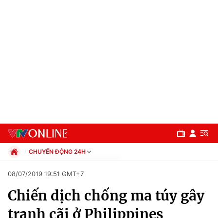
CHUYỂN ĐỘNG 24H
Chính trị
08/07/2019 19:51 GMT+7
Xã hội
Chiến dịch chống ma túy gây
Pháp luật
Chuyên mục
Kinh tế
tranh cãi ở Philippines
Thể thao