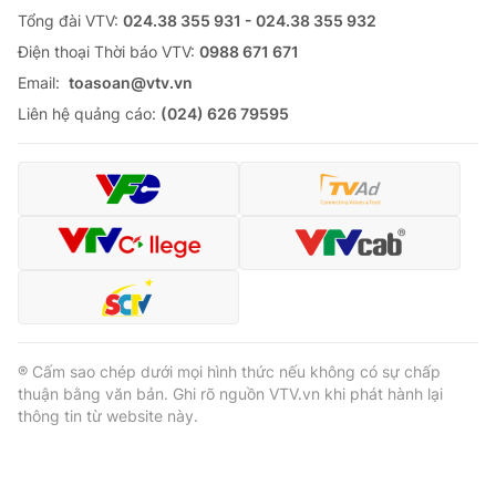
Tổng đài VTV:
024.38 355 931 - 024.38 355 932
Ðiện thoại Thời báo VTV:
0988 671 671
Email:
toasoan@vtv.vn
Liên hệ quảng cáo:
(024) 626 79595
® Cấm sao chép dưới mọi hình thức nếu không có sự chấp
thuận bằng văn bản. Ghi rõ nguồn VTV.vn khi phát hành lại
thông tin từ website này.