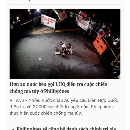
Photo
Infographic
Video
Shorts video
VTV Money
VTV Thể thao
VTV Sức khoẻ
Bất động sản
Thị trường 24h
Tấm lòng Việt
Hơn 20 nước kêu gọi LHQ điều tra cuộc chiến
chống ma túy ở Philippines
VTV4
Vươn mình bằng AI
VTV.vn - Nhiều nước châu Âu yêu cầu Liên Hợp Quốc
điều tra về 27.000 cái chết trong 3 năm Philippines
VTV9
VTV8
thực hiện cuộc chiến chống ma túy.
Liên hệ tòa soạn
English
Philippines sẽ công bố danh sách chính trị gia