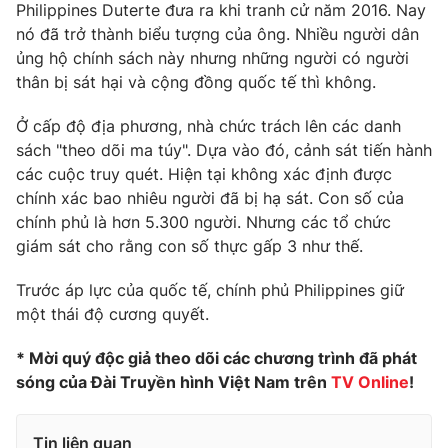
Phim VTV
Philippines Duterte đưa ra khi tranh cử năm 2016. Nay
Giải trí
nó đã trở thành biểu tượng của ông. Nhiều người dân
Hậu trường
ủng hộ chính sách này nhưng những người có người
Điện ảnh
Đời sống
thân bị sát hại và cộng đồng quốc tế thì không.
Nhân vật
Âm nhạc
Du lịch
Khán giả
Ở cấp độ địa phương, nhà chức trách lên các danh
Giáo dục
Sao
sách "theo dõi ma túy". Dựa vào đó, cảnh sát tiến hành
Làm đẹp
Giải sao mai
các cuộc truy quét. Hiện tại không xác định được
Tuyển sinh
Công nghệ
chính xác bao nhiêu người đã bị hạ sát. Con số của
Chất lượng cuộc sống
Học trực tuyến
chính phủ là hơn 5.300 người. Nhưng các tổ chức
Hitech Công nghệ tương lai
giám sát cho rằng con số thực gấp 3 như thế.
Giao lưu trực tuyến
Sản phẩm
Trước áp lực của quốc tế, chính phủ Philippines giữ
Lịch phát sóng
một thái độ cương quyết.
Thị trường
Tư vấn
* Mời quý độc giả theo dõi các chương trình đã phát
sóng của Đài Truyền hình Việt Nam trên
TV Online
!
Chuyên mục khác
Emagazine
Podcast
Tin liên quan