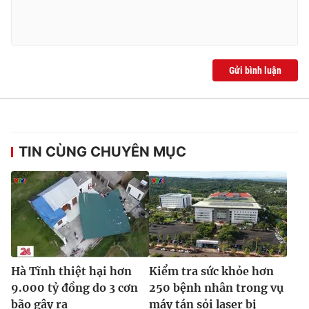
Ðiện thoại Thời báo VTV:
024.66 897 897
Email:
toasoan@vtv.vn
Liên hệ quảng cáo:
024-7300.7108
Gửi bình luận
TIN CÙNG CHUYÊN MỤC
® Cấm sao chép dưới mọi hình thức nếu không có sự chấp
thuận bằng văn bản. Ghi rõ nguồn VTV.vn khi phát hành lại
thông tin từ website này.
Hà Tĩnh thiệt hại hơn
Kiểm tra sức khỏe hơn
9.000 tỷ đồng do 3 cơn
250 bệnh nhân trong vụ
bão gây ra
máy tán sỏi laser bị