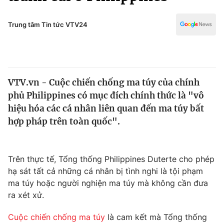
Chính trị
Truyền hình
Văn hóa - Giải trí
Trung tâm Tin tức VTV24
Xã hội
Y tế
Đời sống
Pháp luật
Công nghệ
Giáo dục
VTV.vn - Cuộc chiến chống ma túy của chính
Y tế
phủ Philippines có mục đích chính thức là "vô
hiệu hóa các cá nhân liên quan đến ma túy bất
Thế giới
hợp pháp trên toàn quốc".
Tin tức
Kinh tế
Trên thực tế, Tổng thống Philippines Duterte cho phép
Thế giới đó đây
Tài chính
hạ sát tất cả những cá nhân bị tình nghi là tội phạm
Dữ liệu và đời sống
Câu chuyện quốc tế
ma túy hoặc người nghiện ma túy mà không cần đưa
Thị trường
ra xét xử.
Truyền hình
Góc doanh nghiệp
Cuộc chiến chống ma túy
là cam kết mà Tổng thống