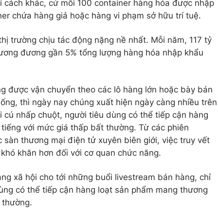
i cách khác, cứ mỗi 100 container hàng hóa được nhập
iner chứa hàng giả hoặc hàng vi phạm sở hữu trí tuệ.
hị trường chịu tác động nặng nề nhất. Mỗi năm, 117 tỷ
tương đương gần 5% tổng lượng hàng hóa nhập khẩu
ng được vận chuyển theo các lô hàng lớn hoặc bày bán
hống, thì ngày nay chúng xuất hiện ngày càng nhiều trên
ài cú nhấp chuột, người tiêu dùng có thể tiếp cận hàng
tiếng với mức giá thấp bất thường. Từ các phiên
c sàn thương mại điện tử xuyên biên giới, việc truy vết
khó khăn hơn đối với cơ quan chức năng.
ng xã hội cho tới những buổi livestream bán hàng, chỉ
 dùng có thể tiếp cận hàng loạt sản phẩm mang thương
t thường.