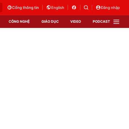
Cổng thông tin
English
Đăng nhập
CÔNG NGHỆ
GIÁO DỤC
VIDEO
PODCAST
VTV Money
VTV Thể thao
VTV Sức khoẻ
Bất động sản
Thị trường 24h
Tấm lòng Việt
Vươn mình bằng AI
VTV4
VTV8
VTV9
Lịch phát sóng
Giao lưu trực tuyến
Sự kiện