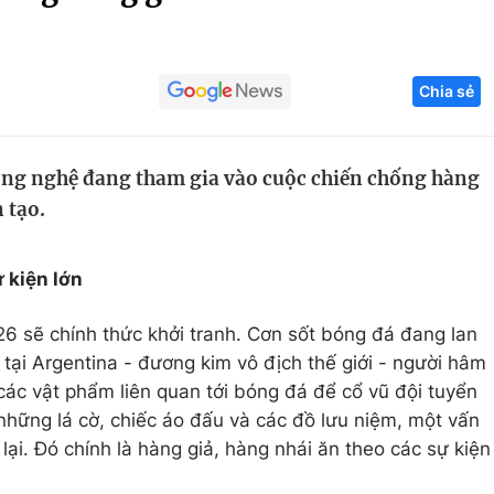
Góc ảnh
Chia sẻ
Giáo dục
Công nghệ
Tuyển sinh
Hitech Công ng
ng nghệ đang tham gia vào cuộc chiến chống hàng
Học trực tuyến
Sản phẩm
 tạo.
g
Thị trường
Tư vấn
 kiện lớn
26 sẽ chính thức khởi tranh. Cơn sốt bóng đá đang lan
à tại Argentina - đương kim vô địch thế giới - người hâm
ác vật phẩm liên quan tới bóng đá để cổ vũ đội tuyển
 những lá cờ, chiếc áo đấu và các đồ lưu niệm, một vấn
ại. Đó chính là hàng giả, hàng nhái ăn theo các sự kiện