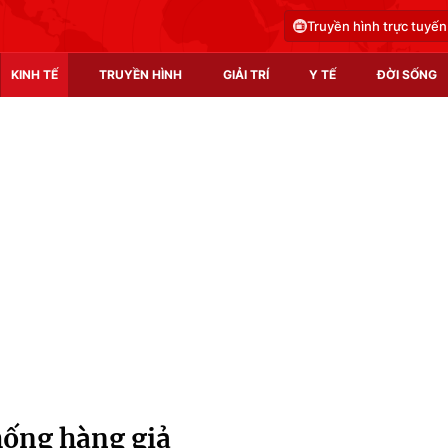
Truyền hình trực tuyến
KINH TẾ
TRUYỀN HÌNH
GIẢI TRÍ
Y TẾ
ĐỜI SỐNG
Pháp luật
Y tế
Truyền hình
Multimedia
Phim VTV
Video
Hậu trường
Shorts video
Nhân vật
Podcast
Khán giả
EMagazine
Giải sao mai
Photo
hống hàng giả
Infographic