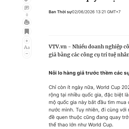
Ban Thời sự
02/06/2026 13:21 GMT+7
0
Giải trí
Đời sống
Điện ảnh
Du lịch
VTV.vn - Nhiều doanh nghiệp cô
Âm nhạc
Làm đẹp
giả bằng các công cụ trí tuệ nhân
Sao
Chất lượng cuộc sốn
Nỗi lo hàng giả trước thềm các sự
Chỉ còn ít ngày nữa, World Cup 20
rộng tại nhiều quốc gia, đặc biệt l
mộ quốc gia này bắt đầu tìm mua c
nước mình. Tuy nhiên, đi cùng với
đề quen thuộc cũng đang quay trở l
thể thao lớn như World Cup.