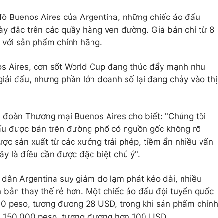
đô Buenos Aires của Argentina, những chiếc áo đấu
ày đặc trên các quầy hàng ven đường. Giá bán chỉ từ 8
 với sản phẩm chính hãng.
s Aires, cơn sốt World Cup đang thúc đẩy mạnh nhu
giải đấu, nhưng phần lớn doanh số lại đang chảy vào thị
ên đoàn Thương mại Buenos Aires cho biết: "Chúng tôi
ấu được bán trên đường phố có nguồn gốc không rõ
ợc sản xuất từ các xưởng trái phép, tiềm ẩn nhiều vấn
Đây là điều cần được đặc biệt chú ý".
dân Argentina suy giảm do lạm phát kéo dài, nhiều
n bản thay thế rẻ hơn. Một chiếc áo đấu đội tuyển quốc
00 peso, tương đương 28 USD, trong khi sản phẩm chính
ơn 150.000 peso, tương đương hơn 100 USD.