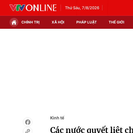
Thứ Sáu, 7/8/2026
CHÍNH TRỊ
XÃ HỘI
PHÁP LUẬT
THẾ GIỚI
Chính trị
Xã hội
Thế giới
Kinh tế
Tin tức
Tài chính
Thế giới đó đây
Thị trường
Câu chuyện quốc tế
Góc doanh nghiệp
Dữ liệu và đời sống
Kinh tế
Các nước quyết liệt c