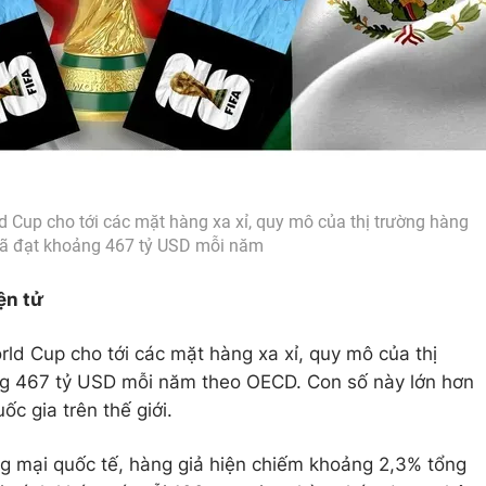
 Cup cho tới các mặt hàng xa xỉ, quy mô của thị trường hàng
đã đạt khoảng 467 tỷ USD mỗi năm
ện tử
ld Cup cho tới các mặt hàng xa xỉ, quy mô của thị
ng 467 tỷ USD mỗi năm theo OECD. Con số này lớn hơn
ốc gia trên thế giới.
g mại quốc tế, hàng giả hiện chiếm khoảng 2,3% tổng