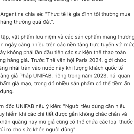
Argentina chia sẻ: "Thực tế là gia đình tôi thường mua
h hãng thường quá đắt".
ưu tập, vật phẩm lưu niệm và các sản cphẩm mang thươn
n ngày càng nhiều trên các nền tảng trực tuyến với mứ
ây không phải lần đầu tiên các sự kiện thể thao toàn
ờng hàng giả. Trước Thế vận hội Paris 2024, giới chức
ng nhái tràn vào nước này khi lượng khách quốc tế
àng giả Pháp UNIFAB, riêng trong năm 2023, hải quan
phẩm giả mạo, trong đó nhiều sản phẩm có thể tiềm ẩn
 dụng.
ám đốc UNIFAB nêu ý kiến: "Người tiêu dùng cần hiểu
guy hiểm khi các chi tiết được gắn không chắc chắn và
 khăn quàng hay mũ giả cũng có thể chứa các loại thuốc
ủi ro cho sức khỏe người dùng".