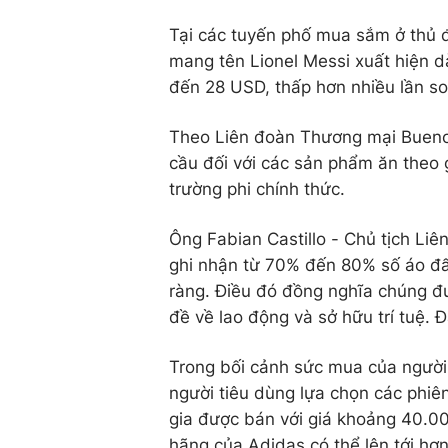
Tại các tuyến phố mua sắm ở thủ 
mang tên Lionel Messi xuất hiện d
đến 28 USD, thấp hơn nhiều lần so
Theo Liên đoàn Thương mại Bueno
cầu đối với các sản phẩm ăn theo 
trường phi chính thức.
Ông Fabian Castillo - Chủ tịch Li
ghi nhận từ 70% đến 80% số áo đ
ràng. Điều đó đồng nghĩa chúng đư
đề về lao động và sở hữu trí tuệ. 
Trong bối cảnh sức mua của người 
người tiêu dùng lựa chọn các phiê
gia được bán với giá khoảng 40.0
hãng của Adidas có thể lên tới h