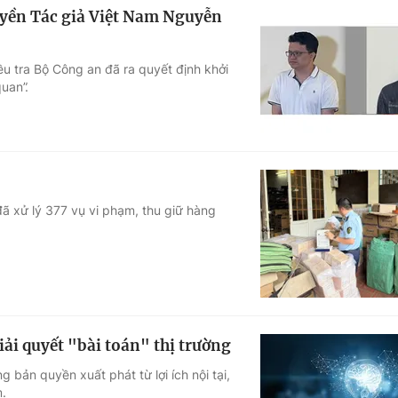
quyền Tác giả Việt Nam Nguyễn
u tra Bộ Công an đã ra quyết định khởi
uan”.
đã xử lý 377 vụ vi phạm, thu giữ hàng
iải quyết "bài toán" thị trường
 bản quyền xuất phát từ lợi ích nội tại,
.