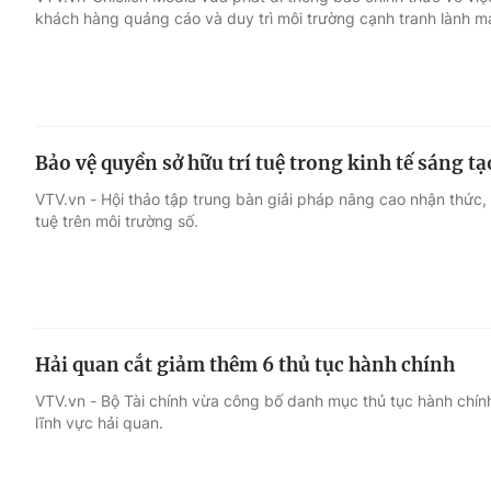
khách hàng quảng cáo và duy trì môi trường cạnh tranh lành mạ
Giải trí
Đời sống
Điện ảnh
Du lịch
Bảo vệ quyền sở hữu trí tuệ trong kinh tế sáng t
Âm nhạc
Làm đẹp
VTV.vn - Hội thảo tập trung bàn giải pháp nâng cao nhận thức, 
tuệ trên môi trường số.
Sao
Chất lượng cuộc sốn
Hải quan cắt giảm thêm 6 thủ tục hành chính
VTV.vn - Bộ Tài chính vừa công bố danh mục thủ tục hành chính
lĩnh vực hải quan.