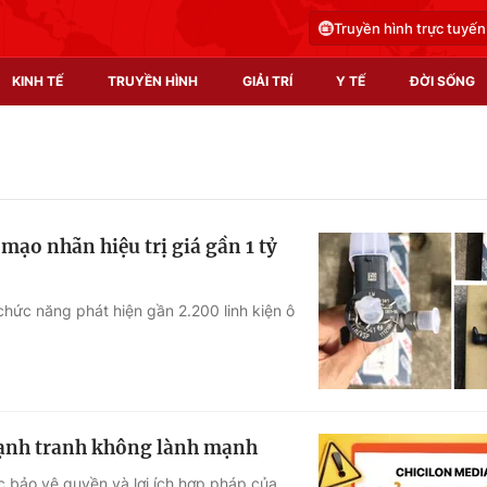
Truyền hình trực tuyến
KINH TẾ
TRUYỀN HÌNH
GIẢI TRÍ
Y TẾ
ĐỜI SỐNG
Pháp luật
Y tế
Truyền hình
Multimedia
mạo nhãn hiệu trị giá gần 1 tỷ
Phim VTV
Video
Hậu trường
Shorts video
chức năng phát hiện gần 2.200 linh kiện ô
Nhân vật
Podcast
Khán giả
EMagazine
Giải sao mai
Photo
cạnh tranh không lành mạnh
Infographic
c bảo vệ quyền và lợi ích hợp pháp của