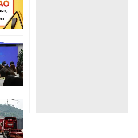
Liên hệ toà soạn
hệ tương lai