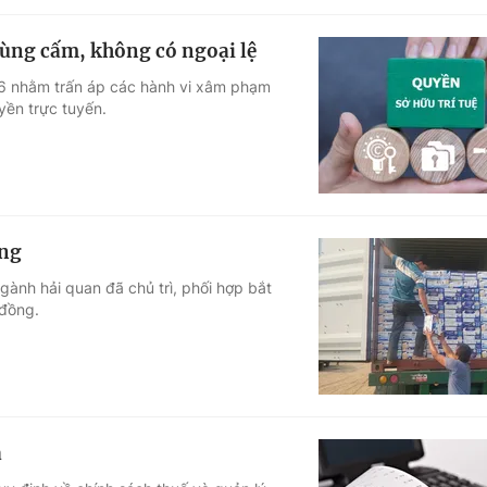
vùng cấm, không có ngoại lệ
26 nhằm trấn áp các hành vi xâm phạm
yền trực tuyến.
ạng
gành hải quan đã chủ trì, phối hợp bắt
 đồng.
a