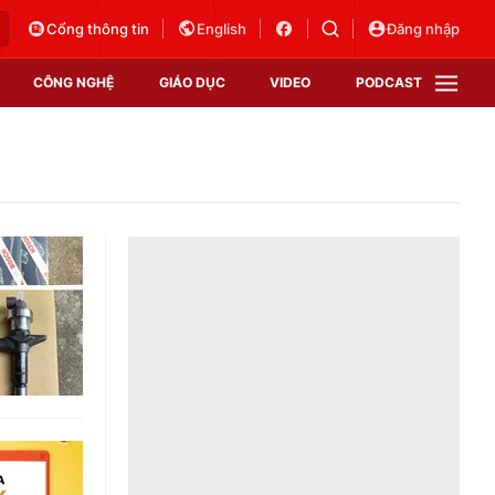
Cổng thông tin
English
Đăng nhập
CÔNG NGHỆ
GIÁO DỤC
VIDEO
PODCAST
VTV Money
VTV Thể thao
VTV Sức khoẻ
Bất động sản
Thị trường 24h
Tấm lòng Việt
Vươn mình bằng AI
VTV4
VTV8
VTV9
Lịch phát sóng
Giao lưu trực tuyến
Sự kiện