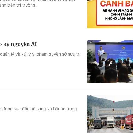
nh trên thị trường.
Góc ảnh
Giáo dục
Công nghệ
Tuyển sinh
Hitech Công ng
ạo kỷ nguyên AI
Học trực tuyến
Sản phẩm
quản lý và xử lý vi phạm quyền sở hữu trí
g
Thị trường
Tư vấn
 được sửa đổi, bổ sung và bãi bỏ trong