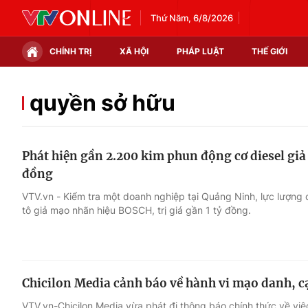
Thứ Năm, 6/8/2026
CHÍNH TRỊ
XÃ HỘI
PHÁP LUẬT
THẾ GIỚI
Chính trị
Xã hội
quyền sở hữu
Thế giới
Kinh tế
Phát hiện gần 2.200 kim phun động cơ diesel giả 
Tin tức
Tài chính
đồng
Thế giới đó đây
Thị trường
VTV.vn - Kiểm tra một doanh nghiệp tại Quảng Ninh, lực lượng 
tô giả mạo nhãn hiệu BOSCH, trị giá gần 1 tỷ đồng.
Câu chuyện quốc tế
Góc doanh nghiệp
Dữ liệu và đời sống
Chicilon Media cảnh báo về hành vi mạo danh, 
VTV.vn-Chicilon Media vừa phát đi thông báo chính thức về việ