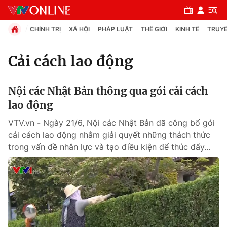
CHÍNH TRỊ
XÃ HỘI
PHÁP LUẬT
THẾ GIỚI
KINH TẾ
TRUYỀ
Cải cách lao động
Chuyên mục
Nội các Nhật Bản thông qua gói cải cách
Chính trị
lao động
VTV.vn - Ngày 21/6, Nội các Nhật Bản đã công bố gói
Xã hội
cải cách lao động nhằm giải quyết những thách thức
trong vấn đề nhân lực và tạo điều kiện để thúc đẩy...
Pháp luật
Y tế
Thế giới