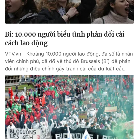
Thị trường 24h
Tấm lòng Việt
VTV4
Vươn mình bằng AI
Bỉ: 10.000 người biểu tình phản đối cải
VTV9
VTV8
cách lao động
VTV.vn - Khoảng 10.000 người lao động, đa số là nhân
Liên hệ tòa soạn
English
viên chính phủ, đã đổ về thủ đô Brussels (Bỉ) để phản
đối những điều chỉnh gây tranh cãi của dự luật cải...
THỜI BÁO VTV
Theo dõi báo trên
Cơ quan chủ quản:
Đài Truyền hình Việt Nam