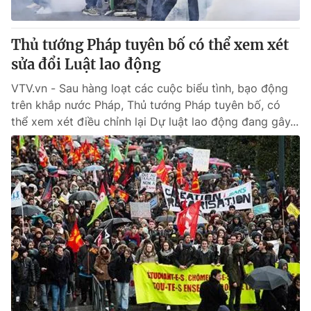
Thủ tướng Pháp tuyên bố có thể xem xét
sửa đổi Luật lao động
® Cấm sao chép dưới mọi hình thức nếu không có sự chấp
thuận bằng văn bản. Ghi rõ nguồn VTV.vn khi phát hành lại
VTV.vn - Sau hàng loạt các cuộc biểu tình, bạo động
thông tin từ website này.
trên khắp nước Pháp, Thủ tướng Pháp tuyên bố, có
thể xem xét điều chỉnh lại Dự luật lao động đang gây...