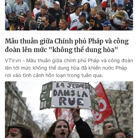
Giao lưu trực tuyến
Sản phẩm
Lịch phát sóng
Thị trường
Tư vấn
Mâu thuẫn giữa Chính phủ Pháp và công
Chuyên mục khác
đoàn lên mức "không thể dung hòa"
Emagazine
Podcast
VTV.vn - Mâu thuẫn giữa chính phủ Pháp và công đoàn
lên tới mức không thể dung hòa đã khiến nước Pháp
Photo
Infographic
rơi vào tình cảnh hỗn loạn trong tuần qua.
Video
Shorts video
VTV Money
VTV Thể thao
VTV Sức khoẻ
Bất động sản