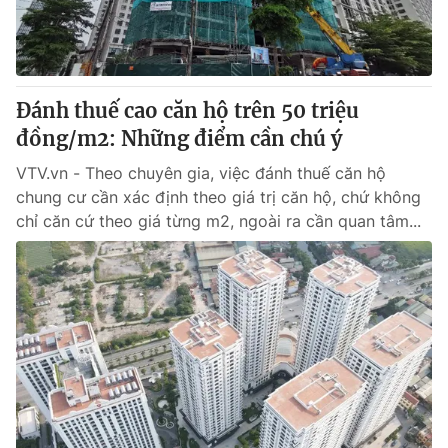
Thị trường 24h
Tấm lòng Việt
VTV4
Vươn mình bằng AI
Đánh thuế cao căn hộ trên 50 triệu
VTV9
VTV8
đồng/m2: Những điểm cần chú ý
VTV.vn - Theo chuyên gia, việc đánh thuế căn hộ
Liên hệ tòa soạn
English
chung cư cần xác định theo giá trị căn hộ, chứ không
chỉ căn cứ theo giá từng m2, ngoài ra cần quan tâm...
THỜI BÁO VTV
Theo dõi báo trên
Cơ quan chủ quản:
Đài Truyền hình Việt Nam
Cơ quan báo chí:
Thời báo VTV