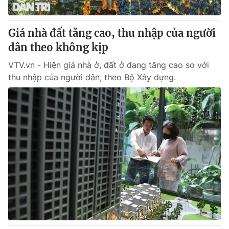
® Cấm sao chép dưới mọi hình thức nếu không có sự chấp
Giá nhà đất tăng cao, thu nhập của người
thuận bằng văn bản. Ghi rõ nguồn VTV.vn khi phát hành lại
dân theo không kịp
thông tin từ website này.
VTV.vn - Hiện giá nhà ở, đất ở đang tăng cao so với
thu nhập của người dân, theo Bộ Xây dựng.