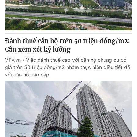
Giao lưu trực tuyến
Sản phẩm
Lịch phát sóng
Thị trường
Tư vấn
Đánh thuế căn hộ trên 50 triệu đồng/m2:
Chuyên mục khác
Cần xem xét kỹ lưỡng
Emagazine
Podcast
VTV.vn - Việc đánh thuế cao với căn hộ chung cư có
giá trên 50 triệu đồng/m2 nhằm thực hiện điều tiết đối
Photo
Infographic
với căn hộ cao cấp.
Video
Shorts video
VTV Money
VTV Thể thao
VTV Sức khoẻ
Bất động sản