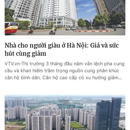
Tin tức
Kinh tế
Thế giới đó đây
Tài chính
Dữ liệu và đời sống
Câu chuyện quốc tế
Thị trường
Nhà cho người giàu ở Hà Nội: Giá và sức
Truyền hình
Góc doanh nghiệp
hút cùng giảm
Phim VTV
Giải trí
VTV.vn-Thị trường 3 tháng đầu năm vẫn lệch pha cung
Hậu trường
cầu và khan hiếm trầm trọng nguồn cung phân khúc
Điện ảnh
căn hộ bình dân. Căn hộ cao cấp có xu hướng giảm...
Đời sống
Nhân vật
Âm nhạc
Du lịch
Khán giả
Giáo dục
Sao
Làm đẹp
Giải sao mai
Tuyển sinh
Công nghệ
Chất lượng cuộc sống
Học trực tuyến
Hitech Công nghệ tương lai