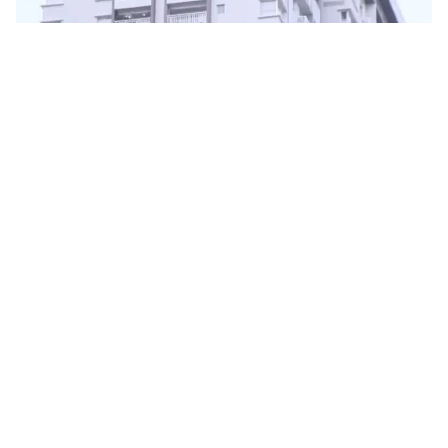
Tin mới
Video
Live
Emagazine
Trang chủ
Thị trường căn hộ lệch pha cung cầu
VTV.vn - Tính đến hết năm 2018, thị trường căn hộ
TP.HCM ghi nhận nguồn cung giảm rõ rệt.