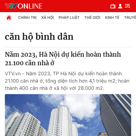
CHÍNH TRỊ
XÃ HỘI
PHÁP LUẬT
THẾ GIỚI
KINH TẾ
TRUYỀ
căn hộ bình dân
Chuyên mục
Năm 2023, Hà Nội dự kiến hoàn thành
Chính trị
21.100 căn nhà ở
VTV.vn - Năm 2023, TP Hà Nội dự kiến hoàn thành
Xã hội
21.100 căn nhà ở, tổng diện tích hơn 4,1 triệu m2; hoàn
thành 400 căn nhà ở xã hội với 28.000 m2.
Pháp luật
Y tế
Thế giới