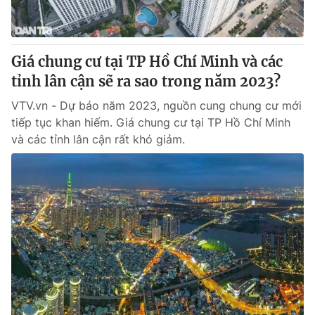
Giấy phép hoạt động báo in và báo điện tử số 483/GP-BTTTT
cấp ngày 29/12/2023
Tổng Biên tập:
Vũ Thanh Thủy
Giá chung cư tại TP Hồ Chí Minh và các
Phó Tổng Biên tập:
Nguyễn Thị Mỹ Hạnh, Phạm Quốc Thắng,
tỉnh lân cận sẽ ra sao trong năm 2023?
Nguyễn Trọng Ninh
Tổng đài VTV:
024.38 355 931 - 024.38 355 932
VTV.vn - Dự báo năm 2023, nguồn cung chung cư mới
Ðiện thoại Thời báo VTV:
024.66 897 897
tiếp tục khan hiếm. Giá chung cư tại TP Hồ Chí Minh
Email:
toasoan@vtv.vn
và các tỉnh lân cận rất khó giảm.
Liên hệ quảng cáo:
024-7300.7108