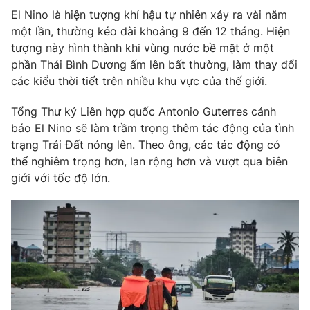
El Nino là hiện tượng khí hậu tự nhiên xảy ra vài năm
Photo
Infographic
một lần, thường kéo dài khoảng 9 đến 12 tháng. Hiện
tượng này hình thành khi vùng nước bề mặt ở một
Video
Shorts video
phần Thái Bình Dương ấm lên bất thường, làm thay đổi
các kiểu thời tiết trên nhiều khu vực của thế giới.
VTV Money
VTV Thể thao
Tổng Thư ký Liên hợp quốc Antonio Guterres cảnh
báo El Nino sẽ làm trầm trọng thêm tác động của tình
VTV Sức khoẻ
Bất động sản
trạng Trái Đất nóng lên. Theo ông, các tác động có
thể nghiêm trọng hơn, lan rộng hơn và vượt qua biên
giới với tốc độ lớn.
Thị trường 24h
Tấm lòng Việt
VTV4
Vươn mình bằng AI
VTV9
VTV8
Liên hệ tòa soạn
English