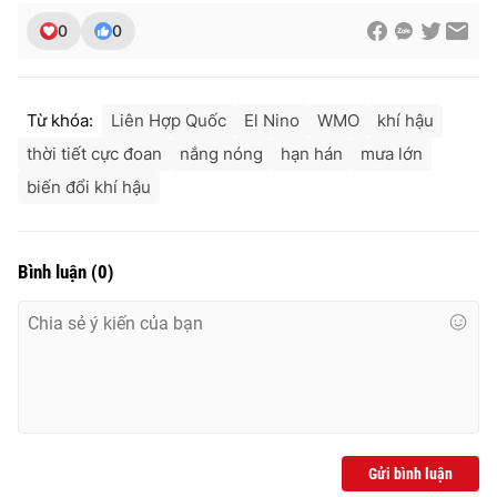
0
0
Từ khóa:
Liên Hợp Quốc
El Nino
WMO
khí hậu
thời tiết cực đoan
nắng nóng
hạn hán
mưa lớn
biến đổi khí hậu
Bình luận
(
0
)
Gửi bình luận