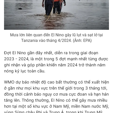
THỜI BÁO VTV
Mưa lớn liên quan đến El Nino gây lũ lụt và sạt lở tại
Tanzania vào tháng 4/2024. (Ảnh: EPA)
Theo dõi báo trên
Đợt El Nino gần đây nhất, diễn ra trong giai đoạn
2023 - 2024, là một trong 5 đợt mạnh nhất từng được
Cơ quan chủ quản:
Đài Truyền hình Việt Nam
ghi nhận và góp phần khiến năm 2024 trở thành năm
Cơ quan báo chí:
Thời báo VTV
nóng kỷ lục toàn cầu.
Giấy phép hoạt động báo in và báo điện tử số 483/GP-BTTTT
WMO dự báo nhiệt độ cao bất thường có thể xuất hiện
cấp ngày 29/12/2023
ở gần như mọi khu vực trên thế giới trong 3 tháng tới,
Tổng Biên tập:
Vũ Thanh Thủy
đồng thời cảnh báo nguy cơ mưa cực đoan và hạn hán
Phó Tổng Biên tập:
Nguyễn Thị Mỹ Hạnh, Phạm Quốc Thắng,
tăng lên. Thông thường, El Nino có thể gây mưa nhiều
Nguyễn Trọng Ninh
hơn tại một số khu vực ở Nam Mỹ, miền Nam nước Mỹ,
Tổng đài VTV:
024.38 355 931 - 024.38 355 932
vùng Sừng châu Phi và Trung Á, trong khi Trung Mỹ,