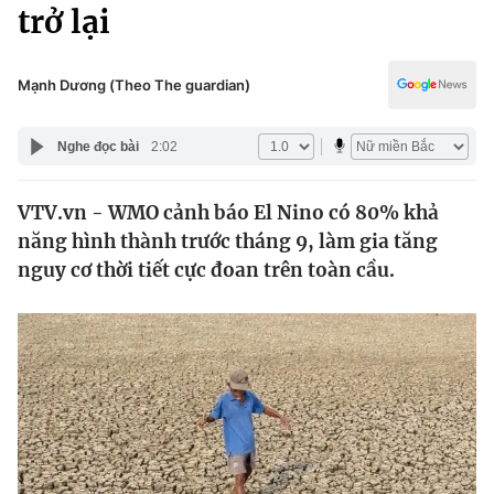
Chính trị
trở lại
Truyền hình
Văn hóa - Giải trí
Xã hội
Y tế
Mạnh Dương (Theo The guardian)
Đời sống
Pháp luật
Công nghệ
Nghe đọc bài
2:02
Giáo dục
Y tế
VTV.vn - WMO cảnh báo El Nino có 80% khả
năng hình thành trước tháng 9, làm gia tăng
Thế giới
nguy cơ thời tiết cực đoan trên toàn cầu.
Tin tức
Kinh tế
Thế giới đó đây
Tài chính
Dữ liệu và đời sống
Câu chuyện quốc tế
Thị trường
Truyền hình
Góc doanh nghiệp