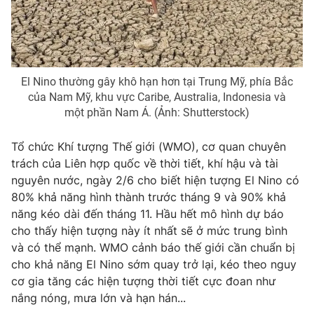
Phim VTV
Giải trí
Hậu trường
Điện ảnh
Đời sống
Nhân vật
Âm nhạc
El Nino thường gây khô hạn hơn tại Trung Mỹ, phía Bắc
Du lịch
Khán giả
Giáo dục
của Nam Mỹ, khu vực Caribe, Australia, Indonesia và
Sao
Làm đẹp
một phần Nam Á. (Ảnh: Shutterstock)
Giải sao mai
Tuyển sinh
Công nghệ
Chất lượng cuộc sống
Tổ chức Khí tượng Thế giới (WMO), cơ quan chuyên
Học trực tuyến
trách của Liên hợp quốc về thời tiết, khí hậu và tài
Hitech Công nghệ tương lai
Giao lưu trực tuyến
nguyên nước, ngày 2/6 cho biết hiện tượng El Nino có
Sản phẩm
80% khả năng hình thành trước tháng 9 và 90% khả
năng kéo dài đến tháng 11. Hầu hết mô hình dự báo
Lịch phát sóng
Thị trường
cho thấy hiện tượng này ít nhất sẽ ở mức trung bình
và có thể mạnh. WMO
cảnh báo thế giới cần chuẩn bị
Tư vấn
cho khả năng El Nino sớm quay trở lại, kéo theo nguy
Chuyên mục khác
cơ gia tăng các hiện tượng thời tiết cực đoan như
Emagazine
Podcast
nắng nóng, mưa lớn và hạn hán...