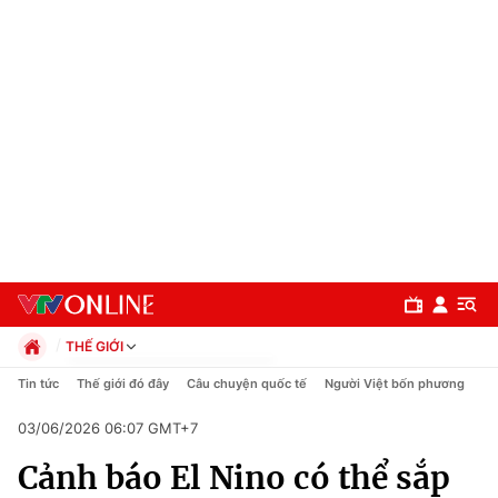
THẾ GIỚI
Chính trị
Tin tức
Thế giới đó đây
Câu chuyện quốc tế
Người Việt bốn phương
Xã hội
03/06/2026 06:07 GMT+7
Pháp luật
Chuyên mục
Kinh tế
Cảnh báo El Nino có thể sắp
Thể thao