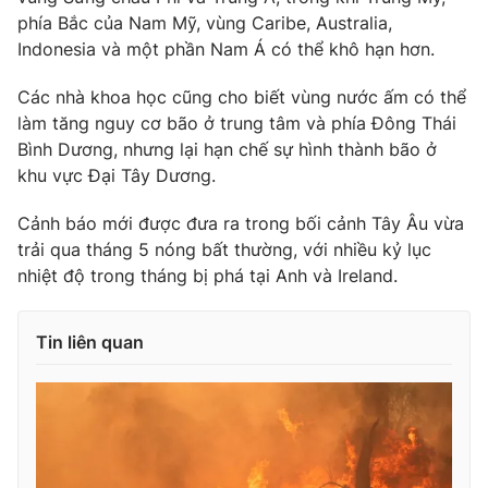
Ðiện thoại Thời báo VTV:
024.66 897 897
phía Bắc của Nam Mỹ, vùng Caribe, Australia,
Email:
toasoan@vtv.vn
Indonesia và một phần Nam Á có thể khô hạn hơn.
Liên hệ quảng cáo:
024-7300.7108
Các nhà khoa học cũng cho biết vùng nước ấm có thể
làm tăng nguy cơ bão ở trung tâm và phía Đông Thái
Bình Dương, nhưng lại hạn chế sự hình thành bão ở
khu vực Đại Tây Dương.
Cảnh báo mới được đưa ra trong bối cảnh Tây Âu vừa
trải qua tháng 5 nóng bất thường, với nhiều kỷ lục
nhiệt độ trong tháng bị phá tại Anh và Ireland.
Tin liên quan
® Cấm sao chép dưới mọi hình thức nếu không có sự chấp
thuận bằng văn bản. Ghi rõ nguồn VTV.vn khi phát hành lại
thông tin từ website này.