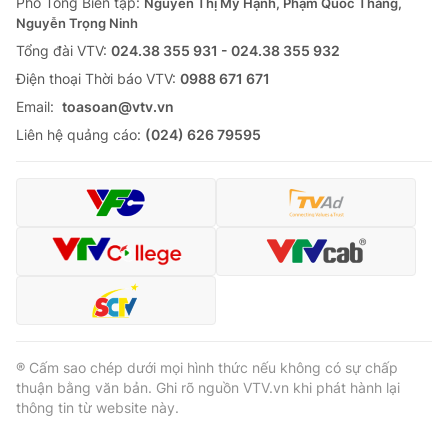
Phó Tổng Biên tập:
Nguyễn Thị Mỹ Hạnh, Phạm Quốc Thắng,
Nguyễn Trọng Ninh
Tổng đài VTV:
024.38 355 931 - 024.38 355 932
Ðiện thoại Thời báo VTV:
0988 671 671
Email:
toasoan@vtv.vn
Liên hệ quảng cáo:
(024) 626 79595
® Cấm sao chép dưới mọi hình thức nếu không có sự chấp
thuận bằng văn bản. Ghi rõ nguồn VTV.vn khi phát hành lại
thông tin từ website này.