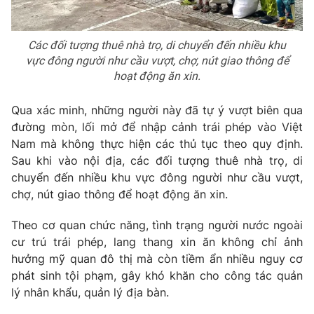
Photo
Infographic
Các đối tượng thuê nhà trọ, di chuyển đến nhiều khu
vực đông người như cầu vượt, chợ, nút giao thông để
Video
Shorts video
hoạt động ăn xin.
VTV Money
VTV Thể thao
Qua xác minh, những người này đã tự ý vượt biên qua
đường mòn, lối mở để nhập cảnh trái phép vào Việt
Nam mà không thực hiện các thủ tục theo quy định.
VTV Sức khoẻ
Bất động sản
Sau khi vào nội địa, các đối tượng thuê nhà trọ, di
chuyển đến nhiều khu vực đông người như cầu vượt,
Thị trường 24h
Tấm lòng Việt
chợ, nút giao thông để hoạt động ăn xin.
Theo cơ quan chức năng, tình trạng người nước ngoài
VTV4
Vươn mình bằng AI
cư trú trái phép, lang thang xin ăn không chỉ ảnh
hưởng mỹ quan đô thị mà còn tiềm ẩn nhiều nguy cơ
VTV9
VTV8
phát sinh tội phạm, gây khó khăn cho công tác quản
lý nhân khẩu, quản lý địa bàn.
Liên hệ tòa soạn
English