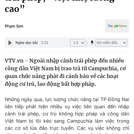
Chính trị
cao”
Truyền hình
Văn hóa - Giải trí
Xã hội
Y tế
Phạm Sơn
Đời sống
Pháp luật
Công nghệ
Nghe đọc bài
3:33
Giáo dục
Y tế
VTV.vn - Ngoài nhập cảnh trái phép đến nhiều
công dân Việt Nam bị trao trả từ Campuchia, cơ
Thế giới
quan chức năng phát đi cảnh báo về các hoạt
Tin tức
động cư trú, lao động bất hợp pháp.
Kinh tế
Thế giới đó đây
Những ngày qua, lực lượng chức năng tại TP Đồng Nai
Tài chính
Dữ liệu và đời sống
liên tiếp phát hiện nhiều vụ việc liên quan đến nhập
Câu chuyện quốc tế
Thị trường
cảnh trái phép, cư trú không hợp pháp và công dân
Việt Nam bị lôi kéo sang Campuchia làm việc trong
Truyền hình
Góc doanh nghiệp
các cơ sở lừa đảo trực tuyến. Các vụ việc không chỉ