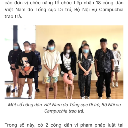
Email:
toasoan@vtv.vn
các đơn vị chức năng tổ chức tiếp nhận 18 công dân
Liên hệ quảng cáo:
024-7300.7108
Việt Nam do Tổng cục Di trú, Bộ Nội vụ Campuchia
trao trả.
® Cấm sao chép dưới mọi hình thức nếu không có sự chấp
thuận bằng văn bản. Ghi rõ nguồn VTV.vn khi phát hành lại
thông tin từ website này.
Một số công dân Việt Nam do Tổng cục Di trú, Bộ Nội vụ
Campuchia trao trả.
Trong số này, có 2 công dân vi phạm pháp luật tại