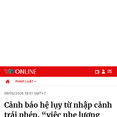
PHÁP LUẬT
Chính trị
09/05/2026 19:51 GMT+7
Xã hội
Cảnh báo hệ lụy từ nhập cảnh
Pháp luật
Chuyên mục
Kinh tế
trái phép, “việc nhẹ lương
Thể thao