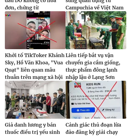
dầu DO không có hóa
súng quân dụng từ
đơn, chứng từ
Campuchia về Việt Nam
Khởi tố TikToker Khánh
Liên tiếp bắt vụ vận
Sky, Hồ Văn Khoa, "Vua
chuyển gia cầm giống,
Quạt" liên quan mâu
thực phẩm đông lạnh
thuẫn trên mạng xã hội
nhập lậu ở Lạng Sơn
Giả danh lương y bán
Cảnh giác thủ đoạn lừa
thuốc điều trị yếu sinh
đảo đăng ký giải chạy