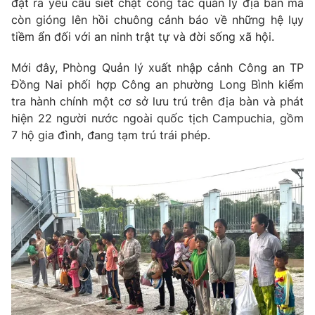
đặt ra yêu cầu siết chặt công tác quản lý địa bàn mà
Phim VTV
Giải trí
còn gióng lên hồi chuông cảnh báo về những hệ lụy
Hậu trường
tiềm ẩn đối với an ninh trật tự và đời sống xã hội.
Điện ảnh
Đời sống
Nhân vật
Mới đây, Phòng Quản lý xuất nhập cảnh Công an TP
Âm nhạc
Đồng Nai phối hợp Công an phường Long Bình kiểm
Du lịch
Khán giả
Giáo dục
Sao
tra hành chính một cơ sở lưu trú trên địa bàn và phát
Làm đẹp
Giải sao mai
hiện 22 người nước ngoài quốc tịch Campuchia, gồm
Tuyển sinh
7 hộ gia đình, đang tạm trú trái phép.
Công nghệ
Chất lượng cuộc sống
Học trực tuyến
Hitech Công nghệ tương lai
Giao lưu trực tuyến
Sản phẩm
Lịch phát sóng
Thị trường
Tư vấn
Chuyên mục khác
Emagazine
Podcast