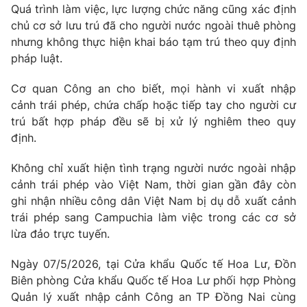
Quá trình làm việc, lực lượng chức năng cũng xác định
chủ cơ sở lưu trú đã cho người nước ngoài thuê phòng
nhưng không thực hiện khai báo tạm trú theo quy định
pháp luật.
THỜI BÁO VTV
Cơ quan Công an cho biết, mọi hành vi xuất nhập
cảnh trái phép, chứa chấp hoặc tiếp tay cho người cư
Theo dõi báo trên
trú bất hợp pháp đều sẽ bị xử lý nghiêm theo quy
định.
Cơ quan chủ quản:
Đài Truyền hình Việt Nam
Cơ quan báo chí:
Thời báo VTV
Không chỉ xuất hiện tình trạng người nước ngoài nhập
cảnh trái phép vào Việt Nam, thời gian gần đây còn
Giấy phép hoạt động báo in và báo điện tử số 483/GP-BTTTT
cấp ngày 29/12/2023
ghi nhận nhiều công dân Việt Nam bị dụ dỗ xuất cảnh
trái phép sang Campuchia làm việc trong các cơ sở
Tổng Biên tập:
Vũ Thanh Thủy
lừa đảo trực tuyến.
Phó Tổng Biên tập:
Nguyễn Thị Mỹ Hạnh, Phạm Quốc Thắng,
Nguyễn Trọng Ninh
Ngày 07/5/2026, tại Cửa khẩu Quốc tế Hoa Lư, Đồn
Tổng đài VTV:
024.38 355 931 - 024.38 355 932
Biên phòng Cửa khẩu Quốc tế Hoa Lư phối hợp Phòng
Ðiện thoại Thời báo VTV:
024.66 897 897
Quản lý xuất nhập cảnh Công an TP Đồng Nai cùng