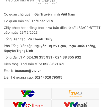
Theo dõi báo trên
Cơ quan chủ quản:
Đài Truyền hình Việt Nam
Cơ quan báo chí:
Thời báo VTV
Giấy phép hoạt động báo in và báo điện tử số 483/GP-BTTTT
cấp ngày 29/12/2023
Tổng Biên tập:
Vũ Thanh Thủy
Phó Tổng Biên tập:
Nguyễn Thị Mỹ Hạnh, Phạm Quốc Thắng,
Nguyễn Trọng Ninh
Tổng đài VTV:
024.38 355 931 - 024.38 355 932
Ðiện thoại Thời báo VTV:
0988 671 671
Email:
toasoan@vtv.vn
Liên hệ quảng cáo:
(024) 626 79595