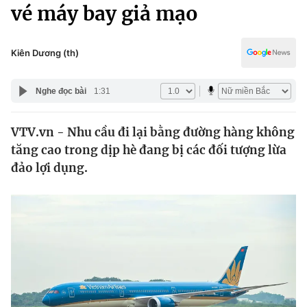
Chính trị
vé máy bay giả mạo
Truyền hình
Văn hóa - Giải trí
Xã hội
Y tế
Kiên Dương (th)
Đời sống
Pháp luật
Công nghệ
Nghe đọc bài
1:31
Giáo dục
Y tế
VTV.vn - Nhu cầu đi lại bằng đường hàng không
tăng cao trong dịp hè đang bị các đối tượng lừa
Thế giới
đảo lợi dụng.
Tin tức
Kinh tế
Thế giới đó đây
Tài chính
Dữ liệu và đời sống
Câu chuyện quốc tế
Thị trường
Truyền hình
Góc doanh nghiệp