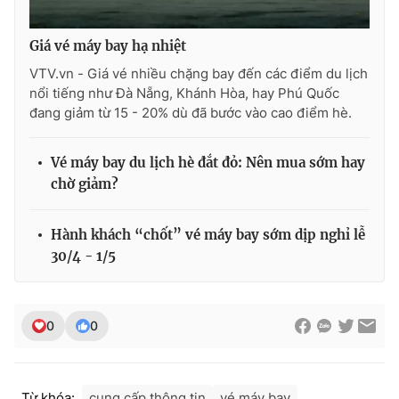
Ðiện thoại Thời báo VTV:
024.66 897 897
Email:
toasoan@vtv.vn
Giá vé máy bay hạ nhiệt
Liên hệ quảng cáo:
024-7300.7108
VTV.vn - Giá vé nhiều chặng bay đến các điểm du lịch
nổi tiếng như Đà Nẵng, Khánh Hòa, hay Phú Quốc
đang giảm từ 15 - 20% dù đã bước vào cao điểm hè.
Vé máy bay du lịch hè đắt đỏ: Nên mua sớm hay
chờ giảm?
Hành khách “chốt” vé máy bay sớm dịp nghỉ lễ
30/4 - 1/5
® Cấm sao chép dưới mọi hình thức nếu không có sự chấp
0
0
thuận bằng văn bản. Ghi rõ nguồn VTV.vn khi phát hành lại
thông tin từ website này.
Từ khóa:
cung cấp thông tin
vé máy bay