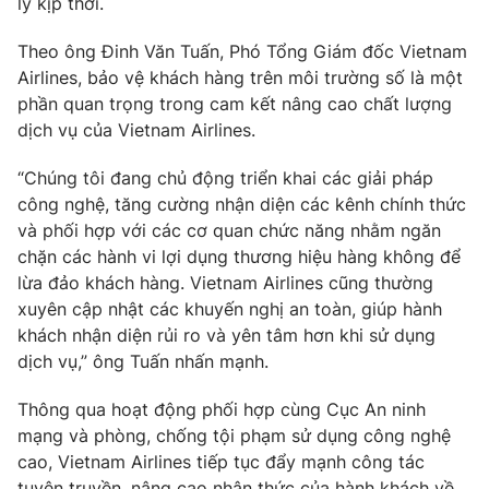
lý kịp thời.
Photo
Infographic
Theo ông Đinh Văn Tuấn, Phó Tổng Giám đốc Vietnam
Airlines, bảo vệ khách hàng trên môi trường số là một
Video
Shorts video
phần quan trọng trong cam kết nâng cao chất lượng
dịch vụ của Vietnam Airlines.
VTV Money
VTV Thể thao
“Chúng tôi đang chủ động triển khai các giải pháp
công nghệ, tăng cường nhận diện các kênh chính thức
VTV Sức khoẻ
Bất động sản
và phối hợp với các cơ quan chức năng nhằm ngăn
chặn các hành vi lợi dụng thương hiệu hàng không để
lừa đảo khách hàng. Vietnam Airlines cũng thường
Thị trường 24h
Tấm lòng Việt
xuyên cập nhật các khuyến nghị an toàn, giúp hành
khách nhận diện rủi ro và yên tâm hơn khi sử dụng
VTV4
Vươn mình bằng AI
dịch vụ,” ông Tuấn nhấn mạnh.
Thông qua hoạt động phối hợp cùng Cục An ninh
VTV9
VTV8
mạng và phòng, chống tội phạm sử dụng công nghệ
cao, Vietnam Airlines tiếp tục đẩy mạnh công tác
Liên hệ tòa soạn
English
tuyên truyền, nâng cao nhận thức của hành khách về