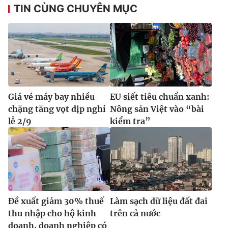
TIN CÙNG CHUYÊN MỤC
Giá vé máy bay nhiều
EU siết tiêu chuẩn xanh:
chặng tăng vọt dịp nghỉ
Nông sản Việt vào “bài
lễ 2/9
kiểm tra”
Đề xuất giảm 30% thuế
Làm sạch dữ liệu đất đai
thu nhập cho hộ kinh
trên cả nước
doanh, doanh nghiệp có