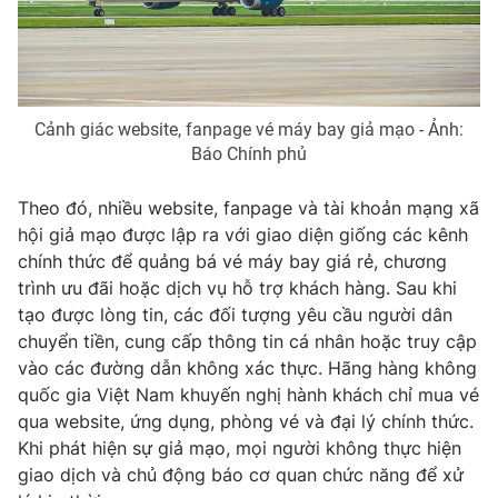
Phim VTV
Giải trí
Hậu trường
Điện ảnh
Đời sống
Nhân vật
Âm nhạc
Cảnh giác website, fanpage vé máy bay giả mạo - Ảnh:
Du lịch
Khán giả
Giáo dục
Báo Chính phủ
Sao
Làm đẹp
Giải sao mai
Tuyển sinh
Theo đó, nhiều website, fanpage và tài khoản mạng xã
Công nghệ
Chất lượng cuộc sống
hội giả mạo được lập ra với giao diện giống các kênh
Học trực tuyến
chính thức để quảng bá vé máy bay giá rẻ, chương
Hitech Công nghệ tương lai
Giao lưu trực tuyến
trình ưu đãi hoặc dịch vụ hỗ trợ khách hàng. Sau khi
Sản phẩm
tạo được lòng tin, các đối tượng yêu cầu người dân
chuyển tiền, cung cấp thông tin cá nhân hoặc truy cập
Lịch phát sóng
Thị trường
vào các đường dẫn không xác thực. Hãng hàng không
quốc gia Việt Nam khuyến nghị hành khách chỉ mua vé
Tư vấn
qua website, ứng dụng, phòng vé và đại lý chính thức.
Chuyên mục khác
Khi phát hiện sự giả mạo, mọi người không thực hiện
Emagazine
Podcast
giao dịch và chủ động báo cơ quan chức năng để xử