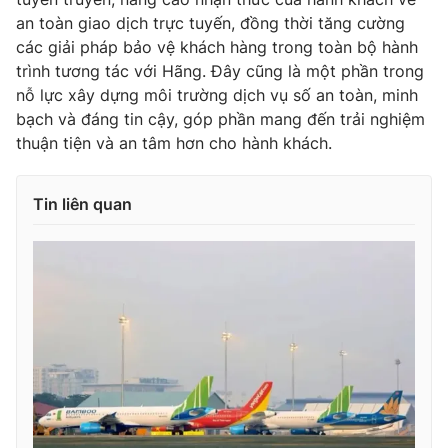
an toàn giao dịch trực tuyến, đồng thời tăng cường
các giải pháp bảo vệ khách hàng trong toàn bộ hành
trình tương tác với Hãng. Đây cũng là một phần trong
nỗ lực xây dựng môi trường dịch vụ số an toàn, minh
THỜI BÁO VTV
bạch và đáng tin cậy, góp phần mang đến trải nghiệm
thuận tiện và an tâm hơn cho hành khách.
Theo dõi báo trên
Tin liên quan
Cơ quan chủ quản:
Đài Truyền hình Việt Nam
Cơ quan báo chí:
Thời báo VTV
Giấy phép hoạt động báo in và báo điện tử số 483/GP-BTTTT
cấp ngày 29/12/2023
Tổng Biên tập:
Vũ Thanh Thủy
Phó Tổng Biên tập:
Nguyễn Thị Mỹ Hạnh, Phạm Quốc Thắng,
Nguyễn Trọng Ninh
Tổng đài VTV:
024.38 355 931 - 024.38 355 932