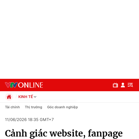
KINH TẾ
Chính trị
Tài chính
Thị trường
Góc doanh nghiệp
Xã hội
11/06/2026 18:35 GMT+7
Pháp luật
Chuyên mục
Kinh tế
Cảnh giác website, fanpage
Thể thao