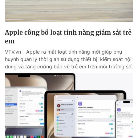
Giao lưu trực tuyến
Sản phẩm
Lịch phát sóng
Thị trường
Tư vấn
Apple công bố loạt tính năng giám sát trẻ
em
Chuyên mục khác
Emagazine
VTV.vn - Apple ra mắt loạt tính năng mới giúp phụ
Podcast
huynh quản lý thời gian sử dụng thiết bị, kiểm soát nội
dung và tăng cường bảo vệ trẻ em trên môi trường số.
Photo
Infographic
Video
Shorts video
VTV Money
VTV Thể thao
VTV Sức khoẻ
Bất động sản