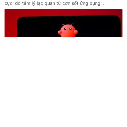
cực, do tâm lý lạc quan từ cơn sốt ứng dụng...
Tin mới
Video
Live
Emagazine
Trang chủ
Indonesia chặn tài khoản mạng xã hội
của trẻ vị thành niên
VTV.vn - Indonesia sẽ yêu cầu nền tảng số chặn, xóa
tài khoản mạng xã hội của trẻ vị thành niên từ tháng 3,
siết bảo vệ trẻ em và phân loại độ tuổi sử dụng.