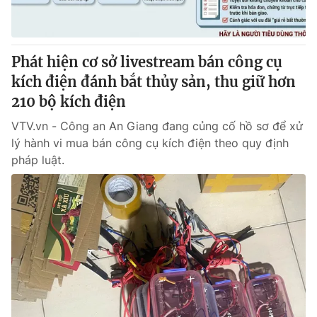
Giấy phép hoạt động báo in và báo điện tử số 483/GP-BTTTT
cấp ngày 29/12/2023
Tổng Biên tập:
Vũ Thanh Thủy
Phát hiện cơ sở livestream bán công cụ
Phó Tổng Biên tập:
Nguyễn Thị Mỹ Hạnh, Phạm Quốc Thắng,
kích điện đánh bắt thủy sản, thu giữ hơn
Nguyễn Trọng Ninh
Tổng đài VTV:
210 bộ kích điện
024.38 355 931 - 024.38 355 932
Ðiện thoại Thời báo VTV:
024.66 897 897
VTV.vn - Công an An Giang đang củng cố hồ sơ để xử
Email:
toasoan@vtv.vn
lý hành vi mua bán công cụ kích điện theo quy định
Liên hệ quảng cáo:
024-7300.7108
pháp luật.