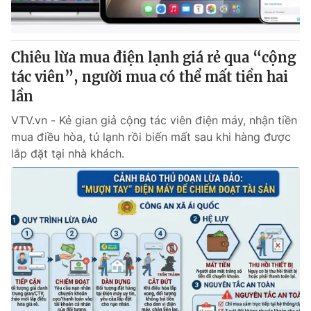
Thị trường 24h
Tấm lòng Việt
VTV4
Vươn mình bằng AI
Chiêu lừa mua điện lạnh giá rẻ qua “cộng
tác viên”, người mua có thể mất tiền hai
VTV9
VTV8
lần
VTV.vn - Kẻ gian giả cộng tác viên điện máy, nhận tiền
Liên hệ tòa soạn
English
mua điều hòa, tủ lạnh rồi biến mất sau khi hàng được
lắp đặt tại nhà khách.
THỜI BÁO VTV
Theo dõi báo trên
Cơ quan chủ quản:
Đài Truyền hình Việt Nam
Cơ quan báo chí:
Thời báo VTV