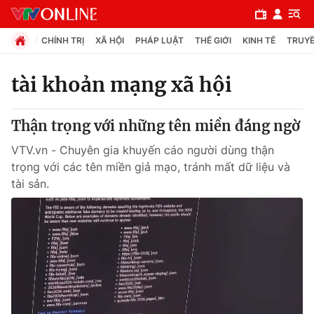
CHÍNH TRỊ
XÃ HỘI
PHÁP LUẬT
THẾ GIỚI
KINH TẾ
TRUYỀ
tài khoản mạng xã hội
Chuyên mục
Thận trọng với những tên miền đáng ngờ
Chính trị
VTV.vn - Chuyên gia khuyến cáo người dùng thận
trọng với các tên miền giả mạo, tránh mất dữ liệu và
Xã hội
tài sản.
Pháp luật
Y tế
Thế giới