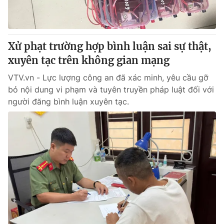
® Cấm sao chép dưới mọi hình thức nếu không có sự chấp
thuận bằng văn bản. Ghi rõ nguồn VTV.vn khi phát hành lại
Xử phạt trường hợp bình luận sai sự thật,
thông tin từ website này.
xuyên tạc trên không gian mạng
VTV.vn - Lực lượng công an đã xác minh, yêu cầu gỡ
bỏ nội dung vi phạm và tuyên truyền pháp luật đối với
người đăng bình luận xuyên tạc.