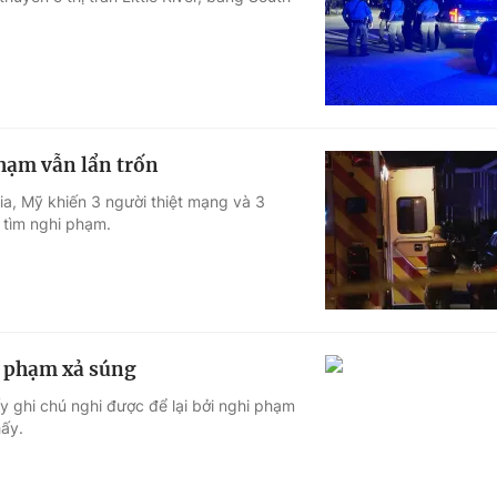
Góc ảnh
Giáo dục
Công nghệ
Tuyển sinh
Hitech Công ng
phạm vẫn lẩn trốn
Học trực tuyến
Sản phẩm
ia, Mỹ khiến 3 người thiệt mạng và 3
 tìm nghi phạm.
g
Thị trường
Tư vấn
i phạm xả súng
y ghi chú nghi được để lại bởi nghi phạm
hấy.