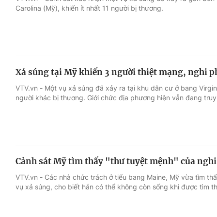
Carolina (Mỹ), khiến ít nhất 11 người bị thương.
Giải trí
Đời sống
Điện ảnh
Du lịch
Xả súng tại Mỹ khiến 3 người thiệt mạng, nghi 
Âm nhạc
Làm đẹp
VTV.vn - Một vụ xả súng đã xảy ra tại khu dân cư ở bang Virgin
người khác bị thương. Giới chức địa phương hiện vẫn đang truy
Sao
Chất lượng cuộc sốn
Cảnh sát Mỹ tìm thấy "thư tuyệt mệnh" của ngh
VTV.vn - Các nhà chức trách ở tiểu bang Maine, Mỹ vừa tìm thấ
vụ xả súng, cho biết hắn có thể không còn sống khi được tìm t