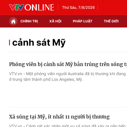
Thứ Sáu, 7/8/2026
CHÍNH TRỊ
XÃ HỘI
PHÁP LUẬT
THẾ GIỚI
Chính trị
Xã hội
cảnh sát Mỹ
Thế giới
Kinh tế
Phóng viên bị cảnh sát Mỹ bắn trúng trên sóng t
Tin tức
Tài chính
VTV.vn - Một phóng viên người Australia đã bị thương khi đang t
ở trung tâm thành phố Los Angeles, Mỹ.
Thế giới đó đây
Thị trường
Câu chuyện quốc tế
Góc doanh nghiệp
Dữ liệu và đời sống
Xả súng tại Mỹ, ít nhất 11 người bị thương
VTV.vn - Cảnh sát xác nhận một vụ xả súng đã xảy ra gần bến th