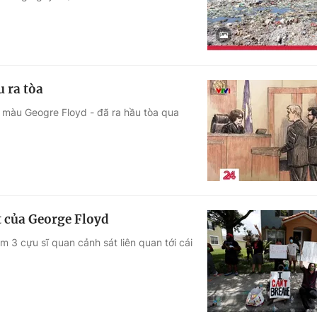
u ra tòa
a màu Geogre Floyd - đã ra hầu tòa qua
t của George Floyd
 3 cựu sĩ quan cảnh sát liên quan tới cái