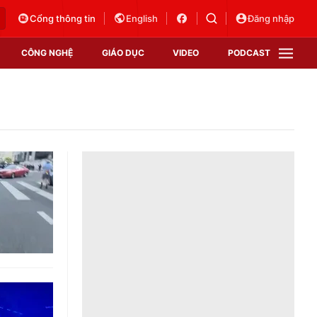
Cổng thông tin
English
Đăng nhập
CÔNG NGHỆ
GIÁO DỤC
VIDEO
PODCAST
VTV Money
VTV Thể thao
VTV Sức khoẻ
Bất động sản
Thị trường 24h
Tấm lòng Việt
Vươn mình bằng AI
VTV4
VTV8
VTV9
Lịch phát sóng
Giao lưu trực tuyến
Sự kiện