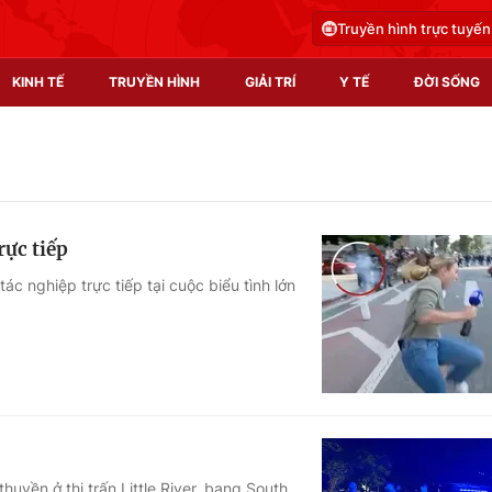
Truyền hình trực tuyến
KINH TẾ
TRUYỀN HÌNH
GIẢI TRÍ
Y TẾ
ĐỜI SỐNG
Pháp luật
Y tế
Truyền hình
Multimedia
rực tiếp
Phim VTV
Video
ác nghiệp trực tiếp tại cuộc biểu tình lớn
Hậu trường
Shorts video
Nhân vật
Podcast
Khán giả
EMagazine
Giải sao mai
Photo
Infographic
uyền ở thị trấn Little River, bang South