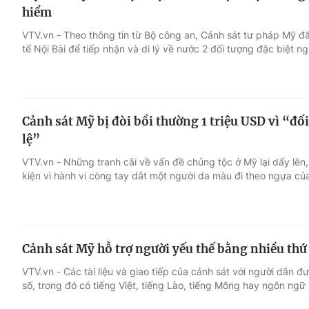
hiểm
VTV.vn - Theo thông tin từ Bộ công an, Cảnh sát tư pháp Mỹ đ
tế Nội Bài để tiếp nhận và di lý về nước 2 đối tượng đặc biệt n
Cảnh sát Mỹ bị đòi bồi thường 1 triệu USD vì “đố
lệ”
VTV.vn - Những tranh cãi về vấn đề chủng tộc ở Mỹ lại dấy lên,
kiện vì hành vi còng tay dắt một người da màu đi theo ngựa của
Cảnh sát Mỹ hỗ trợ người yếu thế bằng nhiều thứ
VTV.vn - Các tài liệu và giao tiếp của cảnh sát với người dân đ
số, trong đó có tiếng Việt, tiếng Lào, tiếng Mông hay ngôn ngữ