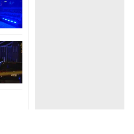
Liên hệ toà soạn
hệ tương lai