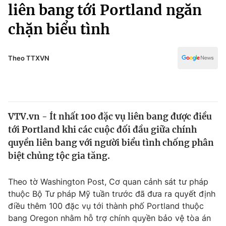
Chính trị
liên bang tới Portland ngăn
Truyền hình
chặn biểu tình
Văn hóa - Giải trí
Xã hội
Y tế
Đời sống
Theo TTXVN
Pháp luật
Công nghệ
Giáo dục
Y tế
VTV.vn - Ít nhất 100 đặc vụ liên bang được điều
Thế giới
tới Portland khi các cuộc đối đầu giữa chính
Tin tức
quyền liên bang với người biểu tình chống phân
Kinh tế
biệt chủng tộc gia tăng.
Thế giới đó đây
Tài chính
Dữ liệu và đời sống
Câu chuyện quốc tế
Theo tờ Washington Post, Cơ quan cảnh sát tư pháp
Thị trường
thuộc Bộ Tư pháp Mỹ tuần trước đã đưa ra quyết định
điều thêm 100 đặc vụ tới thành phố Portland thuộc
Truyền hình
Góc doanh nghiệp
bang Oregon nhằm hỗ trợ chính quyền bảo vệ tòa án