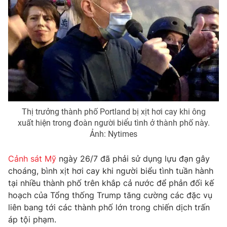
THỜI BÁO VTV
Theo dõi báo trên
Thị trưởng thành phố Portland bị xịt hơi cay khi ông
xuất hiện trong đoàn người biểu tình ở thành phố này.
Cơ quan chủ quản:
Đài Truyền hình Việt Nam
Ảnh: Nytimes
Cơ quan báo chí:
Thời báo VTV
Giấy phép hoạt động báo in và báo điện tử số 483/GP-BTTTT
Cảnh sát Mỹ
ngày 26/7 đã phải sử dụng lựu đạn gây
cấp ngày 29/12/2023
choáng, bình xịt hơi cay khi người biểu tình tuần hành
Tổng Biên tập:
Vũ Thanh Thủy
tại nhiều thành phố trên khắp cả nước để phản đối kế
Phó Tổng Biên tập:
Nguyễn Thị Mỹ Hạnh, Phạm Quốc Thắng,
hoạch của Tổng thống Trump tăng cường các đặc vụ
Nguyễn Trọng Ninh
liên bang tới các thành phố lớn trong chiến dịch trấn
Tổng đài VTV:
024.38 355 931 - 024.38 355 932
áp tội phạm.