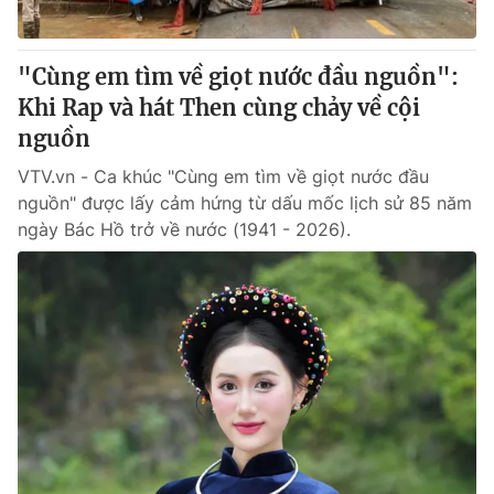
"Cùng em tìm về giọt nước đầu nguồn":
Khi Rap và hát Then cùng chảy về cội
nguồn
VTV.vn - Ca khúc "Cùng em tìm về giọt nước đầu
nguồn" được lấy cảm hứng từ dấu mốc lịch sử 85 năm
ngày Bác Hồ trở về nước (1941 - 2026).