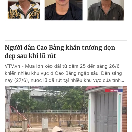
Giao lưu trực tuyến
Sản phẩm
Lịch phát sóng
Thị trường
Tư vấn
Chuyên mục khác
Người dân Cao Bằng khẩn trương dọn
Emagazine
Podcast
dẹp sau khi lũ rút
VTV.vn - Mưa lớn kéo dài từ đêm 25 đến sáng 26/6
Photo
Infographic
khiến nhiều khu vực ở Cao Bằng ngập sâu. Đến sáng
nay (27/6), nước lũ đã rút tại nhiều khu vực của tỉnh...
Video
Shorts video
VTV Money
VTV Thể thao
VTV Sức khoẻ
Bất động sản