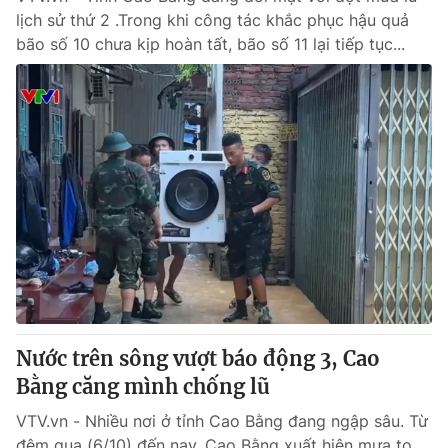
lịch sử thứ 2 .Trong khi công tác khắc phục hậu quả
bão số 10 chưa kịp hoàn tất, bão số 11 lại tiếp tục...
Nước trên sông vượt báo động 3, Cao
Bằng căng mình chống lũ
VTV.vn - Nhiều nơi ở tỉnh Cao Bằng đang ngập sâu. Từ
đêm qua (6/10) đến nay, Cao Bằng xuất hiện mưa to