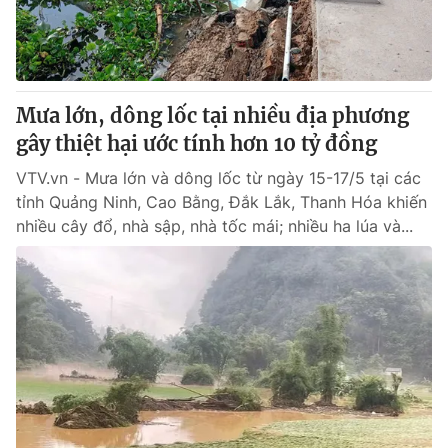
Giấy phép hoạt động báo in và báo điện tử số 483/GP-BTTTT
cấp ngày 29/12/2023
Tổng Biên tập:
Vũ Thanh Thủy
Phó Tổng Biên tập:
Nguyễn Thị Mỹ Hạnh, Phạm Quốc Thắng,
Mưa lớn, dông lốc tại nhiều địa phương
Nguyễn Trọng Ninh
Tổng đài VTV:
gây thiệt hại ước tính hơn 10 tỷ đồng
024.38 355 931 - 024.38 355 932
Ðiện thoại Thời báo VTV:
024.66 897 897
VTV.vn - Mưa lớn và dông lốc từ ngày 15-17/5 tại các
Email:
toasoan@vtv.vn
tỉnh Quảng Ninh, Cao Bằng, Đắk Lắk, Thanh Hóa khiến
Liên hệ quảng cáo:
024-7300.7108
nhiều cây đổ, nhà sập, nhà tốc mái; nhiều ha lúa và...