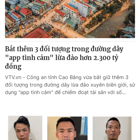
Tin tức
Kinh tế
Thế giới đó đây
Tài chính
Dữ liệu và đời sống
Câu chuyện quốc tế
Thị trường
Bắt thêm 3 đối tượng trong đường dây
Truyền hình
Góc doanh nghiệp
"app tình cảm" lừa đảo hơn 2.300 tỷ
Phim VTV
đồng
Giải trí
Hậu trường
VTV.vn - Công an tỉnh Cao Bằng vừa bắt giữ thêm 3
Điện ảnh
đối tượng trong đường dây lừa đảo xuyên biên giới, sử
Đời sống
Nhân vật
dụng "app tình cảm" để chiếm đoạt tài sản với số...
Âm nhạc
Du lịch
Khán giả
Giáo dục
Sao
Làm đẹp
Giải sao mai
Tuyển sinh
Công nghệ
Chất lượng cuộc sống
Học trực tuyến
Hitech Công nghệ tương lai