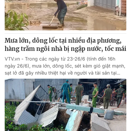
Thị trường 24h
Tấm lòng Việt
VTV4
Vươn mình bằng AI
VTV9
VTV8
Mưa lớn, dông lốc tại nhiều địa phương,
hàng trăm ngôi nhà bị ngập nước, tốc mái
Liên hệ tòa soạn
English
VTV.vn - Trong các ngày từ 23-26/6 (tính đến 16h
ngày 26/6), mưa lớn, dông lốc, sét kèm gió giật mạnh,
sạt lở đã gây nhiều thiệt hại về người và tài sản tại...
THỜI BÁO VTV
Theo dõi báo trên
Cơ quan chủ quản:
Đài Truyền hình Việt Nam
Cơ quan báo chí:
Thời báo VTV