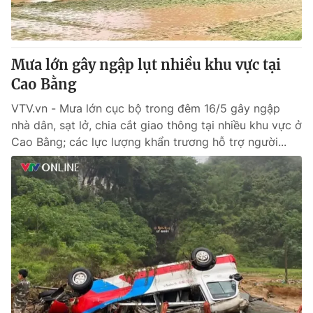
® Cấm sao chép dưới mọi hình thức nếu không có sự chấp
thuận bằng văn bản. Ghi rõ nguồn VTV.vn khi phát hành lại
Mưa lớn gây ngập lụt nhiều khu vực tại
thông tin từ website này.
Cao Bằng
VTV.vn - Mưa lớn cục bộ trong đêm 16/5 gây ngập
nhà dân, sạt lở, chia cắt giao thông tại nhiều khu vực ở
Cao Bằng; các lực lượng khẩn trương hỗ trợ người...