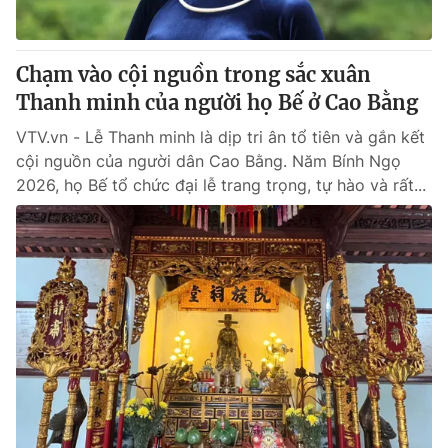
Chạm vào cội nguồn trong sắc xuân
Thanh minh của người họ Bế ở Cao Bằng
VTV.vn - Lễ Thanh minh là dịp tri ân tổ tiên và gắn kết
cội nguồn của người dân Cao Bằng. Năm Bính Ngọ
2026, họ Bế tổ chức đại lễ trang trọng, tự hào và rất...