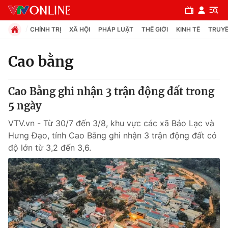
CHÍNH TRỊ
XÃ HỘI
PHÁP LUẬT
THẾ GIỚI
KINH TẾ
TRUYỀ
Cao bằng
Chuyên mục
Cao Bằng ghi nhận 3 trận động đất trong
Chính trị
5 ngày
VTV.vn - Từ 30/7 đến 3/8, khu vực các xã Bảo Lạc và
Xã hội
Hưng Đạo, tỉnh Cao Bằng ghi nhận 3 trận động đất có
độ lớn từ 3,2 đến 3,6.
Pháp luật
Y tế
Thế giới