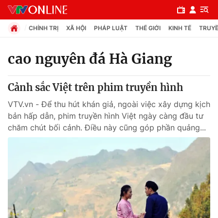
CHÍNH TRỊ
XÃ HỘI
PHÁP LUẬT
THẾ GIỚI
KINH TẾ
TRUYỀ
cao nguyên đá Hà Giang
Chuyên mục
Cảnh sắc Việt trên phim truyền hình
Chính trị
VTV.vn - Để thu hút khán giả, ngoài việc xây dựng kịch
bản hấp dẫn, phim truyền hình Việt ngày càng đầu tư
Xã hội
chăm chút bối cảnh. Điều này cũng góp phần quảng...
Pháp luật
Y tế
Thế giới