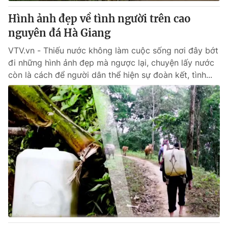
Hình ảnh đẹp về tình người trên cao
® Cấm sao chép dưới mọi hình thức nếu không có sự chấp
nguyên đá Hà Giang
thuận bằng văn bản. Ghi rõ nguồn VTV.vn khi phát hành lại
thông tin từ website này.
VTV.vn - Thiếu nước không làm cuộc sống nơi đây bớt
đi những hình ảnh đẹp mà ngược lại, chuyện lấy nước
còn là cách để người dân thể hiện sự đoàn kết, tình...