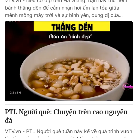
VTV.vn - Nếu có dịp đến Hà Giang, bạn hãy thử nếm
bánh thắng dền để cảm nhận hơi ấm lan tỏa giữa
mênh mông mây trời và sự bình yên, dung dị của...
PTL Người quê: Chuyện trên cao nguyên
đá
VTV.vn - PTL Người quê tuần này kể về quá trình vươn