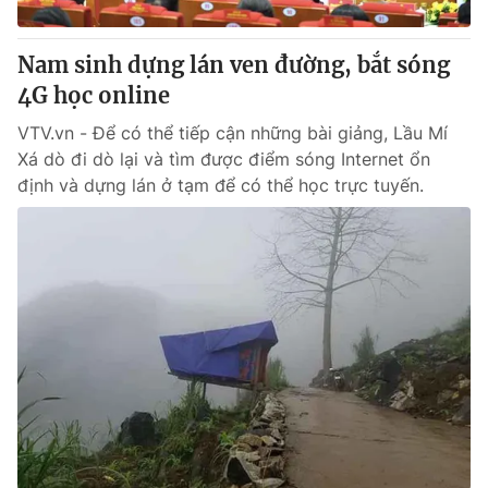
Giấy phép hoạt động báo in và báo điện tử số 483/GP-BTTTT
cấp ngày 29/12/2023
Nam sinh dựng lán ven đường, bắt sóng
Tổng Biên tập:
Vũ Thanh Thủy
4G học online
Phó Tổng Biên tập:
Nguyễn Thị Mỹ Hạnh, Phạm Quốc Thắng,
Nguyễn Trọng Ninh
VTV.vn - Để có thể tiếp cận những bài giảng, Lầu Mí
Tổng đài VTV:
024.38 355 931 - 024.38 355 932
Xá dò đi dò lại và tìm được điểm sóng Internet ổn
Ðiện thoại Thời báo VTV:
024.66 897 897
định và dựng lán ở tạm để có thể học trực tuyến.
Email:
toasoan@vtv.vn
Liên hệ quảng cáo:
024-7300.7108