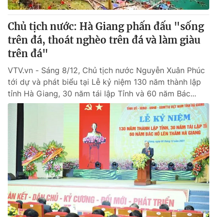
Thị trường 24h
Tấm lòng Việt
Chủ tịch nước: Hà Giang phấn đấu "sống
VTV4
Vươn mình bằng AI
trên đá, thoát nghèo trên đá và làm giàu
trên đá"
VTV9
VTV8
VTV.vn - Sáng 8/12, Chủ tịch nước Nguyễn Xuân Phúc
tới dự và phát biểu tại Lễ kỷ niệm 130 năm thành lập
Liên hệ tòa soạn
English
tỉnh Hà Giang, 30 năm tái lập Tỉnh và 60 năm Bác...
THỜI BÁO VTV
Theo dõi báo trên
Cơ quan chủ quản:
Đài Truyền hình Việt Nam
Cơ quan báo chí:
Thời báo VTV