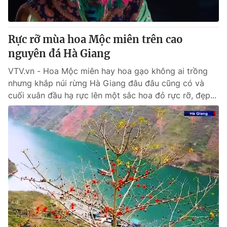
Giao lưu trực tuyến
Sản phẩm
Lịch phát sóng
Thị trường
Rực rỡ mùa hoa Mộc miên trên cao
Tư vấn
nguyên đá Hà Giang
Chuyên mục khác
VTV.vn - Hoa Mộc miên hay hoa gạo không ai trồng
nhưng khắp núi rừng Hà Giang đâu đâu cũng có và
Emagazine
Podcast
cuối xuân đầu hạ rực lên một sắc hoa đỏ rực rỡ, đẹp...
Photo
Infographic
Video
Shorts video
VTV Money
VTV Thể thao
VTV Sức khoẻ
Bất động sản