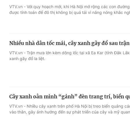
VTV.vn - Với quy hoạch mới, khi Hà Nội mở rộng các con đường
được tính toán để đô thị không bị quá tải vì nắng nóng khắc ngh
Giải trí
Đời sống
Điện ảnh
Du lịch
Nhiều nhà dân tốc mái, cây xanh gãy đổ sau trậ
Âm nhạc
Làm đẹp
VTV.vn - Trận mưa lớn kèm dông lốc tại xã Ea Kar (tỉnh Đắk Lắk
xanh gãy đổ la liệt.
Sao
Chất lượng cuộc sốn
Cây xanh oằn mình “gánh” đèn trang trí, biển q
VTV.vn - Nhiều cây xanh trên phố Hà Nội bị treo biển quảng cáo
vào thân, gây ảnh hưởng đến sự phát triển của cây và mỹ quan 