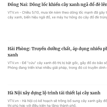
Đồng Nai: Dông lốc khiến cây xanh ngã đổ đè lê
VTV.vn - Chiều 5/10, mưa lớn kèm theo dông lốc mạnh đã gây t
cây xanh, biển hiệu ngã đổ, xe máy hư hỏng do cây đổ đè trún
Hải Phòng: Truyền dưỡng chất, áp dụng nhiều p
xanh
VTV.vn - Để "cứu" cây xanh đô thị bị bật gốc, gẫy đổ do bão số
Phòng đang triển khai nhiều giải pháp, trong đó có truyền din
Hà Nội xây dựng lộ trình tái thiết lại cây xanh
VTV.vn - Hà Nội có kế hoạch sẽ trồng bổ sung cây xanh gãy đổ,
thị phù hợp với điều kiện hạ tầng thành phố.