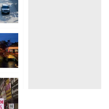
Liên hệ toà soạn
hệ tương lai