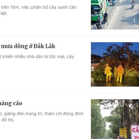
 trên 16m, việc phân bổ cây xanh cần
Góc ảnh
iệt.
Giáo dục
Công nghệ
Tuyển sinh
Hitech Công ng
n mưa dông ở Đắk Lắk
Học trực tuyến
Sản phẩm
) khiến nhiều nhà dân bị tốc mái, cây
g
Thị trường
Tư vấn
uảng cáo
, giăng đèn trang trí, thậm chí đóng đinh
đô thị.