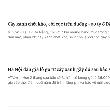
Cây xanh chết khô, còi cọc trên đường 500 tỷ ở 
VTV.vn - Tại TP Đà Nẵng, chỉ với 7 km nhưng hạng mục trồng c
đến nay, phần lớn cây xanh chết khô, số ít còn lại còi cọc gây 
Hà Nội đấu giá lô gỗ từ cây xanh gãy đổ sau bão 
VTV.vn - Hơn 2 tháng sau bão số 3, hiện số lượng gỗ từ 36.00
giá vào thời điểm cuối năm để tránh lãng phí và bảo vệ môi trư