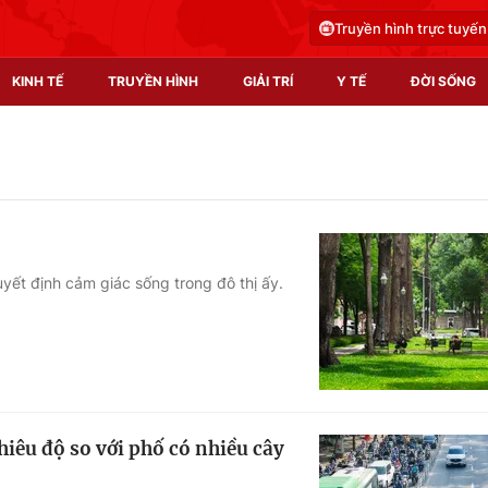
Truyền hình trực tuyến
KINH TẾ
TRUYỀN HÌNH
GIẢI TRÍ
Y TẾ
ĐỜI SỐNG
Pháp luật
Y tế
Truyền hình
Multimedia
Phim VTV
Video
uyết định cảm giác sống trong đô thị ấy.
Hậu trường
Shorts video
Nhân vật
Podcast
Khán giả
EMagazine
Giải sao mai
Photo
êu độ so với phố có nhiều cây
Infographic