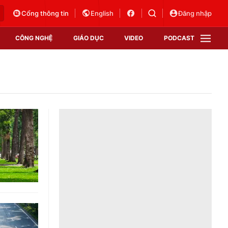
Cổng thông tin
English
Đăng nhập
CÔNG NGHỆ
GIÁO DỤC
VIDEO
PODCAST
VTV Money
VTV Thể thao
VTV Sức khoẻ
Bất động sản
Thị trường 24h
Tấm lòng Việt
Vươn mình bằng AI
VTV4
VTV8
VTV9
Lịch phát sóng
Giao lưu trực tuyến
Sự kiện