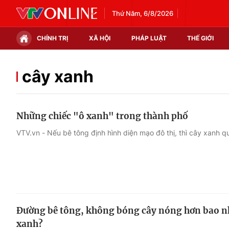
Thứ Năm, 6/8/2026
CHÍNH TRỊ
XÃ HỘI
PHÁP LUẬT
THẾ GIỚI
Chính trị
Xã hội
cây xanh
Thế giới
Kinh tế
Những chiếc "ô xanh" trong thành phố
Tin tức
Tài chính
VTV.vn - Nếu bê tông định hình diện mạo đô thị, thì cây xanh q
Thế giới đó đây
Thị trường
Câu chuyện quốc tế
Góc doanh nghiệp
Dữ liệu và đời sống
Đường bê tông, không bóng cây nóng hơn bao nhi
xanh?