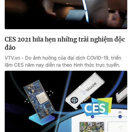
Giao lưu trực tuyến
Sản phẩm
Lịch phát sóng
Thị trường
Tư vấn
CES 2021 hứa hẹn những trải nghiệm độc
Chuyên mục khác
đáo
Emagazine
Podcast
VTV.vn - Do ảnh hưởng của đại dịch COVID-19, triển
lãm CES năm nay diễn ra theo hình thức trực tuyến.
Photo
Infographic
Video
Shorts video
VTV Money
VTV Thể thao
VTV Sức khoẻ
Bất động sản