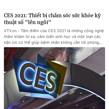
Cơ quan báo chí:
Thời báo VTV
Giấy phép hoạt động báo in và báo điện tử số 483/GP-BTTTT
CES 2021: Thiết bị chăm sóc sức khỏe kỹ
cấp ngày 29/12/2023
thuật số "lên ngôi"
Tổng Biên tập:
Vũ Thanh Thủy
VTV.vn - Tâm điểm của CES 2021 là những công nghệ
Phó Tổng Biên tập:
Nguyễn Thị Mỹ Hạnh, Phạm Quốc Thắng,
thăm khám từ xa, cảm biến sinh học và một loạt các
Nguyễn Trọng Ninh
tiện ích có thể giúp bệnh nhân không cần tới phòng...
Tổng đài VTV:
024.38 355 931 - 024.38 355 932
Ðiện thoại Thời báo VTV:
024.66 897 897
Email:
toasoan@vtv.vn
Liên hệ quảng cáo:
024-7300.7108