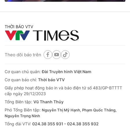
THỜI BÁO VTV
® Cấm sao chép dưới mọi hình thức nếu không có sự chấp
thuận bằng văn bản. Ghi rõ nguồn VTV.vn khi phát hành lại
thông tin từ website này.
Theo dõi báo trên
Cơ quan chủ quản:
Đài Truyền hình Việt Nam
Cơ quan báo chí:
Thời báo VTV
Giấy phép hoạt động báo in và báo điện tử số 483/GP-BTTTT
cấp ngày 29/12/2023
Tổng Biên tập:
Vũ Thanh Thủy
Phó Tổng Biên tập:
Nguyễn Thị Mỹ Hạnh, Phạm Quốc Thắng,
Nguyễn Trọng Ninh
Tổng đài VTV:
024.38 355 931 - 024.38 355 932