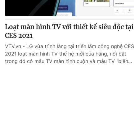
Thị trường 24h
Tấm lòng Việt
VTV4
Vươn mình bằng AI
Loạt màn hình TV với thiết kế siêu độc tại
CES 2021
VTV9
VTV8
VTV.vn - LG vừa trình làng tại triển lãm công nghệ CES
2021 loạt màn hình TV thế hệ mới của hãng, nổi bật
Liên hệ tòa soạn
English
trong đó có mẫu TV màn hình cuộn và mẫu TV "biến...
THỜI BÁO VTV
Theo dõi báo trên
Cơ quan chủ quản:
Đài Truyền hình Việt Nam