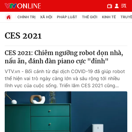
CHÍNH TRỊ
XÃ HỘI
PHÁP LUẬT
THẾ GIỚI
KINH TẾ
TRUYỀ
CES 2021
Chuyên mục
CES 2021: Chiêm ngưỡng robot dọn nhà,
Chính trị
nấu ăn, đánh đàn piano cực "đỉnh"
VTV.vn - Bối cảnh từ đại dịch COVID-19 đã giúp robot
Xã hội
thể hiện vai trò ngày càng lớn và sâu rộng tới nhiều
lĩnh vực của cuộc sống. Triển lãm CES 2021 cũng...
Pháp luật
Y tế
Thế giới