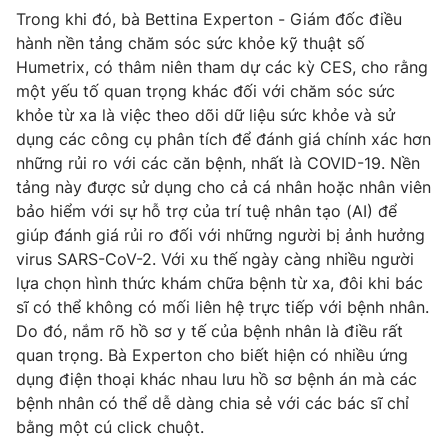
Trong khi đó, bà Bettina Experton - Giám đốc điều
hành nền tảng chăm sóc sức khỏe kỹ thuật số
Humetrix, có thâm niên tham dự các kỳ CES, cho rằng
một yếu tố quan trọng khác đối với chăm sóc sức
THỜI BÁO VTV
khỏe từ xa là việc theo dõi dữ liệu sức khỏe và sử
dụng các công cụ phân tích để đánh giá chính xác hơn
những rủi ro với các căn bệnh, nhất là COVID-19. Nền
tảng này được sử dụng cho cả cá nhân hoặc nhân viên
Theo dõi báo trên
bảo hiểm với sự hỗ trợ của trí tuệ nhân tạo (AI) để
giúp đánh giá rủi ro đối với những người bị ảnh hưởng
Cơ quan chủ quản:
Đài Truyền hình Việt Nam
virus SARS-CoV-2. Với xu thế ngày càng nhiều người
Cơ quan báo chí:
Thời báo VTV
lựa chọn hình thức khám chữa bệnh từ xa, đôi khi bác
sĩ có thể không có mối liên hệ trực tiếp với bệnh nhân.
Giấy phép hoạt động báo in và báo điện tử số 483/GP-BTTTT
cấp ngày 29/12/2023
Do đó, nắm rõ hồ sơ y tế của bệnh nhân là điều rất
quan trọng. Bà Experton cho biết hiện có nhiều ứng
Tổng Biên tập:
Vũ Thanh Thủy
dụng điện thoại khác nhau lưu hồ sơ bệnh án mà các
Phó Tổng Biên tập:
Nguyễn Thị Mỹ Hạnh, Phạm Quốc Thắng,
bệnh nhân có thể dễ dàng chia sẻ với các bác sĩ chỉ
Nguyễn Trọng Ninh
bằng một cú click chuột.
Tổng đài VTV:
024.38 355 931 - 024.38 355 932