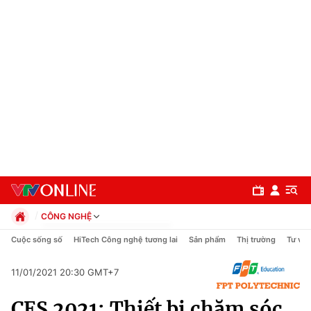
CÔNG NGHỆ
Chính trị
Cuộc sống số
HiTech Công nghệ tương lai
Sản phẩm
Thị trường
Tư vấn
Xã hội
Pháp luật
11/01/2021 20:30 GMT+7
Chuyên mục
Kinh tế
CES 2021: Thiết bị chăm sóc
Thể thao