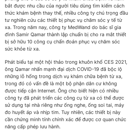
bắt được nhu cầu của người tiêu dùng tìm kiếm cách
Photo
Infographic
thức khám bệnh thay thế, nhiều công ty chú trọng đầu
tư nghiên cứu các thiết bị phục vụ chăm sóc y tế từ
Video
Shorts video
xa. Trong năm nay, công ty MedWand do bác sĩ gia
đình Samir Qamar thành lập chuẩn bị cho ra mắt thiết
bị sở hữu 10 công cụ chẩn đoán phục vụ chăm sóc
VTV Money
VTV Thể thao
sức khỏe từ xa.
VTV Sức khoẻ
Bất động sản
Phát biểu tại một hội thảo trong khuôn khổ CES 2021,
ông Qamar nhấn mạnh đại dịch COVID-19 đã bộc lộ
những lỗ hổng trong dịch vụ khám chữa bệnh từ xa,
Thị trường 24h
Tấm lòng Việt
trong đó có vấn đề là một bộ phận dân cư không
được tiếp cận Internet. Ông cho biết hiện có nhiều
VTV4
Vươn mình bằng AI
công ty đã phát triển các công cụ từ xa có thể được
sử dụng tại nhà riêng như ống nghe, ống soi tai, máy
đo huyết áp và nhịp tim. Tuy nhiên, các thiết bị này
VTV9
VTV8
cần chứng minh tính chính xác để được cơ quan chức
năng cấp phép lưu hành.
Liên hệ tòa soạn
English