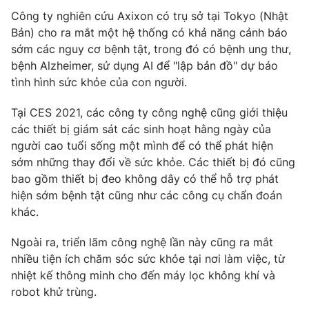
Ðiện thoại Thời báo VTV:
024.66 897 897
Công ty nghiên cứu Axixon có trụ sở tại Tokyo (Nhật
Email:
toasoan@vtv.vn
Bản) cho ra mắt một hệ thống có khả năng cảnh báo
Liên hệ quảng cáo:
024-7300.7108
sớm các nguy cơ bệnh tật, trong đó có bệnh ung thư,
bệnh Alzheimer, sử dụng AI để "lập bản đồ" dự báo
tình hình sức khỏe của con người.
Tại CES 2021, các công ty công nghệ cũng giới thiệu
các thiết bị giám sát các sinh hoạt hằng ngày của
người cao tuổi sống một mình để có thể phát hiện
sớm những thay đổi về sức khỏe. Các thiết bị đó cũng
bao gồm thiết bị đeo không dây có thể hỗ trợ phát
hiện sớm bệnh tật cũng như các công cụ chẩn đoán
khác.
® Cấm sao chép dưới mọi hình thức nếu không có sự chấp
Ngoài ra, triển lãm công nghệ lần này cũng ra mắt
thuận bằng văn bản. Ghi rõ nguồn VTV.vn khi phát hành lại
nhiều tiện ích chăm sóc sức khỏe tại nơi làm việc, từ
thông tin từ website này.
nhiệt kế thông minh cho đến máy lọc không khí và
robot khử trùng.