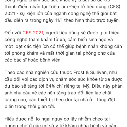
Phim VTV
Giải trí
thành điểm nhấn tại Triển lãm Điện tử tiêu dùng (CES)
Hậu trường
2021 - sự kiện lớn của ngành công nghệ thế giới bắt
Điện ảnh
đầu diễn ra trong ngày 11/1 theo hình thức trực tuyến.
Đời sống
Nhân vật
Âm nhạc
Đến với
CES 2021
, người tiêu dùng sẽ được giới thiệu
Du lịch
Khán giả
Giáo dục
công nghệ thăm khám từ xa, cảm biến sinh học và
Sao
Làm đẹp
một loạt các tiện ích có thể giúp bệnh nhân không cần
Giải sao mai
Tuyển sinh
tới phòng khám và mất thời gian tại phòng chờ của
Công nghệ
Chất lượng cuộc sống
các bác sĩ hoặc bệnh viện.
Học trực tuyến
Hitech Công nghệ tương lai
Giao lưu trực tuyến
Theo các nhà nghiên cứu thuộc Frost & Sullivan, nhu
Sản phẩm
cầu đối với các dịch vụ chăm sóc sức khỏe từ xa được
dự báo sẽ tăng tới 64% chỉ riêng tại Mỹ. Điều này phản
Lịch phát sóng
Thị trường
ánh nhu cầu về các nền tảng trao đổi liên lạc chất
lượng cao, các thiết bị theo dõi tại nhà ở... tăng đột
Tư vấn
biến trong thời gian tới.
Chuyên mục khác
Hiểu được nỗi lo ngại nguy cơ lây nhiễm chéo tại
Emagazine
Podcast
phòng chờ ở các cơ sở y tế khám chữa bệnh và nắm