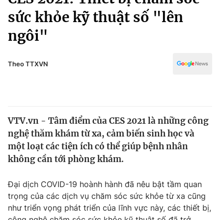
Chính trị
Truyền hình
sức khỏe kỹ thuật số "lên
Văn hóa - Giải trí
Xã hội
ngôi"
Y tế
Đời sống
Pháp luật
Công nghệ
Theo TTXVN
Giáo dục
Y tế
Thế giới
VTV.vn - Tâm điểm của CES 2021 là những công
nghệ thăm khám từ xa, cảm biến sinh học và
Tin tức
Kinh tế
một loạt các tiện ích có thể giúp bệnh nhân
Thế giới đó đây
không cần tới phòng khám.
Tài chính
Dữ liệu và đời sống
Câu chuyện quốc tế
Đại dịch COVID-19 hoành hành đã nêu bật tầm quan
Thị trường
trọng của các dịch vụ chăm sóc sức khỏe từ xa cũng
Truyền hình
Góc doanh nghiệp
như triển vọng phát triển của lĩnh vực này, các thiết bị,
công nghệ chăm sóc sức khỏe kỹ thuật số đã trở