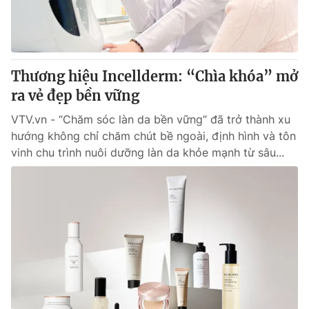
Thị trường 24h
Tấm lòng Việt
VTV4
Vươn mình bằng AI
Thương hiệu Incellderm: “Chìa khóa” mở
VTV9
VTV8
ra vẻ đẹp bền vững
VTV.vn - “Chăm sóc làn da bền vững” đã trở thành xu
Liên hệ tòa soạn
English
hướng không chỉ chăm chút bề ngoài, định hình và tôn
vinh chu trình nuôi dưỡng làn da khỏe mạnh từ sâu...
THỜI BÁO VTV
Theo dõi báo trên
Cơ quan chủ quản:
Đài Truyền hình Việt Nam
Cơ quan báo chí:
Thời báo VTV