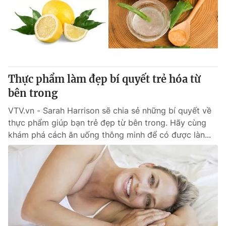
Tin tức
Kinh tế
Thế giới đó đây
Tài chính
Dữ liệu và đời sống
Câu chuyện quốc tế
Thị trường
Thực phẩm làm đẹp bí quyết trẻ hóa từ
Truyền hình
Góc doanh nghiệp
bên trong
Phim VTV
Giải trí
VTV.vn - Sarah Harrison sẽ chia sẻ những bí quyết về
Hậu trường
thực phẩm giúp bạn trẻ đẹp từ bên trong. Hãy cùng
Điện ảnh
khám phá cách ăn uống thông minh để có được làn...
Đời sống
Nhân vật
Âm nhạc
Du lịch
Khán giả
Giáo dục
Sao
Làm đẹp
Giải sao mai
Tuyển sinh
Công nghệ
Chất lượng cuộc sống
Học trực tuyến
Hitech Công nghệ tương lai