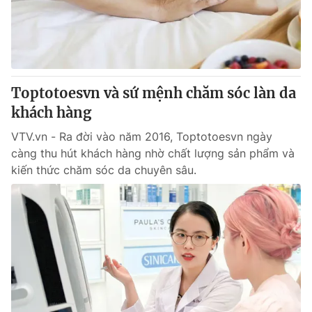
Giao lưu trực tuyến
Sản phẩm
Lịch phát sóng
Thị trường
Tư vấn
Toptotoesvn và sứ mệnh chăm sóc làn da
Chuyên mục khác
khách hàng
Emagazine
Podcast
VTV.vn - Ra đời vào năm 2016, Toptotoesvn ngày
càng thu hút khách hàng nhờ chất lượng sản phẩm và
Photo
Infographic
kiến thức chăm sóc da chuyên sâu.
Video
Shorts video
VTV Money
VTV Thể thao
VTV Sức khoẻ
Bất động sản