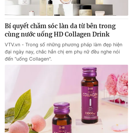
Giấy phép hoạt động báo in và báo điện tử số 483/GP-BTTTT
cấp ngày 29/12/2023
Tổng Biên tập:
Vũ Thanh Thủy
Bí quyết chăm sóc làn da từ bên trong
Phó Tổng Biên tập:
Nguyễn Thị Mỹ Hạnh, Phạm Quốc Thắng,
cùng nước uống HD Collagen Drink
Nguyễn Trọng Ninh
Tổng đài VTV:
024.38 355 931 - 024.38 355 932
VTV.vn - Trong số những phương pháp làm đẹp hiện
Ðiện thoại Thời báo VTV:
024.66 897 897
đại ngày nay, chắc hẳn chị em phụ nữ đều nghe nói
Email:
toasoan@vtv.vn
đến "uống Collagen".
Liên hệ quảng cáo:
024-7300.7108