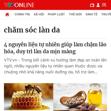
CHÍNH TRỊ
XÃ HỘI
PHÁP LUẬT
THẾ GIỚI
KINH TẾ
TRUYỀ
chăm sóc làn da
Chuyên mục
4 nguyên liệu tự nhiên giúp làm chậm lão
Chính trị
hóa, duy trì làn da mịn màng
VTV.vn - Trong bối cảnh xu hướng làm đẹp an toàn lên
Xã hội
ngôi, nhiều nguyên liệu tự nhiên quen thuộc được ưa
chuộng nhờ khả năng nuôi dưỡng da, hỗ trợ làm...
Pháp luật
Y tế
Thế giới