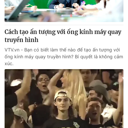
Giấy phép hoạt động báo in và báo điện tử số 483/GP-BTTTT
cấp ngày 29/12/2023
Tổng Biên tập:
Vũ Thanh Thủy
Phó Tổng Biên tập:
Nguyễn Thị Mỹ Hạnh, Phạm Quốc Thắng,
Cách tạo ấn tượng với ống kính máy quay
Nguyễn Trọng Ninh
truyền hình
Tổng đài VTV:
024.38 355 931 - 024.38 355 932
Ðiện thoại Thời báo VTV:
024.66 897 897
VTV.vn - Bạn có biết làm thế nào để tạo ấn tượng với
Email:
toasoan@vtv.vn
ống kính máy quay truyền hình? Bí quyết là không cảm
xúc.
Liên hệ quảng cáo:
024-7300.7108