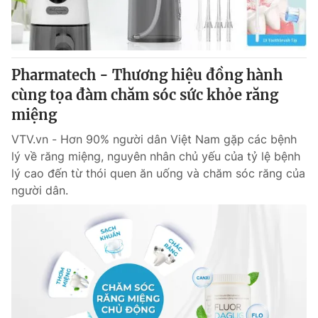
Giao lưu trực tuyến
Sản phẩm
Lịch phát sóng
Thị trường
Tư vấn
Pharmatech - Thương hiệu đồng hành
cùng tọa đàm chăm sóc sức khỏe răng
Chuyên mục khác
miệng
Emagazine
Podcast
VTV.vn - Hơn 90% người dân Việt Nam gặp các bệnh
lý về răng miệng, nguyên nhân chủ yếu của tỷ lệ bệnh
Photo
Infographic
lý cao đến từ thói quen ăn uống và chăm sóc răng của
người dân.
Video
Shorts video
VTV Money
VTV Thể thao
VTV Sức khoẻ
Bất động sản