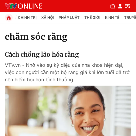
CHÍNH TRỊ
XÃ HỘI
PHÁP LUẬT
THẾ GIỚI
KINH TẾ
TRUYỀ
chăm sóc răng
Chuyên mục
Cách chống lão hóa răng
Chính trị
VTV.vn - Nhờ vào sự kỳ diệu của nha khoa hiện đại,
việc con người cần một bộ răng giả khi lớn tuổi đã trở
Xã hội
nên hiếm hoi hơn bình thường.
Pháp luật
Y tế
Thế giới