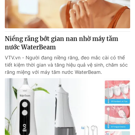
Tin tức
Kinh tế
Thế giới đó đây
Tài chính
Dữ liệu và đời sống
Câu chuyện quốc tế
Thị trường
Niềng răng bớt gian nan nhờ máy tăm
nước WaterBeam
Truyền hình
Góc doanh nghiệp
VTV.vn - Người đang niềng răng, đeo mắc cài có thể
Phim VTV
Giải trí
tiết kiệm thời gian và tăng hiệu quả vệ sinh, chăm sóc
Hậu trường
răng miệng với máy tăm nước WaterBeam.
Điện ảnh
Đời sống
Nhân vật
Âm nhạc
Du lịch
Khán giả
Giáo dục
Sao
Làm đẹp
Giải sao mai
Tuyển sinh
Công nghệ
Chất lượng cuộc sống
Học trực tuyến
Hitech Công nghệ tương lai