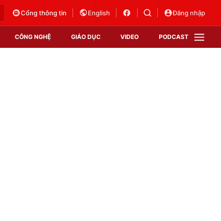
Cổng thông tin
English
Đăng nhập
CÔNG NGHỆ
GIÁO DỤC
VIDEO
PODCAST
VTV Money
VTV Thể thao
VTV Sức khoẻ
Bất động sản
Thị trường 24h
Tấm lòng Việt
Vươn mình bằng AI
VTV4
VTV8
VTV9
Lịch phát sóng
Giao lưu trực tuyến
Sự kiện