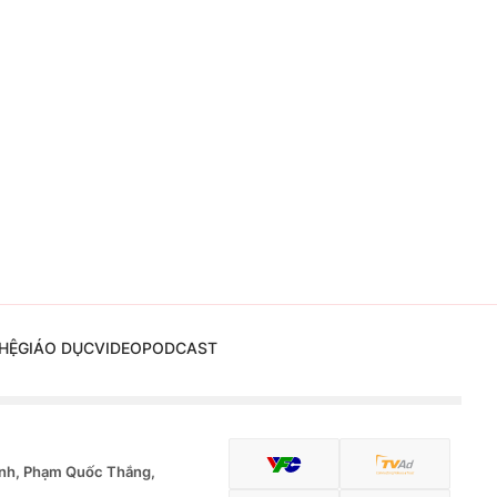
HỆ
GIÁO DỤC
VIDEO
PODCAST
nh, Phạm Quốc Thắng,