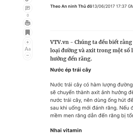
Theo An ninh Thủ đô
13/06/2017 17:37 G
0
Giải trí
Đời sống
Điện ảnh
Du lịch
VTV.vn - Chúng ta đều biết rằng
loại đường và axit trong một số
Âm nhạc
Làm đẹp
hưởng đến răng.
Sao
Chất lượng cuộc sốn
Nước ép trái cây
Nước trái cây có hàm lượng đường
sẽ chuyển thành axit ảnh hưởng đế
nước trái cây, nên dùng ống hút để
sau khi uống mới đánh răng. Nếu đ
mềm men răng dẫn đến răng bị tổ
Nhai vitamin