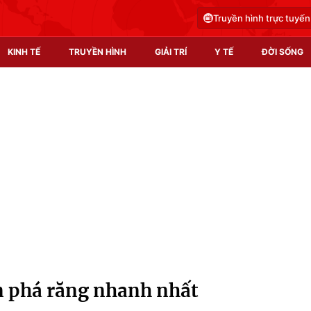
Truyền hình trực tuyến
KINH TẾ
TRUYỀN HÌNH
GIẢI TRÍ
Y TẾ
ĐỜI SỐNG
Pháp luật
Y tế
Truyền hình
Multimedia
Phim VTV
Video
Hậu trường
Shorts video
Nhân vật
Podcast
Khán giả
EMagazine
Giải sao mai
Photo
 phá răng nhanh nhất
Infographic