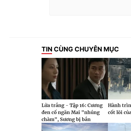
TIN CÙNG CHUYÊN MỤC
Lửa trắng - Tập 16: Cương
Hành trìn
đen cố ngăn Mai "nhúng
cốt lõi c
chàm", Sương bị bắn