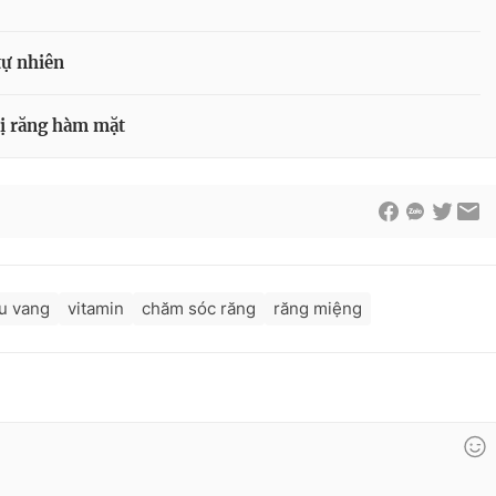
tự nhiên
trị răng hàm mặt
u vang
vitamin
chăm sóc răng
răng miệng