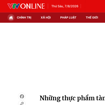
Thứ Sáu, 7/8/2026
CHÍNH TRỊ
XÃ HỘI
PHÁP LUẬT
THẾ GIỚI
Chính trị
Xã hội
Thế giới
Kinh tế
Tin tức
Tài chính
Thế giới đó đây
Thị trường
Câu chuyện quốc tế
Góc doanh nghiệp
Dữ liệu và đời sống
Những thực phẩm tàn