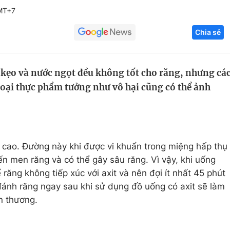
MT+7
Góc ảnh
Chia sẻ
Giáo dục
Công nghệ
Tuyển sinh
Hitech Công ng
 kẹo và nước ngọt đều không tốt cho răng, nhưng cá
 loại thực phẩm tưởng như vô hại cũng có thể ảnh
Học trực tuyến
Sản phẩm
g
Thị trường
Tư vấn
 cao. Đường này khi được vi khuẩn trong miệng hấp thụ
n men răng và có thể gây sâu răng. Vì vậy, khi uống
 răng không tiếp xúc với axit và nên đợi ít nhất 45 phút
ánh răng ngay sau khi sử dụng đồ uống có axit sẽ làm
n thương.