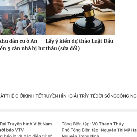
khu dân cư ở An
Lấy ý kiến dự thảo Luật Đấu
ến 5 căn nhà bị hư
thầu (sửa đổi)
UẬT
THẾ GIỚI
KINH TẾ
TRUYỀN HÌNH
GIẢI TRÍ
Y TẾ
ĐỜI SỐNG
CÔNG NG
Đài Truyền hình Việt Nam
Tổng Biên tập:
Vũ Thanh Thủy
hời báo VTV
Phó Tổng Biên tập:
Nguyễn Thị Mỹ Hạ
g báo in và báo điện tử số
Nguyễn Trọng Ninh