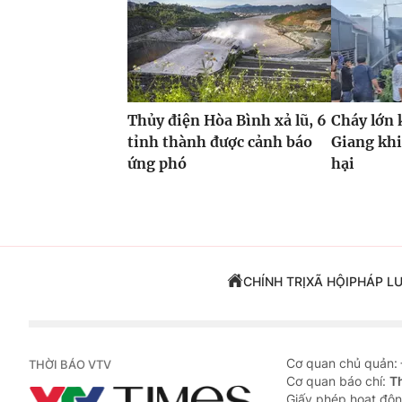
Thủy điện Hòa Bình xả lũ, 6
Cháy lớn 
tỉnh thành được cảnh báo
Giang khi
ứng phó
hại
CHÍNH TRỊ
XÃ HỘI
PHÁP L
Cơ quan chủ quản:
THỜI BÁO VTV
Cơ quan báo chí:
T
Giấy phép hoạt độn