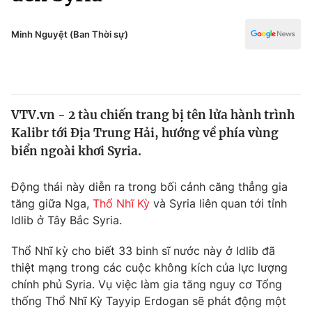
Chính trị
Truyền hình
Văn hóa - Giải trí
Minh Nguyệt (Ban Thời sự)
Xã hội
Y tế
Đời sống
Pháp luật
Công nghệ
Giáo dục
VTV.vn - 2 tàu chiến trang bị tên lửa hành trình
Y tế
Kalibr tới Địa Trung Hải, hướng về phía vùng
biển ngoài khơi Syria.
Thế giới
Động thái này diễn ra trong bối cảnh căng thẳng gia
Tin tức
tăng giữa Nga,
Thổ Nhĩ Kỳ
và Syria liên quan tới tỉnh
Kinh tế
Idlib ở Tây Bắc Syria.
Thế giới đó đây
Tài chính
Dữ liệu và đời sống
Câu chuyện quốc tế
Thổ Nhĩ kỳ cho biết 33 binh sĩ nước này ở Idlib đã
Thị trường
thiệt mạng trong các cuộc không kích của lực lượng
chính phủ Syria. Vụ việc làm gia tăng nguy cơ Tổng
Truyền hình
Góc doanh nghiệp
thống Thổ Nhĩ Kỳ Tayyip Erdogan sẽ phát động một