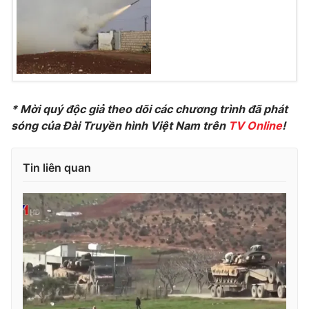
Photo
Infographic
Video
Shorts video
VTV Money
VTV Thể thao
* Mời quý độc giả theo dõi các chương trình đã phát
sóng của Đài Truyền hình Việt Nam trên
TV Online
!
VTV Sức khoẻ
Bất động sản
Tin liên quan
Thị trường 24h
Tấm lòng Việt
VTV4
Vươn mình bằng AI
VTV9
VTV8
Liên hệ tòa soạn
English