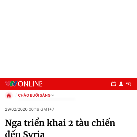
CHÀO BUỔI SÁNG
Chính trị
29/02/2020 06:16 GMT+7
Xã hội
Nga triển khai 2 tàu chiến
Pháp luật
Chuyên mục
Kinh tế
đến Syria
Thể thao