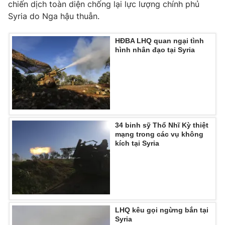
Phim VTV
chiến dịch toàn diện chống lại lực lượng chính phủ
Giải trí
Syria do Nga hậu thuẫn.
Hậu trường
Điện ảnh
Đời sống
HĐBA LHQ quan ngại tình
Nhân vật
hình nhân đạo tại Syria
Âm nhạc
Du lịch
Khán giả
Giáo dục
Sao
Làm đẹp
Giải sao mai
Tuyển sinh
Công nghệ
Chất lượng cuộc sống
Học trực tuyến
Hitech Công nghệ tương lai
34 binh sỹ Thổ Nhĩ Kỳ thiệt
Giao lưu trực tuyến
mạng trong các vụ không
Sản phẩm
kích tại Syria
Lịch phát sóng
Thị trường
Tư vấn
Chuyên mục khác
LHQ kêu gọi ngừng bắn tại
Emagazine
Podcast
Syria