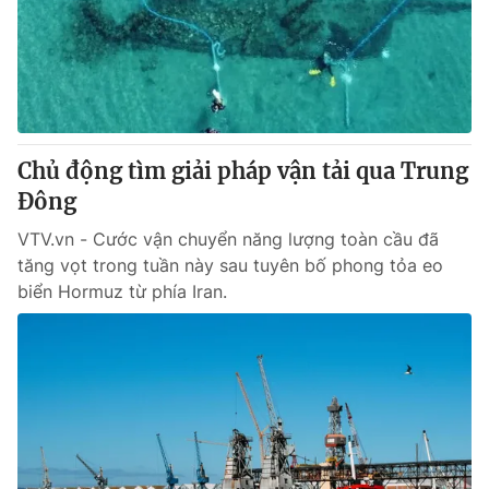
Tin tức
Kinh tế
Thế giới đó đây
Tài chính
Dữ liệu và đời sống
Câu chuyện quốc tế
Thị trường
Chủ động tìm giải pháp vận tải qua Trung
Truyền hình
Góc doanh nghiệp
Đông
Phim VTV
Giải trí
VTV.vn - Cước vận chuyển năng lượng toàn cầu đã
Hậu trường
tăng vọt trong tuần này sau tuyên bố phong tỏa eo
Điện ảnh
biển Hormuz từ phía Iran.
Đời sống
Nhân vật
Âm nhạc
Du lịch
Khán giả
Giáo dục
Sao
Làm đẹp
Giải sao mai
Tuyển sinh
Công nghệ
Chất lượng cuộc sống
Học trực tuyến
Hitech Công nghệ tương lai