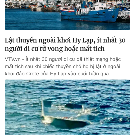
Giao lưu trực tuyến
Sản phẩm
Lịch phát sóng
Thị trường
Tư vấn
Lật thuyền ngoài khơi Hy Lạp, ít nhất 30
Chuyên mục khác
người di cư tử vong hoặc mất tích
Emagazine
Podcast
VTV.vn - Ít nhất 30 người di cư đã thiệt mạng hoặc
mất tích sau khi chiếc thuyền chở họ bị lật ở ngoài
Photo
Infographic
khơi đảo Crete của Hy Lạp vào cuối tuần qua.
Video
Shorts video
VTV Money
VTV Thể thao
VTV Sức khoẻ
Bất động sản