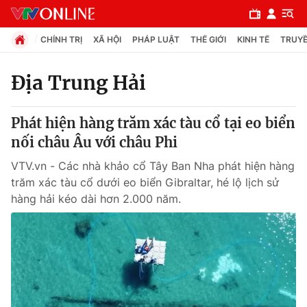
CHÍNH TRỊ
XÃ HỘI
PHÁP LUẬT
THẾ GIỚI
KINH TẾ
TRUYỀ
Địa Trung Hải
Chuyên mục
Phát hiện hàng trăm xác tàu cổ tại eo biển
Chính trị
nối châu Âu với châu Phi
VTV.vn - Các nhà khảo cổ Tây Ban Nha phát hiện hàng
Xã hội
trăm xác tàu cổ dưới eo biển Gibraltar, hé lộ lịch sử
hàng hải kéo dài hơn 2.000 năm.
Pháp luật
Y tế
Thế giới