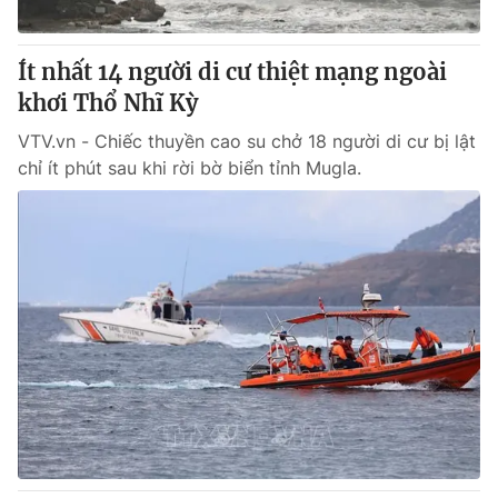
® Cấm sao chép dưới mọi hình thức nếu không có sự chấp
Ít nhất 14 người di cư thiệt mạng ngoài
thuận bằng văn bản. Ghi rõ nguồn VTV.vn khi phát hành lại
khơi Thổ Nhĩ Kỳ
thông tin từ website này.
VTV.vn - Chiếc thuyền cao su chở 18 người di cư bị lật
chỉ ít phút sau khi rời bờ biển tỉnh Mugla.