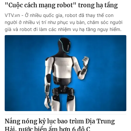
"Cuộc cách mạng robot" trong hạ tầng
VTV.vn - Ở nhiều quốc gia, robot đã thay thế con
người ở nhiều vị trí như phục vụ bàn, chăm sóc người
già và robot đi làm các nhiệm vụ hạ tầng nguy hiểm.
Nắng nóng kỷ lục bao trùm Địa Trung
Hải, nước biển ấm hơn 6 độ C