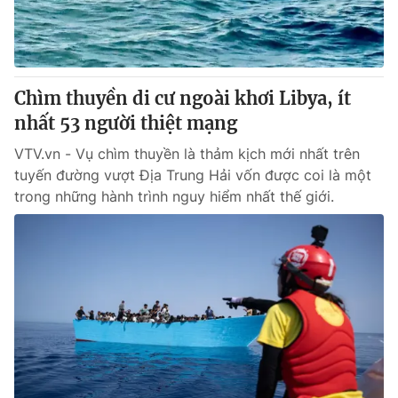
Thị trường 24h
Tấm lòng Việt
VTV4
Vươn mình bằng AI
Chìm thuyền di cư ngoài khơi Libya, ít
VTV9
VTV8
nhất 53 người thiệt mạng
VTV.vn - Vụ chìm thuyền là thảm kịch mới nhất trên
Liên hệ tòa soạn
English
tuyến đường vượt Địa Trung Hải vốn được coi là một
trong những hành trình nguy hiểm nhất thế giới.
THỜI BÁO VTV
Theo dõi báo trên
Cơ quan chủ quản:
Đài Truyền hình Việt Nam
Cơ quan báo chí:
Thời báo VTV