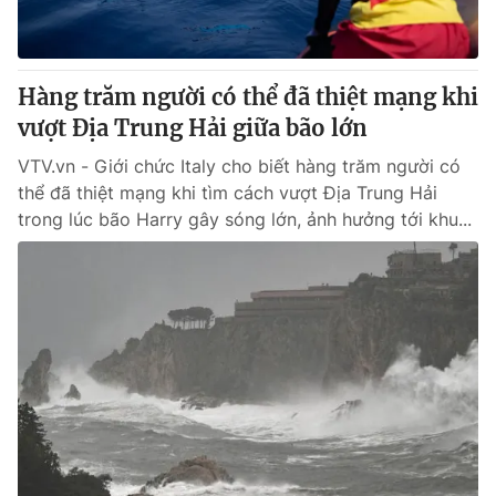
Giấy phép hoạt động báo in và báo điện tử số 483/GP-BTTTT
cấp ngày 29/12/2023
Tổng Biên tập:
Vũ Thanh Thủy
Hàng trăm người có thể đã thiệt mạng khi
Phó Tổng Biên tập:
Nguyễn Thị Mỹ Hạnh, Phạm Quốc Thắng,
vượt Địa Trung Hải giữa bão lớn
Nguyễn Trọng Ninh
Tổng đài VTV:
024.38 355 931 - 024.38 355 932
VTV.vn - Giới chức Italy cho biết hàng trăm người có
Ðiện thoại Thời báo VTV:
024.66 897 897
thể đã thiệt mạng khi tìm cách vượt Địa Trung Hải
Email:
toasoan@vtv.vn
trong lúc bão Harry gây sóng lớn, ảnh hưởng tới khu...
Liên hệ quảng cáo:
024-7300.7108