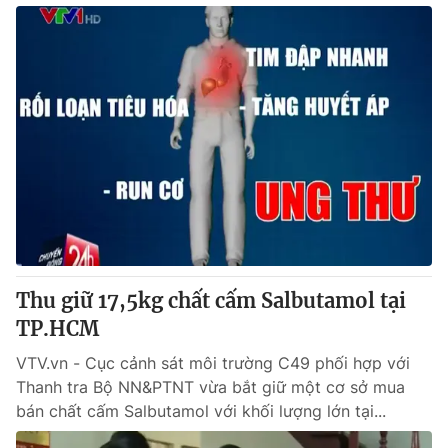
Thu giữ 17,5kg chất cấm Salbutamol tại
TP.HCM
VTV.vn - Cục cảnh sát môi trường C49 phối hợp với
Thanh tra Bộ NN&PTNT vừa bắt giữ một cơ sở mua
bán chất cấm Salbutamol với khối lượng lớn tại...