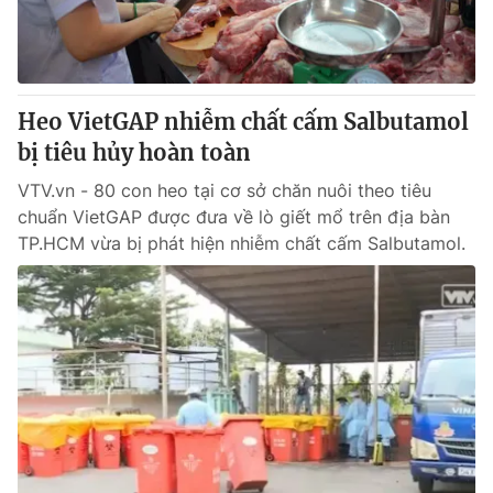
Thị trường 24h
Tấm lòng Việt
VTV4
Vươn mình bằng AI
Heo VietGAP nhiễm chất cấm Salbutamol
VTV9
VTV8
bị tiêu hủy hoàn toàn
VTV.vn - 80 con heo tại cơ sở chăn nuôi theo tiêu
Liên hệ tòa soạn
English
chuẩn VietGAP được đưa về lò giết mổ trên địa bàn
TP.HCM vừa bị phát hiện nhiễm chất cấm Salbutamol.
THỜI BÁO VTV
Theo dõi báo trên
Cơ quan chủ quản:
Đài Truyền hình Việt Nam
Cơ quan báo chí:
Thời báo VTV