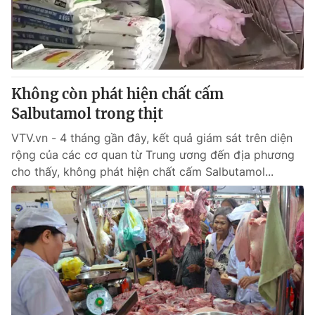
Giao lưu trực tuyến
Sản phẩm
Lịch phát sóng
Thị trường
Tư vấn
Không còn phát hiện chất cấm
Chuyên mục khác
Salbutamol trong thịt
Emagazine
Podcast
VTV.vn - 4 tháng gần đây, kết quả giám sát trên diện
rộng của các cơ quan từ Trung ương đến địa phương
Photo
Infographic
cho thấy, không phát hiện chất cấm Salbutamol...
Video
Shorts video
VTV Money
VTV Thể thao
VTV Sức khoẻ
Bất động sản