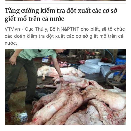
Tăng cường kiểm tra đột xuất các cơ sở
® Cấm sao chép dưới mọi hình thức nếu không có sự chấp
giết mổ trên cả nước
thuận bằng văn bản. Ghi rõ nguồn VTV.vn khi phát hành lại
thông tin từ website này.
VTV.vn - Cục Thú y, Bộ NN&PTNT cho biết, sẽ tổ chức
các đoàn kiểm tra đột xuất các cơ sở giết mổ trên cả
nước.