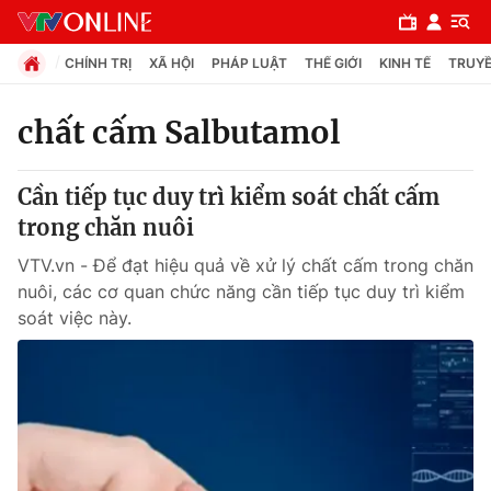
CHÍNH TRỊ
XÃ HỘI
PHÁP LUẬT
THẾ GIỚI
KINH TẾ
TRUYỀ
chất cấm Salbutamol
Chuyên mục
Cần tiếp tục duy trì kiểm soát chất cấm
Chính trị
trong chăn nuôi
VTV.vn - Để đạt hiệu quả về xử lý chất cấm trong chăn
Xã hội
nuôi, các cơ quan chức năng cần tiếp tục duy trì kiểm
soát việc này.
Pháp luật
Y tế
Thế giới