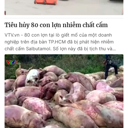
Giấy phép hoạt động báo in và báo điện tử số 483/GP-BTTTT
cấp ngày 29/12/2023
Tổng Biên tập:
Vũ Thanh Thủy
Tiêu hủy 80 con lợn nhiễm chất cấm
Phó Tổng Biên tập:
Nguyễn Thị Mỹ Hạnh, Phạm Quốc Thắng,
Nguyễn Trọng Ninh
VTV.vn - 80 con lợn tại lò giết mổ của một doanh
Tổng đài VTV:
024.38 355 931 - 024.38 355 932
nghiệp trên địa bàn TP.HCM đã bị phát hiện nhiễm
Ðiện thoại Thời báo VTV:
024.66 897 897
chất cấm Salbutamol. Số lợn này đã bị tịch thu và...
Email:
toasoan@vtv.vn
Liên hệ quảng cáo:
024-7300.7108