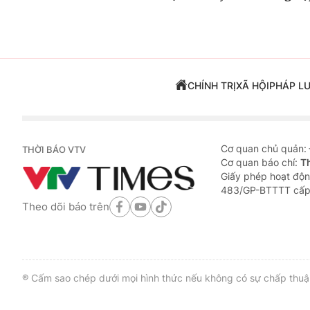
CHÍNH TRỊ
XÃ HỘI
PHÁP L
Cơ quan chủ quản:
THỜI BÁO VTV
Cơ quan báo chí:
T
Giấy phép hoạt độn
483/GP-BTTTT cấp
Theo dõi báo trên
® Cấm sao chép dưới mọi hình thức nếu không có sự chấp thuận 