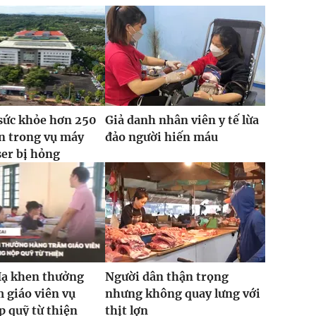
sức khỏe hơn 250
Giả danh nhân viên y tế lừa
n trong vụ máy
đảo người hiến máu
ser bị hỏng
Hạ khen thưởng
Người dân thận trọng
 giáo viên vụ
nhưng không quay lưng với
 quỹ từ thiện
thịt lợn