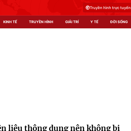
Truyền hình trực tuyến
KINH TẾ
TRUYỀN HÌNH
GIẢI TRÍ
Y TẾ
ĐỜI SỐNG
Pháp luật
Y tế
Truyền hình
Multimedia
Phim VTV
Video
Hậu trường
Shorts video
Nhân vật
Podcast
Khán giả
EMagazine
Giải sao mai
Photo
n liệu thông dụng nên không bị
Infographic