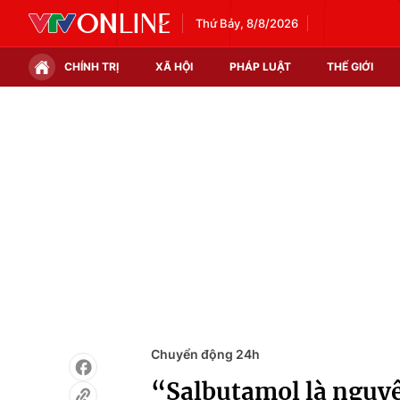
Thứ Bảy, 8/8/2026
CHÍNH TRỊ
XÃ HỘI
PHÁP LUẬT
THẾ GIỚI
Chính trị
Xã hội
Thế giới
Kinh tế
Tin tức
Tài chính
Thế giới đó đây
Thị trường
Câu chuyện quốc tế
Góc doanh nghiệp
Dữ liệu và đời sống
Chuyển động 24h
“Salbutamol là nguyê