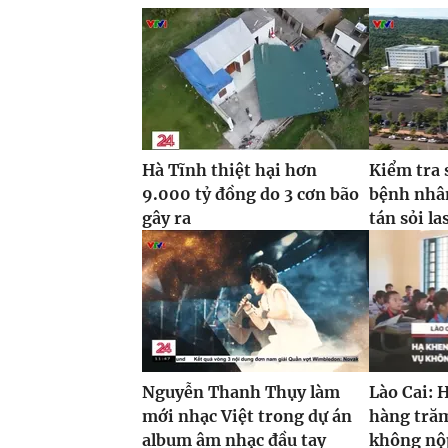
Hà Tĩnh thiệt hại hơn
Kiểm tra 
9.000 tỷ đồng do 3 cơn bão
bệnh nhâ
gây ra
tán sỏi la
Nguyễn Thanh Thụy làm
Lào Cai: 
mới nhạc Việt trong dự án
hàng trăm
album âm nhạc đầu tay
không nộp