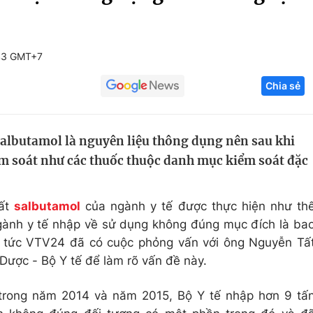
Góc ảnh
43 GMT+7
Giáo dục
Công nghệ
Chia sẻ
Tuyển sinh
Hitech Công ng
Học trực tuyến
Sản phẩm
 salbutamol là nguyên liệu thông dụng nên sau khi
g
Thị trường
m soát như các thuốc thuộc danh mục kiểm soát đặc
Tư vấn
hất
salbutamol
của ngành y tế được thực hiện như th
gành y tế nhập về sử dụng không đúng mục đích là ba
in tức VTV24 đã có cuộc phỏng vấn với ông Nguyễn Tấ
Dược - Bộ Y tế để làm rõ vấn đề này.
 trong năm 2014 và năm 2015, Bộ Y tế nhập hơn 9 tấ