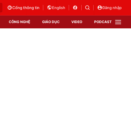
Cổng thông tin
English
Đăng nhập
CÔNG NGHỆ
GIÁO DỤC
VIDEO
PODCAST
VTV Money
VTV Thể thao
VTV Sức khoẻ
Bất động sản
Thị trường 24h
Tấm lòng Việt
Vươn mình bằng AI
VTV4
VTV8
VTV9
Lịch phát sóng
Giao lưu trực tuyến
Sự kiện