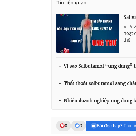
Tin liên quan
Salbu
VTV.v
hoạt 
thể.
Vì sao Salbutamol “ung dung” t
Thất thoát salbutamol sang chăn
Nhiều doanh nghiệp ung dung b
0
0
Bài đọc hay? Thả t