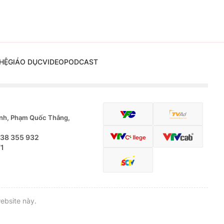
HỆ
GIÁO DỤC
VIDEO
PODCAST
nh, Phạm Quốc Thắng,
.38 355 932
71
ebsite này.