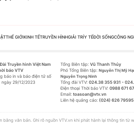
UẬT
THẾ GIỚI
KINH TẾ
TRUYỀN HÌNH
GIẢI TRÍ
Y TẾ
ĐỜI SỐNG
CÔNG NG
Đài Truyền hình Việt Nam
Tổng Biên tập:
Vũ Thanh Thủy
hời báo VTV
Phó Tổng Biên tập:
Nguyễn Thị Mỹ Hạ
g báo in và báo điện tử số
Nguyễn Trọng Ninh
 ngày 29/12/2023
Tổng đài VTV:
024.38 355 931 - 024
Ðiện thoại Thời báo VTV:
0988 671 6
Email:
toasoan@vtv.vn
Liên hệ quảng cáo:
(024) 626 79595
bằng văn bản. Ghi rõ nguồn VTV.vn khi phát hành lại thông tin từ w