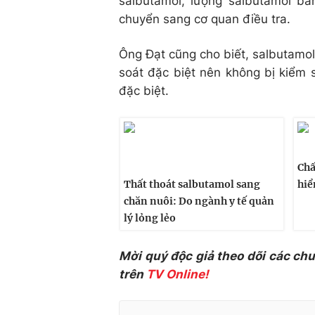
salbutamol, lượng salbutamol b
chuyển sang cơ quan điều tra.
Ông Đạt cũng cho biết, salbutamo
soát đặc biệt nên không bị kiểm 
đặc biệt.
Chấ
Thất thoát salbutamol sang
hiể
chăn nuôi: Do ngành y tế quản
lý lỏng lẻo
Mời quý độc giả theo dõi các ch
trên
TV Online!