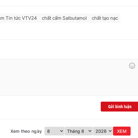
âm Tin tức VTV24
chất cấm Salbutamol
chất tạo nạc
Gửi bình luận
Xem theo ngày
XEM