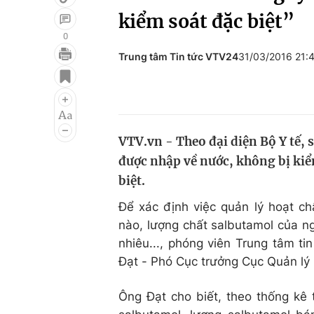
kiểm soát đặc biệt”
0
Trung tâm Tin tức VTV24
31/03/2016 21:
Giải trí
Đời sống
Điện ảnh
Du lịch
Âm nhạc
Làm đẹp
VTV.vn - Theo đại diện Bộ Y tế,
Sao
Chất lượng cuộc sốn
được nhập về nước, không bị kiể
biệt.
Để xác định việc quản lý hoạt c
nào, lượng chất salbutamol của n
nhiêu..., phóng viên Trung tâm t
Đạt - Phó Cục trưởng Cục Quản lý 
Ông Đạt cho biết, theo thống kê