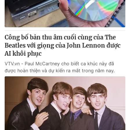
Tin tức
Kinh tế
Thế giới đó đây
Tài chính
Dữ liệu và đời sống
Câu chuyện quốc tế
Thị trường
Công bố bản thu âm cuối cùng của The
Beatles với giọng của John Lennon được
Truyền hình
Góc doanh nghiệp
AI khôi phục
Phim VTV
Giải trí
VTV.vn - Paul McCartney cho biết ca khúc này đã
Hậu trường
được hoàn thiện và dự kiến ra mắt trong năm nay.
Điện ảnh
Đời sống
Nhân vật
Âm nhạc
Du lịch
Khán giả
Giáo dục
Sao
Làm đẹp
Giải sao mai
Tuyển sinh
Công nghệ
Chất lượng cuộc sống
Học trực tuyến
Hitech Công nghệ tương lai