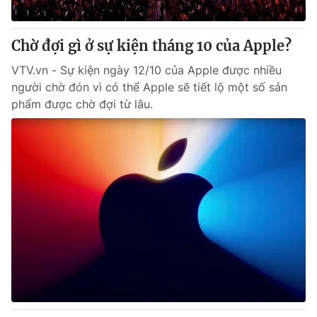
® Cấm sao chép dưới mọi hình thức nếu không có sự chấp
Chờ đợi gì ở sự kiện tháng 10 của Apple?
thuận bằng văn bản. Ghi rõ nguồn VTV.vn khi phát hành lại
thông tin từ website này.
VTV.vn - Sự kiện ngày 12/10 của Apple được nhiều
người chờ đón vì có thể Apple sẽ tiết lộ một số sản
phẩm được chờ đợi từ lâu.