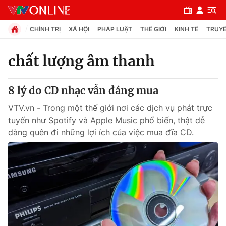
CHÍNH TRỊ
XÃ HỘI
PHÁP LUẬT
THẾ GIỚI
KINH TẾ
TRUYỀ
chất lượng âm thanh
Chuyên mục
8 lý do CD nhạc vẫn đáng mua
Chính trị
VTV.vn - Trong một thế giới nơi các dịch vụ phát trực
tuyến như Spotify và Apple Music phổ biến, thật dễ
Xã hội
dàng quên đi những lợi ích của việc mua đĩa CD.
Pháp luật
Y tế
Thế giới