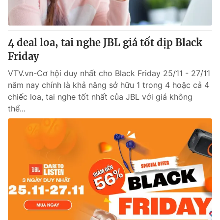
Thị trường 24h
Tấm lòng Việt
VTV4
Vươn mình bằng AI
4 deal loa, tai nghe JBL giá tốt dịp Black
Friday
VTV9
VTV8
VTV.vn-Cơ hội duy nhất cho Black Friday 25/11 - 27/11
năm nay chính là khả năng sở hữu 1 trong 4 hoặc cả 4
Liên hệ tòa soạn
English
chiếc loa, tai nghe tốt nhất của JBL với giá không
thể...
THỜI BÁO VTV
Theo dõi báo trên
Cơ quan chủ quản:
Đài Truyền hình Việt Nam
Cơ quan báo chí:
Thời báo VTV