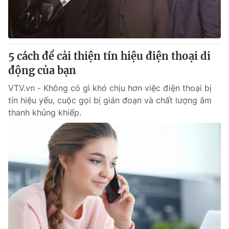
Giao lưu trực tuyến
Sản phẩm
Lịch phát sóng
Thị trường
Tư vấn
5 cách để cải thiện tín hiệu điện thoại di
Chuyên mục khác
động của bạn
Emagazine
Podcast
VTV.vn - Không có gì khó chịu hơn việc điện thoại bị
tín hiệu yếu, cuộc gọi bị gián đoạn và chất lượng âm
thanh khủng khiếp.
Photo
Infographic
Video
Shorts video
VTV Money
VTV Thể thao
VTV Sức khoẻ
Bất động sản