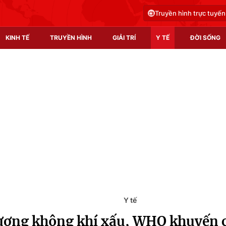
Truyền hình trực tuyến
KINH TẾ
TRUYỀN HÌNH
GIẢI TRÍ
Y TẾ
ĐỜI SỐNG
Pháp luật
Y tế
Truyền hình
Multimedia
Phim VTV
Video
Hậu trường
Shorts video
Nhân vật
Podcast
Khán giả
EMagazine
Giải sao mai
Photo
Y tế
ượng không khí xấu, WHO khuyến 
Infographic