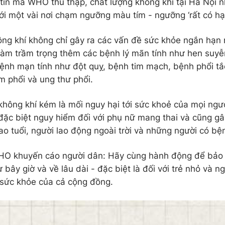
tin mà WHO thu thập, chất lượng không khí tại Hà Nội 
ới một vài nơi chạm ngưỡng màu tím - ngưỡng ‘rất có hại
ng khí không chỉ gây ra các vấn đề sức khỏe ngắn hạn 
làm trầm trọng thêm các bệnh lý mãn tính như hen suyễ
ệnh mạn tính như đột quỵ, bệnh tim mạch, bệnh phổi t
m phổi và ung thư phổi.
không khí kém là mối nguy hại tới sức khoẻ của mọi ngư
đặc biệt nguy hiểm đối với phụ nữ mang thai và cũng gây
ao tuổi, người lao động ngoài trời và những người có bệ
HO khuyến cáo người dân: Hãy cùng hành động để bảo 
 bây giờ và về lâu dài - đặc biệt là đối với trẻ nhỏ và n
sức khỏe của cả cộng đồng.