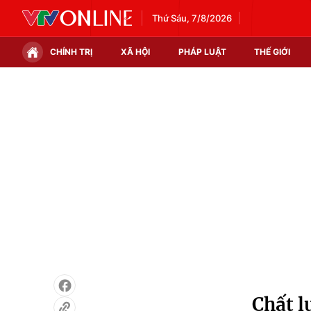
Thứ Sáu, 7/8/2026
CHÍNH TRỊ
XÃ HỘI
PHÁP LUẬT
THẾ GIỚI
Chính trị
Xã hội
Thế giới
Kinh tế
Tin tức
Tài chính
Thế giới đó đây
Thị trường
Câu chuyện quốc tế
Góc doanh nghiệp
Dữ liệu và đời sống
Chất l