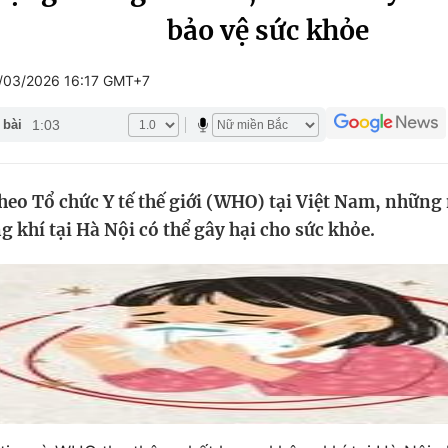
bảo vệ sức khỏe
Góc ảnh
/03/2026 16:17 GMT+7
Giáo dục
Công nghệ
1:03
 bài
Tuyển sinh
Hitech Công ng
Học trực tuyến
Sản phẩm
eo Tổ chức Y tế thế giới (WHO) tại Việt Nam, những
g
Thị trường
 khí tại Hà Nội có thể gây hại cho sức khỏe.
Tư vấn