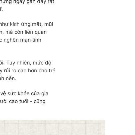
những ngày gần đây rất
'.
như kích ứng mắt, mũi
n, mà còn liên quan
ắc nghẽn mạn tính
ời. Tuy nhiên, mức độ
 rủi ro cao hơn cho trẻ
nh nền.
vệ sức khỏe của gia
gười cao tuổi - cũng