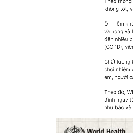
Theo thông 
không tốt, v
Ô nhiễm khô
và họng và 
đến nhiều b
(COPD), viê
Chất lượng 
phơi nhiễm 
em, người c
Theo đó, W
đình ngay từ
như bảo vệ 