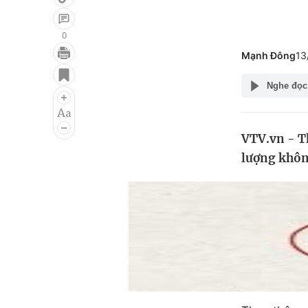
0
Mạnh Đông
13
Giải trí
Đời sống
Nghe đọc
Điện ảnh
Du lịch
Âm nhạc
Làm đẹp
VTV.vn - Th
Sao
Chất lượng cuộc sốn
lượng không