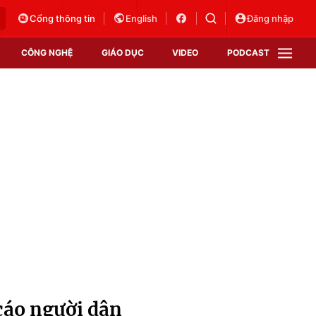
Cổng thông tin
English
Đăng nhập
CÔNG NGHỆ
GIÁO DỤC
VIDEO
PODCAST
VTV Money
VTV Thể thao
VTV Sức khoẻ
Bất động sản
Thị trường 24h
Tấm lòng Việt
Vươn mình bằng AI
VTV4
VTV8
VTV9
Lịch phát sóng
Giao lưu trực tuyến
cáo người dân
Sự kiện