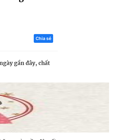
Liên hệ toà soạn
Chia sẻ
hệ tương lai
 ngày gần đây, chất