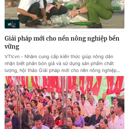
Giao lưu trực tuyến
Sản phẩm
Lịch phát sóng
Thị trường
Tư vấn
Giải pháp mới cho nền nông nghiệp bền
Chuyên mục khác
vững
Emagazine
Podcast
VTV.vn - Nhằm cung cấp kiến thức giúp nông dân
nhận biết phân bón giả và sử dụng sản phẩm chất
Photo
Infographic
lượng, hội thảo Giải pháp mới cho nền nông nghiệp...
Video
Shorts video
VTV Money
VTV Thể thao
VTV Sức khoẻ
Bất động sản