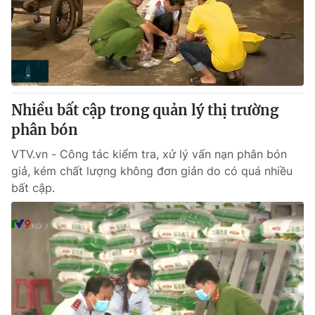
Tin tức
Kinh tế
Thế giới đó đây
Tài chính
Dữ liệu và đời sống
Câu chuyện quốc tế
Thị trường
Nhiều bất cập trong quản lý thị trường
Truyền hình
Góc doanh nghiệp
phân bón
Phim VTV
Giải trí
VTV.vn - Công tác kiểm tra, xử lý vấn nạn phân bón
Hậu trường
giả, kém chất lượng không đơn giản do có quá nhiều
Điện ảnh
bất cập.
Đời sống
Nhân vật
Âm nhạc
Du lịch
Khán giả
Giáo dục
Sao
Làm đẹp
Giải sao mai
Tuyển sinh
Công nghệ
Chất lượng cuộc sống
Học trực tuyến
Hitech Công nghệ tương lai