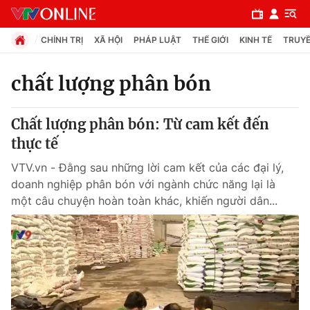
CHÍNH TRỊ
XÃ HỘI
PHÁP LUẬT
THẾ GIỚI
KINH TẾ
TRUYỀ
chất lượng phân bón
Chuyên mục
Chất lượng phân bón: Từ cam kết đến
Chính trị
thực tế
VTV.vn - Đằng sau những lời cam kết của các đại lý,
Xã hội
doanh nghiệp phân bón với ngành chức năng lại là
một câu chuyện hoàn toàn khác, khiến người dân...
Pháp luật
Y tế
Thế giới