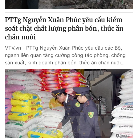
PTTg Nguyễn Xuân Phúc yêu cầu kiểm
soát chặt chất lượng phân bón, thức ăn
® Cấm sao chép dưới mọi hình thức nếu không có sự chấp
thuận bằng văn bản. Ghi rõ nguồn VTV.vn khi phát hành lại
chăn nuôi
thông tin từ website này.
VTV.vn - PTTg Nguyễn Xuân Phúc yêu cầu các Bộ,
ngành liên quan tăng cường công tác phòng, chống
sản xuất, kinh doanh phân bón, thức ăn chăn nuôi...