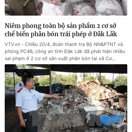
Cơ quan báo chí:
Thời báo VTV
Giấy phép hoạt động báo in và báo điện tử số 483/GP-BTTTT
cấp ngày 29/12/2023
Niêm phong toàn bộ sản phẩm 2 cơ sở
Tổng Biên tập:
Vũ Thanh Thủy
chế biến phân bón trái phép ở Đăk Lăk
Phó Tổng Biên tập:
Nguyễn Thị Mỹ Hạnh, Phạm Quốc Thắng,
VTV.vn - Chiều 20/4, đoàn thanh tra Bộ NN&PTNT và
Nguyễn Trọng Ninh
phòng PC46, công an tỉnh Đăk Lăk đã phát hiện nhiều
Tổng đài VTV:
024.38 355 931 - 024.38 355 932
sai phạm ở 2 cơ sở sản xuất phân bón tại xã Cư...
Ðiện thoại Thời báo VTV:
024.66 897 897
Email:
toasoan@vtv.vn
Liên hệ quảng cáo:
024-7300.7108