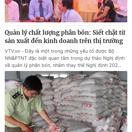
Thị trường 24h
Tấm lòng Việt
VTV4
Vươn mình bằng AI
Quản lý chất lượng phân bón: Siết chặt từ
VTV9
VTV8
sản xuất đến kinh doanh trên thị trường
VTV.vn - Đây là một trong những yếu tố được Bộ
Liên hệ tòa soạn
English
NN&PTNT đặc biệt quan tâm trong dự thảo Nghị định
về quản lý phân bón, nhằm thay thế Nghị định 202...
THỜI BÁO VTV
Theo dõi báo trên
Cơ quan chủ quản:
Đài Truyền hình Việt Nam