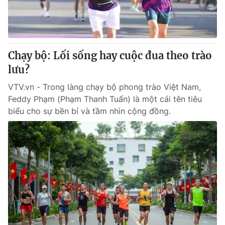
Thị trường 24h
Tấm lòng Việt
VTV4
Vươn mình bằng AI
Chạy bộ: Lối sống hay cuộc đua theo trào
VTV9
VTV8
lưu?
VTV.vn - Trong làng chạy bộ phong trào Việt Nam,
Liên hệ tòa soạn
English
Feddy Phạm (Phạm Thanh Tuấn) là một cái tên tiêu
biểu cho sự bền bỉ và tầm nhìn cộng đồng.
THỜI BÁO VTV
Theo dõi báo trên
Cơ quan chủ quản:
Đài Truyền hình Việt Nam
Cơ quan báo chí:
Thời báo VTV