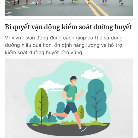
Giấy phép hoạt động báo in và báo điện tử số 483/GP-BTTTT
cấp ngày 29/12/2023
Tổng Biên tập:
Vũ Thanh Thủy
Bí quyết vận động kiểm soát đường huyết
Phó Tổng Biên tập:
Nguyễn Thị Mỹ Hạnh, Phạm Quốc Thắng,
Nguyễn Trọng Ninh
VTV.vn - Vận động đúng cách giúp cơ thể sử dụng
Tổng đài VTV:
024.38 355 931 - 024.38 355 932
đường hiệu quả hơn, ổn định năng lượng và hỗ trợ
Ðiện thoại Thời báo VTV:
024.66 897 897
kiểm soát đường huyết bền vững.
Email:
toasoan@vtv.vn
Liên hệ quảng cáo:
024-7300.7108