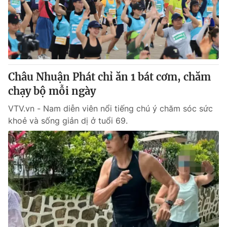
Châu Nhuận Phát chỉ ăn 1 bát cơm, chăm
chạy bộ mỗi ngày
VTV.vn - Nam diễn viên nổi tiếng chú ý chăm sóc sức
khoẻ và sống giản dị ở tuổi 69.