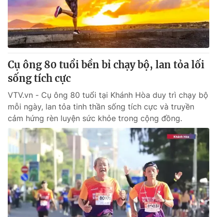
Giao lưu trực tuyến
Sản phẩm
Lịch phát sóng
Thị trường
Tư vấn
Cụ ông 80 tuổi bền bỉ chạy bộ, lan tỏa lối
Chuyên mục khác
sống tích cực
Emagazine
Podcast
VTV.vn - Cụ ông 80 tuổi tại Khánh Hòa duy trì chạy bộ
mỗi ngày, lan tỏa tinh thần sống tích cực và truyền
Photo
Infographic
cảm hứng rèn luyện sức khỏe trong cộng đồng.
Video
Shorts video
VTV Money
VTV Thể thao
VTV Sức khoẻ
Bất động sản