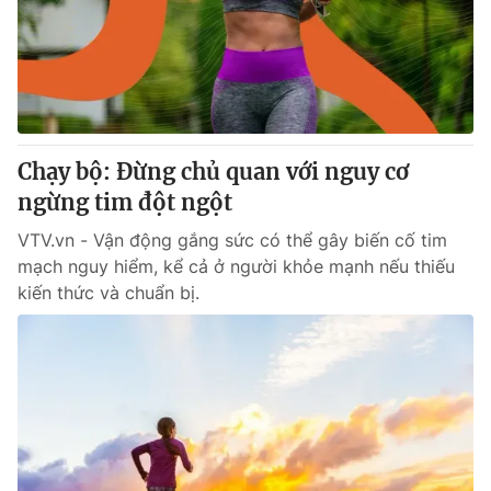
Tin tức
Kinh tế
Thế giới đó đây
Tài chính
Dữ liệu và đời sống
Câu chuyện quốc tế
Thị trường
Chạy bộ: Đừng chủ quan với nguy cơ
Truyền hình
Góc doanh nghiệp
ngừng tim đột ngột
Phim VTV
Giải trí
VTV.vn - Vận động gắng sức có thể gây biến cố tim
Hậu trường
mạch nguy hiểm, kể cả ở người khỏe mạnh nếu thiếu
Điện ảnh
kiến thức và chuẩn bị.
Đời sống
Nhân vật
Âm nhạc
Du lịch
Khán giả
Giáo dục
Sao
Làm đẹp
Giải sao mai
Tuyển sinh
Công nghệ
Chất lượng cuộc sống
Học trực tuyến
Hitech Công nghệ tương lai