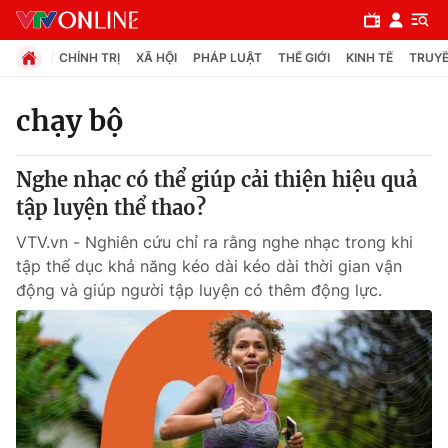
CHÍNH TRỊ
XÃ HỘI
PHÁP LUẬT
THẾ GIỚI
KINH TẾ
TRUYỀ
chạy bộ
Chuyên mục
Nghe nhạc có thể giúp cải thiện hiệu quả
Chính trị
tập luyện thể thao?
VTV.vn - Nghiên cứu chỉ ra rằng nghe nhạc trong khi
Xã hội
tập thể dục khả năng kéo dài kéo dài thời gian vận
động và giúp người tập luyện có thêm động lực.
Pháp luật
Y tế
Thế giới