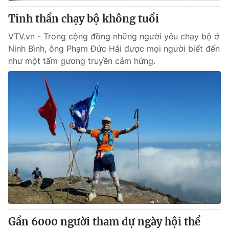
Tinh thần chạy bộ không tuổi
® Cấm sao chép dưới mọi hình thức nếu không có sự chấp
VTV.vn - Trong cộng đồng những người yêu chạy bộ ở
thuận bằng văn bản. Ghi rõ nguồn VTV.vn khi phát hành lại
Ninh Bình, ông Phạm Đức Hải được mọi người biết đến
thông tin từ website này.
như một tấm gương truyền cảm hứng.
Gần 6000 người tham dự ngày hội thể