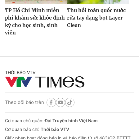
TP Hồ Chí Minh miễn
Thu hồi toàn quốc nước
phí khám sức khỏe định
rửa tay dạng bọt Layer
kỳ cho học sinh, sinh
Clean
viên
THỜI BÁO VTV
Theo dõi báo trên
Cơ quan chủ quản:
Đài Truyền hình Việt Nam
Cơ quan báo chí:
Thời báo VTV
Giấy phép hoạt động báo in và báo điện tử số 483/GP-BTTTT