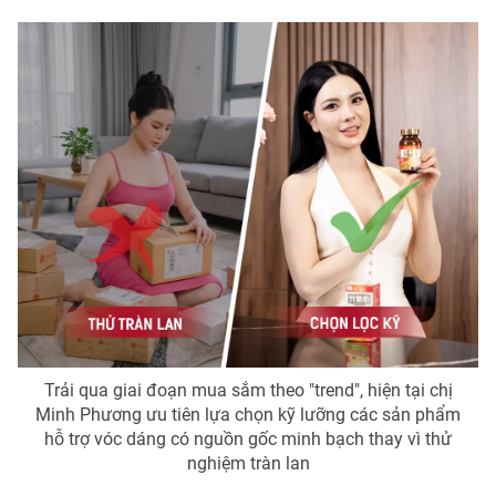
Photo
Infographic
Video
Shorts video
VTV Money
VTV Thể thao
VTV Sức khoẻ
Bất động sản
Thị trường 24h
Tấm lòng Việt
VTV4
Vươn mình bằng AI
Trải qua giai đoạn mua sắm theo "trend", hiện tại chị
Minh Phương ưu tiên lựa chọn kỹ lưỡng các sản phẩm
VTV9
VTV8
hỗ trợ vóc dáng có nguồn gốc minh bạch thay vì thử
nghiệm tràn lan
Liên hệ tòa soạn
English