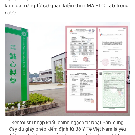
kim loại nặng từ cơ quan kiểm định MA.FTC Lab trong
nước.
Kentoushi nhập khẩu chính ngạch từ Nhật Bản, cùng
đầy đủ giấy phép kiểm định từ Bộ Y Tế Việt Nam là yếu