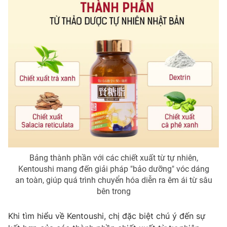
Email:
toasoan@vtv.vn
Liên hệ quảng cáo:
024-7300.7108
Bảng thành phần với các chiết xuất từ tự nhiên,
® Cấm sao chép dưới mọi hình thức nếu không có sự chấp
thuận bằng văn bản. Ghi rõ nguồn VTV.vn khi phát hành lại
Kentoushi mang đến giải pháp "bảo dưỡng" vóc dáng
thông tin từ website này.
an toàn, giúp quá trình chuyển hóa diễn ra êm ái từ sâu
bên trong
Khi tìm hiểu về Kentoushi, chị đặc biệt chú ý đến sự