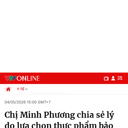
Y TẾ
Chính trị
04/05/2026 15:00 GMT+7
Xã hội
Chị Minh Phương chia sẻ lý
Pháp luật
Chuyên mục
Kinh tế
do lựa chọn thực phẩm bảo
Thể thao