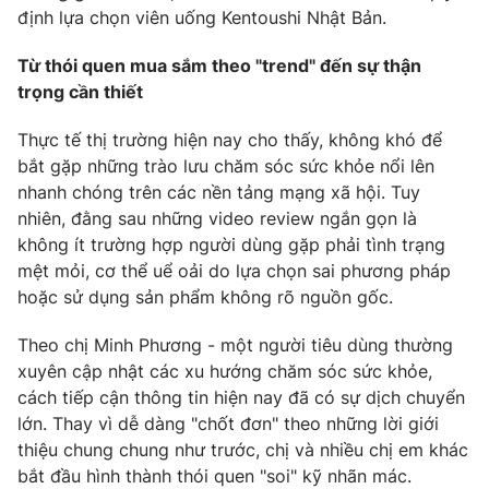
Phim VTV
định lựa chọn viên uống Kentoushi Nhật Bản.
Giải trí
Hậu trường
Từ thói quen mua sắm theo "trend" đến sự thận
Điện ảnh
Đời sống
trọng cần thiết
Nhân vật
Âm nhạc
Du lịch
Khán giả
Thực tế thị trường hiện nay cho thấy, không khó để
Giáo dục
Sao
bắt gặp những trào lưu chăm sóc sức khỏe nổi lên
Làm đẹp
Giải sao mai
nhanh chóng trên các nền tảng mạng xã hội. Tuy
Tuyển sinh
Công nghệ
nhiên, đằng sau những video review ngắn gọn là
Chất lượng cuộc sống
Học trực tuyến
không ít trường hợp người dùng gặp phải tình trạng
Hitech Công nghệ tương lai
mệt mỏi, cơ thể uể oải do lựa chọn sai phương pháp
Giao lưu trực tuyến
hoặc sử dụng sản phẩm không rõ nguồn gốc.
Sản phẩm
Lịch phát sóng
Theo chị Minh Phương - một người tiêu dùng thường
Thị trường
xuyên cập nhật các xu hướng chăm sóc sức khỏe,
Tư vấn
cách tiếp cận thông tin hiện nay đã có sự dịch chuyển
Chuyên mục khác
lớn. Thay vì dễ dàng "chốt đơn" theo những lời giới
thiệu chung chung như trước, chị và nhiều chị em khác
Emagazine
Podcast
bắt đầu hình thành thói quen "soi" kỹ nhãn mác.