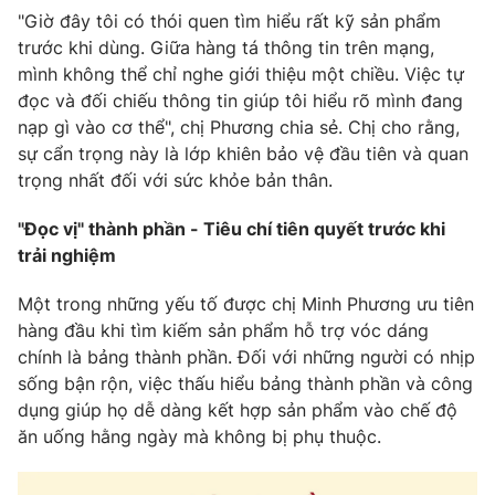
"Giờ đây tôi có thói quen tìm hiểu rất kỹ sản phẩm
trước khi dùng. Giữa hàng tá thông tin trên mạng,
mình không thể chỉ nghe giới thiệu một chiều. Việc tự
đọc và đối chiếu thông tin giúp tôi hiểu rõ mình đang
THỜI BÁO VTV
nạp gì vào cơ thể", chị Phương chia sẻ. Chị cho rằng,
sự cẩn trọng này là lớp khiên bảo vệ đầu tiên và quan
Theo dõi báo trên
trọng nhất đối với sức khỏe bản thân.
"Đọc vị" thành phần - Tiêu chí tiên quyết trước khi
Cơ quan chủ quản:
Đài Truyền hình Việt Nam
trải nghiệm
Cơ quan báo chí:
Thời báo VTV
Giấy phép hoạt động báo in và báo điện tử số 483/GP-BTTTT
Một trong những yếu tố được chị Minh Phương ưu tiên
cấp ngày 29/12/2023
hàng đầu khi tìm kiếm sản phẩm hỗ trợ vóc dáng
Tổng Biên tập:
Vũ Thanh Thủy
chính là bảng thành phần. Đối với những người có nhịp
Phó Tổng Biên tập:
sống bận rộn, việc thấu hiểu bảng thành phần và công
Nguyễn Thị Mỹ Hạnh, Phạm Quốc Thắng,
Nguyễn Trọng Ninh
dụng giúp họ dễ dàng kết hợp sản phẩm vào chế độ
Tổng đài VTV:
ăn uống hằng ngày mà không bị phụ thuộc.
024.38 355 931 - 024.38 355 932
Ðiện thoại Thời báo VTV:
024.66 897 897