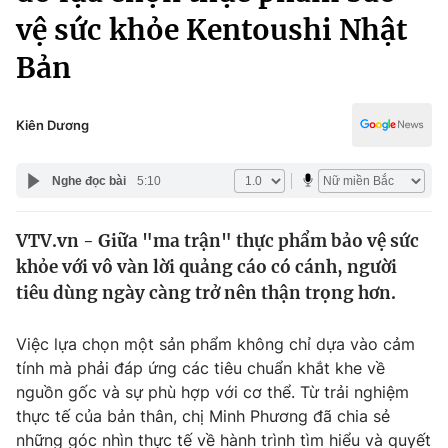
Chính trị
vệ sức khỏe Kentoushi Nhật
Truyền hình
Văn hóa - Giải trí
Bản
Xã hội
Y tế
Đời sống
Pháp luật
Kiên Dương
Công nghệ
Giáo dục
Y tế
Nghe đọc bài
5:10
Thế giới
VTV.vn - Giữa "ma trận" thực phẩm bảo vệ sức
khỏe với vô vàn lời quảng cáo có cánh, người
Tin tức
tiêu dùng ngày càng trở nên thận trọng hơn.
Kinh tế
Thế giới đó đây
Tài chính
Việc lựa chọn một sản phẩm không chỉ dựa vào cảm
Dữ liệu và đời sống
Câu chuyện quốc tế
tính mà phải đáp ứng các tiêu chuẩn khắt khe về
Thị trường
nguồn gốc và sự phù hợp với cơ thể. Từ trải nghiệm
Truyền hình
thực tế của bản thân, chị Minh Phương đã chia sẻ
Góc doanh nghiệp
những góc nhìn thực tế về hành trình tìm hiểu và quyết