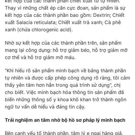
kết hợp của các thành phần chiết xuất từ tự nhiên.
Thay vì những chất ép cân cực đoan, sản phẩm là sự
kết hợp của các thành phần bao gồm: Dextrin; Chiết
xuất Salacia reticulata; Chiết xuất trà xanh; Cà phê
xanh (chứa chlorogenic acid).
Nhờ sự kết hợp của các thành phần trên, sản phẩm
mang lại công dụng: hỗ trợ giảm béo, hỗ trợ giảm mỡ
cơ thể và hỗ trợ giảm mỡ máu.
"Khi hiểu rõ sản phẩm minh bạch về bảng thành phần
tự nhiên và được cấp phép công dụng rõ ràng, tôi cảm
thấy yên tâm hơn hẳn trong quá trình sử dụng", chị
cho biết. Việc minh bạch hóa thông tin sản phẩm đã
biến những thông số y khoa khô khan trở thành ngôn
ngữ tư vấn dễ hiểu và đáng tin cậy.
Trải nghiệm an tâm nhờ bộ hồ sơ pháp lý minh bạch
Bên cạnh yếu tố thành phần, tâm lý e ngại hàng giả,