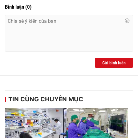
Bình luận
(
0
)
Gửi bình luận
TIN CÙNG CHUYÊN MỤC