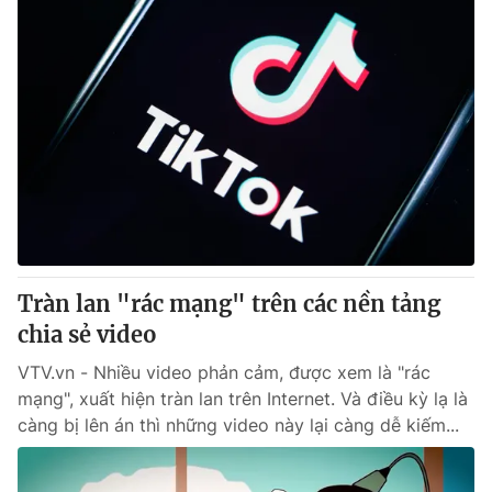
Tràn lan "rác mạng" trên các nền tảng
chia sẻ video
VTV.vn - Nhiều video phản cảm, được xem là "rác
mạng", xuất hiện tràn lan trên Internet. Và điều kỳ lạ là
càng bị lên án thì những video này lại càng dễ kiếm...