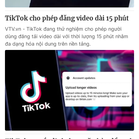
Thị trường 24h
Tấm lòng Việt
TikTok cho phép đăng video dài 15 phút
VTV4
Vươn mình bằng AI
VTV.vn - TikTok đang thử nghiệm cho phép người
dùng đăng tải video dài với thời lượng 15 phút nhằm
VTV9
VTV8
đa dạng hóa nội dung trên nền tảng.
Liên hệ tòa soạn
English
THỜI BÁO VTV
Theo dõi báo trên
Cơ quan chủ quản:
Đài Truyền hình Việt Nam
Cơ quan báo chí:
Thời báo VTV