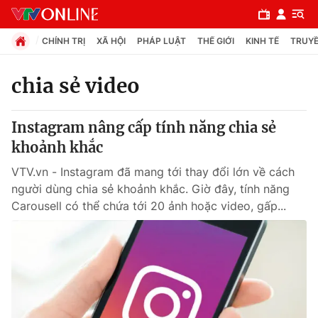
CHÍNH TRỊ
XÃ HỘI
PHÁP LUẬT
THẾ GIỚI
KINH TẾ
TRUYỀ
chia sẻ video
Chuyên mục
Instagram nâng cấp tính năng chia sẻ
Chính trị
khoảnh khắc
VTV.vn - Instagram đã mang tới thay đổi lớn về cách
Xã hội
người dùng chia sẻ khoảnh khắc. Giờ đây, tính năng
Carousell có thể chứa tới 20 ảnh hoặc video, gấp...
Pháp luật
Y tế
Thế giới