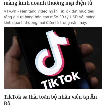
mảng kinh doanh thương mại điện tử
VTV.vn - Nền tảng video ngắn TikTok đặt mục tiêu
® Cấm sao chép dưới mọi hình thức nếu không có sự chấp
tổng giá trị hàng hóa cán mốc 20 tỷ USD với mảng
thuận bằng văn bản. Ghi rõ nguồn VTV.vn khi phát hành lại
kinh doanh thương mại điện tử trong năm nay.
thông tin từ website này.
TikTok sa thải toàn bộ nhân viên tại Ấn
Độ