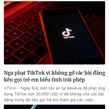
Nga phạt TikTok vì không gỡ các bài đăng
kêu gọi trẻ em biểu tình trái phép
VTV.vn - Ngày 6/4, một tòa án tại Moskva đã phạt ứng
dụng TikTok hơn 30.000 USD vì đã không xóa các bài
đăng trong đó kêu gọi trẻ em tham gia các cuộc...