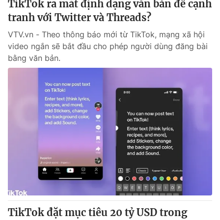
TikTok ra mắt định dạng văn bản để cạnh
Giấy phép hoạt động báo in và báo điện tử số 483/GP-BTTTT
tranh với Twitter và Threads?
cấp ngày 29/12/2023
Tổng Biên tập:
Vũ Thanh Thủy
VTV.vn - Theo thông báo mới từ TikTok, mạng xã hội
Phó Tổng Biên tập:
video ngắn sẽ bắt đầu cho phép người dùng đăng bài
Nguyễn Thị Mỹ Hạnh, Phạm Quốc Thắng,
Nguyễn Trọng Ninh
bằng văn bản.
Tổng đài VTV:
024.38 355 931 - 024.38 355 932
Ðiện thoại Thời báo VTV:
024.66 897 897
Email:
toasoan@vtv.vn
Liên hệ quảng cáo:
024-7300.7108
TikTok đặt mục tiêu 20 tỷ USD trong