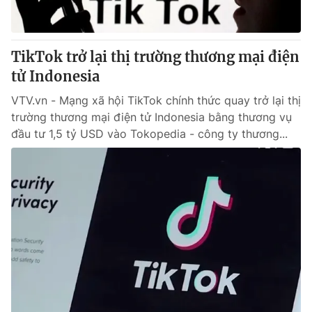
Giao lưu trực tuyến
Sản phẩm
Lịch phát sóng
Thị trường
TikTok trở lại thị trường thương mại điện
Tư vấn
tử Indonesia
Chuyên mục khác
VTV.vn - Mạng xã hội TikTok chính thức quay trở lại thị
Emagazine
trường thương mại điện tử Indonesia bằng thương vụ
Podcast
đầu tư 1,5 tỷ USD vào Tokopedia - công ty thương...
Photo
Infographic
Video
Shorts video
VTV Money
VTV Thể thao
VTV Sức khoẻ
Bất động sản