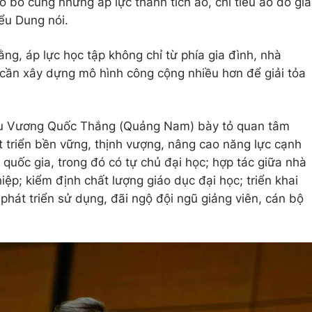
 bó cùng những áp lực thành tích ảo, chỉ tiêu ảo do gia
iểu Dung nói.
ng, áp lực học tập không chỉ từ phía gia đình, nhà
 cần xây dựng mô hình công cộng nhiều hơn để giải tỏa
iểu Vương Quốc Thắng (Quảng Nam) bày tỏ quan tâm
át triển bền vững, thịnh vượng, nâng cao năng lực cạnh
 quốc gia, trong đó có tự chủ đại học; hợp tác giữa nhà
ệp; kiểm định chất lượng giáo dục đại học; triển khai
; phát triển sử dụng, đãi ngộ đội ngũ giảng viên, cán bộ