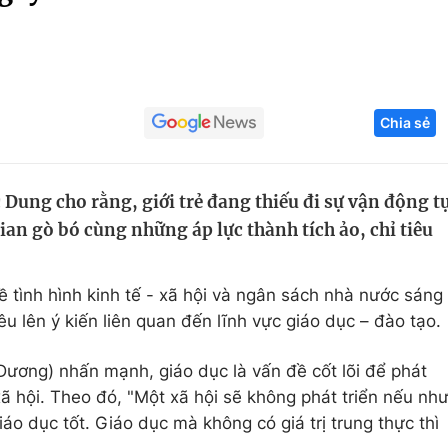
Góc ảnh
Giáo dục
Công nghệ
Chia sẻ
Tuyển sinh
Hitech Công ng
Học trực tuyến
Sản phẩm
Dung cho rằng, giới trẻ đang thiếu đi sự vận động t
g
Thị trường
an gò bó cùng những áp lực thành tích ảo, chỉ tiêu
Tư vấn
ề tình hình kinh tế - xã hội và ngân sách nhà nước sáng
êu lên ý kiến liên quan đến lĩnh vực giáo dục – đào tạo.
Dương) nhấn mạnh, giáo dục là vấn đề cốt lõi để phát
xã hội. Theo đó, "Một xã hội sẽ không phát triển nếu nh
áo dục tốt. Giáo dục mà không có giá trị trung thực thì