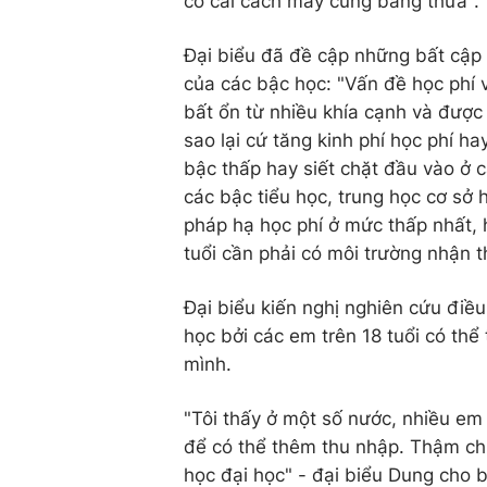
có cải cách mấy cũng bằng thừa".
Đại biểu đã đề cập những bất cập 
của các bậc học: "Vấn đề học phí v
bất ổn từ nhiều khía cạnh và được
sao lại cứ tăng kinh phí học phí h
bậc thấp hay siết chặt đầu vào ở c
các bậc tiểu học, trung học cơ sở 
pháp hạ học phí ở mức thấp nhất, h
tuổi cần phải có môi trường nhận t
Đại biểu kiến nghị nghiên cứu điều
học bởi các em trên 18 tuổi có thể
mình.
"Tôi thấy ở một số nước, nhiều em 
để có thể thêm thu nhập. Thậm chí
học đại học" - đại biểu Dung cho b