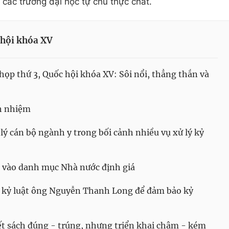
 các trường đại học tự chủ thực chất.
 hội khóa XV
họp thứ 3, Quốc hội khóa XV: Sôi nổi, thẳng thắn và
h nhiệm
lý cán bộ ngành y trong bối cảnh nhiều vụ xử lý kỷ
a vào danh mục Nhà nước định giá
 kỷ luật ông Nguyễn Thanh Long để đảm bảo kỷ
ết sách đúng - trúng, nhưng triển khai chậm - kém