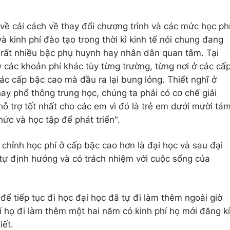
về cải cách về thay đổi chương trình và các mức học ph
à kinh phí đào tạo trong thời kì kinh tế nói chung đang
 rất nhiều bậc phụ huynh hay nhân dân quan tâm. Tại
ay các khoản phí khác tùy từng trường, từng nơi ở các cấ
ác cấp bậc cao mà đầu ra lại bung lỏng. Thiết nghĩ ở
hay phổ thông trung học, chúng ta phải có cơ chế giải
ỗ trợ tốt nhất cho các em vì đó là trẻ em dưới mười tá
hức và học tập để phát triển".
 chỉnh học phí ở cấp bậc cao hơn là đại học và sau đại
 tự định hướng và có trách nhiệm với cuộc sống của
để tiếp tục đi học đại học đã tự đi làm thêm ngoài giờ
 họ đi làm thêm một hai năm có kinh phí họ mới đăng kí
iết.