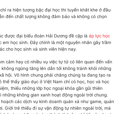
chỉ ra hiện tượng bậc đại học thi tuyển khắt khe ở đầu
dẫn đến chất lượng không đảm bảo và không có chọn
ác được đại biểu đoàn Hải Dương đề cập là
áp lực học
c em học sinh. Đây chính là một nguyên nhân gây trầm
ác cho học sinh và sinh viên hiện nay.
rầm cảm hay có nhiều vụ việc tự tử có liên quan đến vấn
 không ngừng tăng lên dẫn tới không tránh khỏi những
 xã hội. Vô hình chung phải chăng chúng ta đang tạo ra
Có thể thấy giáo dục ở Việt Nam chỉ có học, học và học
hiệm, thiếu những lớp học ngoại khóa gần gũi thiên
 đi những không gian xanh hoạt động ngoài trời chung.
 hoạch các dịch vụ kinh doanh quán xá như game, quán
. Giới trẻ thiếu đi sự vận động tự nhiên ngoài trời, mà