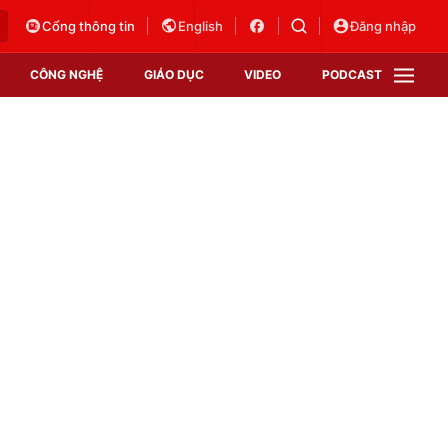
Cổng thông tin
English
Đăng nhập
CÔNG NGHỆ
GIÁO DỤC
VIDEO
PODCAST
VTV Money
VTV Thể thao
VTV Sức khoẻ
Bất động sản
Thị trường 24h
Tấm lòng Việt
Vươn mình bằng AI
VTV4
VTV8
VTV9
Lịch phát sóng
Giao lưu trực tuyến
c
Sự kiện