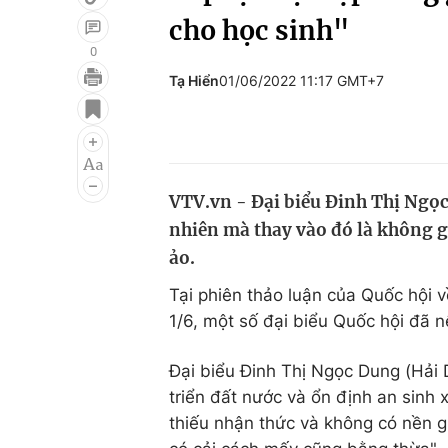
cho học sinh"
0
Tạ Hiển
01/06/2022 11:17 GMT+7
Giải trí
Đời sống
Điện ảnh
Du lịch
Âm nhạc
Làm đẹp
VTV.vn - Đại biểu Đinh Thị Ngọc 
Sao
Chất lượng cuộc sốn
nhiên mà thay vào đó là không gi
ảo.
Tại phiên thảo luận của Quốc hội v
1/6, một số đại biểu Quốc hội đã n
Đại biểu Đinh Thị Ngọc Dung (Hải 
triển đất nước và ổn định an sinh 
thiếu nhận thức và không có nền gi