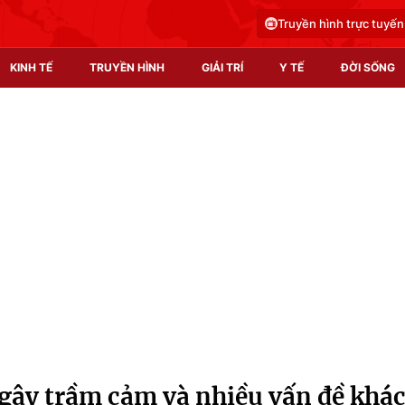
Truyền hình trực tuyến
KINH TẾ
TRUYỀN HÌNH
GIẢI TRÍ
Y TẾ
ĐỜI SỐNG
Pháp luật
Y tế
Truyền hình
Multimedia
Phim VTV
Video
Hậu trường
Shorts video
Nhân vật
Podcast
Khán giả
EMagazine
Giải sao mai
Photo
 gây trầm cảm và nhiều vấn đề khá
Infographic