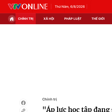
Thứ Năm, 6/8/2026
CHÍNH TRỊ
XÃ HỘI
PHÁP LUẬT
THẾ GIỚI
Chính trị
Xã hội
Thế giới
Kinh tế
Tin tức
Tài chính
Thế giới đó đây
Thị trường
Câu chuyện quốc tế
Góc doanh nghiệp
Dữ liệu và đời sống
Chính trị
"Áp lực học tập đang