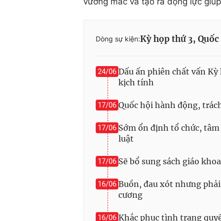
vướng mắc và tạo ra động lực giúp
Kỳ họp thứ 3, Quốc
Dòng sự kiện:
Dấu ấn phiên chất vấn Kỳ 
24/06
kịch tính
Quốc hội hành động, trác
17/06
Sớm ổn định tổ chức, tâm 
17/06
luật
Sẽ bổ sung sách giáo kho
17/06
Buồn, đau xót nhưng phải
16/06
cương
Khắc phục tình trạng quy
16/06