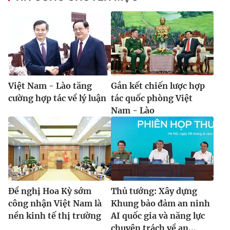
® Cấm sao chép dưới mọi hình thức nếu không có sự chấp
thuận bằng văn bản. Ghi rõ nguồn VTV.vn khi phát hành lại
thông tin từ website này.
Việt Nam - Lào tăng
Gắn kết chiến lược hợp
cường hợp tác về lý luận
tác quốc phòng Việt
Nam - Lào
Đề nghị Hoa Kỳ sớm
Thủ tướng: Xây dựng
công nhận Việt Nam là
Khung bảo đảm an ninh
nền kinh tế thị trường
AI quốc gia và năng lực
chuyên trách về an...