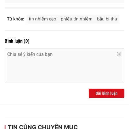
Cơ quan báo chí:
Thời báo VTV
Giấy phép hoạt động báo in và báo điện tử số 483/GP-BTTTT
Từ khóa:
tín nhiệm cao
phiếu tín nhiệm
bầu bí thư
cấp ngày 29/12/2023
Tổng Biên tập:
Vũ Thanh Thủy
Phó Tổng Biên tập:
Nguyễn Thị Mỹ Hạnh, Phạm Quốc Thắng,
Bình luận
(
0
)
Nguyễn Trọng Ninh
Tổng đài VTV:
024.38 355 931 - 024.38 355 932
Ðiện thoại Thời báo VTV:
024.66 897 897
Email:
toasoan@vtv.vn
Liên hệ quảng cáo:
024-7300.7108
Gửi bình luận
TIN CÙNG CHUYÊN MỤC