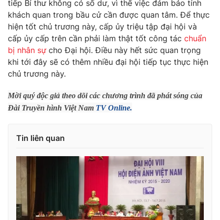
Giao lưu trực tuyến
tiếp Bí thư không có số dư, vì thế việc đảm bảo tính
Sản phẩm
khách quan trong bầu cử cần được quan tâm. Để thực
hiện tốt chủ trương này, cấp ủy triệu tập đại hội và
Lịch phát sóng
Thị trường
cấp ủy cấp trên cần phải làm thật tốt công tác
chuẩn
bị nhân sự
cho Đại hội. Điều này hết sức quan trọng
Tư vấn
khi tới đây sẽ có thêm nhiều đại hội tiếp tục thực hiện
Chuyên mục khác
chủ trương này.
Emagazine
Podcast
Mời quý độc giả theo dõi các chương trình đã phát sóng của
Đ
ài Truyền hình Việt Nam
TV Online.
Photo
Infographic
Tin liên quan
Video
Shorts video
VTV Money
VTV Thể thao
VTV Sức khoẻ
Bất động sản