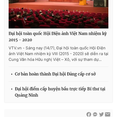
Thị trường 24h
Tấm lòng Việt
VTV4
Vươn mình bằng AI
VTV9
VTV8
Đại hội toàn quốc Hội Điện ảnh Việt Nam nhiệm kỳ
2015 - 2020
VTV.vn - Sáng nay (14/7), Đại hội toàn quốc Hội Điện
Liên hệ tòa soạn
English
ảnh Việt Nam nhiệm kỳ VIII (2015 - 2020) sẽ diễn ra tại
Cung Văn hóa Hữu nghị Việt – Xô, với sự tham dự...
Cơ bản hoàn thành Đại hội Đảng cấp cơ sở
THỜI BÁO VTV
Đại hội điểm cấp huyện bầu trực tiếp Bí thư tại
Quảng Ninh
Theo dõi báo trên
Cơ quan chủ quản:
Đài Truyền hình Việt Nam