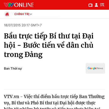
CHÍNH TRỊ
Chính trị
18/07/2015 20:17 GMT+7
Xã hội
Bầu trực tiếp Bí thư tại Đại
Pháp luật
Chuyên mục
Kinh tế
hội - Bước tiến về dân chủ
Thể thao
Chính trị
trong Đảng
Truyền hình
Văn hóa - Giải trí
Xã hội
Y tế
Ban Thời sự
Đời sống
Pháp luật
Công nghệ
Giáo dục
Y tế
VTV.vn - Việc thí điểm bầu trực tiếp Ban Thường
vụ, Bí thư và Phó Bí thư tại Đại hội được thực
Thế giới