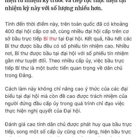
hiện từ nhiệm kỳ trước và tiếp tục thực hiện tại
Tin tức
nhiệm kỳ này với số lượng nhiều hơn.
Kinh tế
Thế giới đó đây
Tính đến thời điểm này, trên toàn quốc đã có khoảng
Tài chính
Dữ liệu và đời sống
400 đại hội cấp cơ sở, cùng nhiều đại hội cấp trên cơ
Câu chuyện quốc tế
Thị trường
sở bầu trực tiếp
Bí thư
tại Đại hội. Kết quả, hầu hết các
Bí thư được bầu đều có số phiếu tín nhiệm cao. Nhiều
Truyền hình
Góc doanh nghiệp
nơi, Bí thư được bầu tại đại hội với số phiếu tín nhiệm
gần như tuyệt đối. Theo nhiều cấp ủy, việc bầu trực
Phim VTV
Giải trí
tiếp Bí thư là một bước tiến quan trọng về dân chủ
Hậu trường
trong Đảng.
Điện ảnh
Đời sống
Nhân vật
Cách làm này không chỉ nâng cao ý thức của các đại
Âm nhạc
biểu tại đại hội mà còn đề cao được trách nhiệm của
Du lịch
Khán giả
Giáo dục
Sao
người đứng đầu cấp ủy trong quá trình chỉ đạo việc
Làm đẹp
Giải sao mai
thực hiện nghị quyết của Đại hội.
Tuyển sinh
Công nghệ
Chất lượng cuộc sống
Đánh giá cao tính dân chủ được phát huy qua bầu trực
Học trực tuyến
tiếp, song một số cấp ủy cũng cho rằng, hiện bầu trực
Hitech Công nghệ tương lai