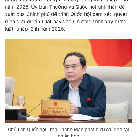
Thị trường 24h
Tấm lòng Việt
năm 2025, Ủy ban Thường vụ Quốc hội ghi nhận đề
xuất của Chính phủ để trình Quốc hội xem xét, quyết
VTV4
Vươn mình bằng AI
định đưa dự án Luật này vào Chương trình xây dựng
luật, pháp lệnh năm 2026.
VTV9
VTV8
Liên hệ tòa soạn
English
THỜI BÁO VTV
Theo dõi báo trên
Cơ quan chủ quản:
Đài Truyền hình Việt Nam
Chủ tịch Quốc hội Trần Thanh Mẫn phát biểu chỉ đạo tại
Cơ quan báo chí:
Thời báo VTV
phiên họp