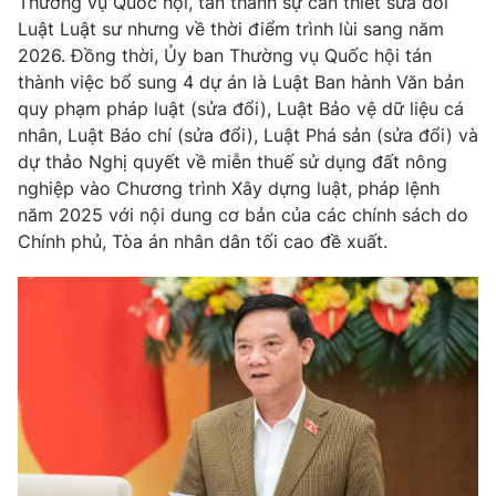
Thường vụ Quốc hội, tán thành sự cần thiết sửa đổi
Luật Luật sư nhưng về thời điểm trình lùi sang năm
2026. Đồng thời, Ủy ban Thường vụ Quốc hội tán
® Cấm sao chép dưới mọi hình thức nếu không có sự chấp
thành việc bổ sung 4 dự án là Luật Ban hành Văn bản
thuận bằng văn bản. Ghi rõ nguồn VTV.vn khi phát hành lại
quy phạm pháp luật (sửa đổi), Luật Bảo vệ dữ liệu cá
thông tin từ website này.
nhân, Luật Báo chí (sửa đổi), Luật Phá sản (sửa đổi) và
dự thảo Nghị quyết về miễn thuế sử dụng đất nông
nghiệp vào Chương trình Xây dựng luật, pháp lệnh
năm 2025 với nội dung cơ bản của các chính sách do
Chính phủ, Tòa án nhân dân tối cao đề xuất.