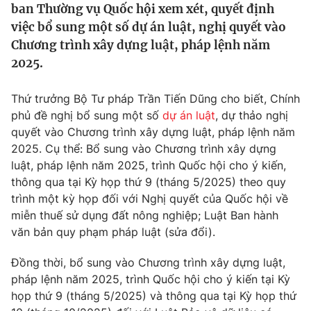
ban Thường vụ Quốc hội xem xét, quyết định
Tin tức
việc bổ sung một số dự án luật, nghị quyết vào
Kinh tế
Chương trình xây dựng luật, pháp lệnh năm
Thế giới đó đây
Tài chính
2025.
Dữ liệu và đời sống
Câu chuyện quốc tế
Thị trường
Thứ trưởng Bộ Tư pháp Trần Tiến Dũng cho biết, Chính
Truyền hình
Góc doanh nghiệp
phủ đề nghị bổ sung một số
dự án luật
, dự thảo nghị
quyết vào Chương trình xây dựng luật, pháp lệnh năm
Phim VTV
2025. Cụ thể: Bổ sung vào Chương trình xây dựng
Giải trí
luật, pháp lệnh năm 2025, trình Quốc hội cho ý kiến,
Hậu trường
Điện ảnh
thông qua tại Kỳ họp thứ 9 (tháng 5/2025) theo quy
Đời sống
Nhân vật
trình một kỳ họp đối với Nghị quyết của Quốc hội về
Âm nhạc
miễn thuế sử dụng đất nông nghiệp; Luật Ban hành
Du lịch
Khán giả
Giáo dục
văn bản quy phạm pháp luật (sửa đổi).
Sao
Làm đẹp
Giải sao mai
Tuyển sinh
Đồng thời, bổ sung vào Chương trình xây dựng luật,
Công nghệ
Chất lượng cuộc sống
pháp lệnh năm 2025, trình Quốc hội cho ý kiến tại Kỳ
Học trực tuyến
họp thứ 9 (tháng 5/2025) và thông qua tại Kỳ họp thứ
Hitech Công nghệ tương lai