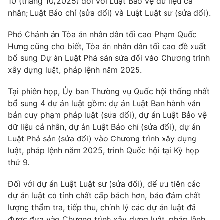
Giao lưu trực tuyến
10 (tháng 10/2025) đối với Luật Bảo vệ dữ liệu cá
Sản phẩm
nhân; Luật Báo chí (sửa đổi) và Luật Luật sư (sửa đổi).
Lịch phát sóng
Thị trường
Phó Chánh án Tòa án nhân dân tối cao Phạm Quốc
Hưng cũng cho biết, Tòa án nhân dân tối cao đề xuất
Tư vấn
bổ sung Dự án Luật Phá sản sửa đổi vào Chương trình
Chuyên mục khác
xây dựng luật, pháp lệnh năm 2025.
Emagazine
Podcast
Tại phiên họp, Ủy ban Thường vụ Quốc hội thống nhất
bổ sung 4 dự án luật gồm: dự án Luật Ban hành văn
Photo
Infographic
bản quy phạm pháp luật (sửa đổi), dự án Luật Bảo vệ
dữ liệu cá nhân, dự án Luật Báo chí (sửa đổi), dự án
Luật Phá sản (sửa đổi) vào Chương trình xây dựng
Video
Shorts video
luật, pháp lệnh năm 2025, trình Quốc hội tại Kỳ họp
thứ 9.
VTV Money
VTV Thể thao
Đối với dự án Luật Luật sư (sửa đổi), để ưu tiên các
dự án luật có tính chất cấp bách hơn, bảo đảm chất
VTV Sức khoẻ
Bất động sản
lượng thẩm tra, tiếp thu, chỉnh lý các dự án luật đã
được đưa vào Chương trình xây dựng luật, pháp lệnh