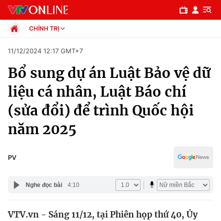
CHÍNH TRỊ
Chính trị
11/12/2024 12:17 GMT+7
Xã hội
Bổ sung dự án Luật Bảo vệ dữ
Pháp luật
Chuyên mục
Kinh tế
liệu cá nhân, Luật Báo chí
Thể thao
Chính trị
(sửa đổi) để trình Quốc hội
Truyền hình
Văn hóa - Giải trí
năm 2025
Xã hội
Y tế
Đời sống
Pháp luật
PV
Công nghệ
Giáo dục
Y tế
Nghe đọc bài
4:10
Thế giới
VTV.vn - Sáng 11/12, tại Phiên họp thứ 40, Ủy