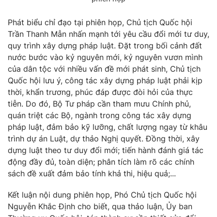
Giấy phép hoạt động báo in và báo điện tử số 483/GP-BTTTT
cấp ngày 29/12/2023
Phát biểu chỉ đạo tại phiên họp, Chủ tịch Quốc hội
Tổng Biên tập:
Vũ Thanh Thủy
Trần Thanh Mẫn nhấn mạnh tới yêu cầu đổi mới tư duy,
Phó Tổng Biên tập:
Nguyễn Thị Mỹ Hạnh, Phạm Quốc Thắng,
quy trình xây dựng pháp luật. Đặt trong bối cảnh đất
Nguyễn Trọng Ninh
nước bước vào kỷ nguyên mới, kỷ nguyên vươn mình
Tổng đài VTV:
024.38 355 931 - 024.38 355 932
của dân tộc với nhiều vấn đề mới phát sinh, Chủ tịch
Quốc hội lưu ý, công tác xây dựng pháp luật phải kịp
Ðiện thoại Thời báo VTV:
024.66 897 897
thời, khẩn trương, phúc đáp được đòi hỏi của thực
Email:
toasoan@vtv.vn
tiễn. Do đó, Bộ Tư pháp cần tham mưu Chính phủ,
Liên hệ quảng cáo:
024-7300.7108
quán triệt các Bộ, ngành trong công tác xây dựng
pháp luật, đảm bảo kỹ lưỡng, chất lượng ngay từ khâu
trình dự án Luật, dự thảo Nghị quyết. Đồng thời, xây
dựng luật theo tư duy đổi mới; tiến hành đánh giá tác
động đầy đủ, toàn diện; phân tích làm rõ các chính
sách đề xuất đảm bảo tính khả thi, hiệu quả;...
Kết luận nội dung phiên họp, Phó Chủ tịch Quốc hội
Nguyễn Khắc Định cho biết, qua thảo luận, Ủy ban